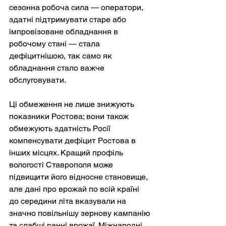
сезонна робоча сила — оператори, 
здатні підтримувати старе або 
імпровізоване обладнання в 
робочому стані — стала 
дефіцитнішою, так само як 
обладнання стало важче 
обслуговувати.
Ці обмеження не лише знижують 
показники Ростова; вони також 
обмежують здатність Росії 
компенсувати дефіцит Ростова в 
інших місцях. Кращий профіль 
вологості Ставрополя може 
підвищити його відносне становище, 
але дані про врожай по всій країні 
до середини літа вказували на 
значно повільнішу зернову кампанію 
та слабші ранні врожаї. Міжнародні 