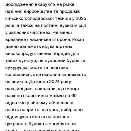
дослідження вказують на різке 
падіння виробництва та продажів 
сільськогосподарської техніки у 2025 
році, а також на постійні вузькі місця 
у запасних частинах. Не менш 
вразлива і насіннєва сторона: Росія 
давно залежить від імпортних 
високопродуктивних гібридів для 
таких культур, як цукровий буряк та 
кукурудза; квоти та політика 
коливалися, але основна залежність 
не зникла. До кінця 2024 року 
офіційні дані показали, що імпорт 
насіння скоротився майже на 60 
відсотків у річному обчисленні, 
навіть попри те, що уряд вибірково 
підвищував квоти на насіння 
цукрового буряка з «недружніх» 
країн — що є неявним визнанням 