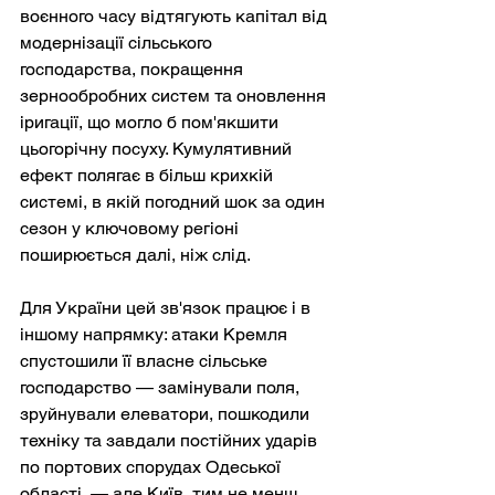
воєнного часу відтягують капітал від 
модернізації сільського 
господарства, покращення 
зернообробних систем та оновлення 
іригації, що могло б пом'якшити 
цьогорічну посуху. Кумулятивний 
ефект полягає в більш крихкій 
системі, в якій погодний шок за один 
сезон у ключовому регіоні 
поширюється далі, ніж слід.
Для України цей зв'язок працює і в 
іншому напрямку: атаки Кремля 
спустошили її власне сільське 
господарство — замінували поля, 
зруйнували елеватори, пошкодили 
техніку та завдали постійних ударів 
по портових спорудах Одеської 
області, — але Київ, тим не менш, 