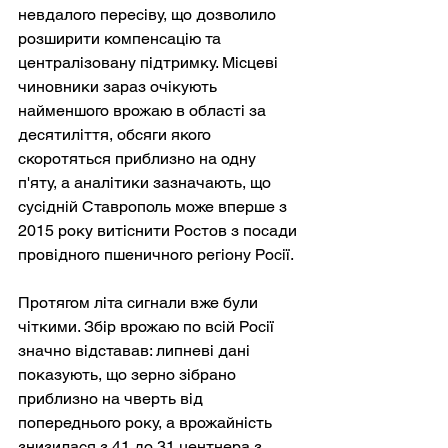
невдалого пересіву, що дозволило 
розширити компенсацію та 
централізовану підтримку. Місцеві 
чиновники зараз очікують 
найменшого врожаю в області за 
десятиліття, обсяги якого 
скоротяться приблизно на одну 
п'яту, а аналітики зазначають, що 
сусідній Ставрополь може вперше з 
2015 року витіснити Ростов з посади 
провідного пшеничного регіону Росії.
Протягом літа сигнали вже були 
чіткими. Збір врожаю по всій Росії 
значно відставав: липневі дані 
показують, що зерно зібрано 
приблизно на чверть від 
попереднього року, а врожайність 
знизилася з 41 до 31 центнера з 