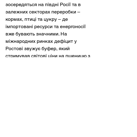
зосередяться на півдні Росії та в 
залежних секторах переробки – 
кормах, птиці та цукру – де 
імпортовані ресурси та енергоносії 
вже бувають значними. На 
міжнародних ринках дефіцит у 
Ростові звужує буфер, який 
стримував світові ціни на пшеницю з 
минулого року, особливо якщо 
збігаючі погодні потрясіння вразять 
інших експортерів.
Якщо розглянути три сценарії: 
перший, сухий базовий сценарій, за 
якого посуха в Ростові зменшує 
загальний урожай зерна в Росії 
приблизно на 10-12 мільйонів тонн 
порівняно з 2024 роком, але є 
запаси приблизно на 25 мільйонів 