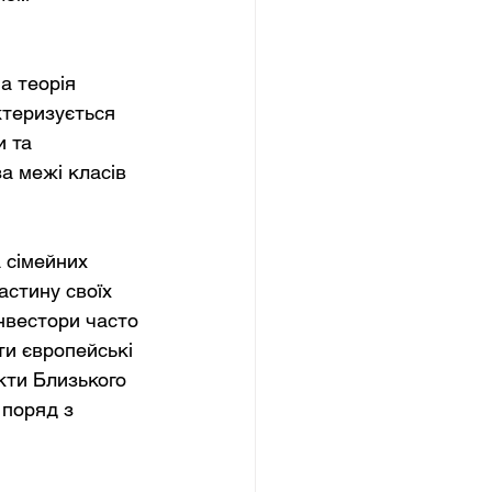
а теорія 
ктеризується 
 та 
а межі класів 
 сімейних 
астину своїх 
інвестори часто 
и європейські 
кти Близького 
 поряд з 