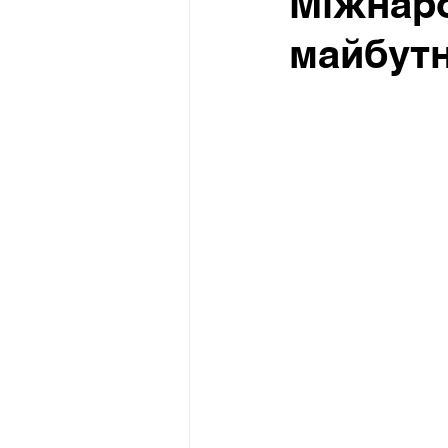
Міжнаро
майбутн