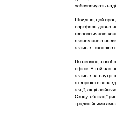
забезпечують наді
Швидше, цей проце
портфеля давно наг
геополітичною кон
економічною невиз
активів і охоплює
Ця еволюція особл
офісів. У той час 
активів на внутріш
створюють справді
акції, акції азійс
Сходу, облігації р
традиційними амер