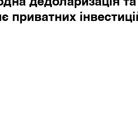
дна дедоларизація та
є приватних інвестиці