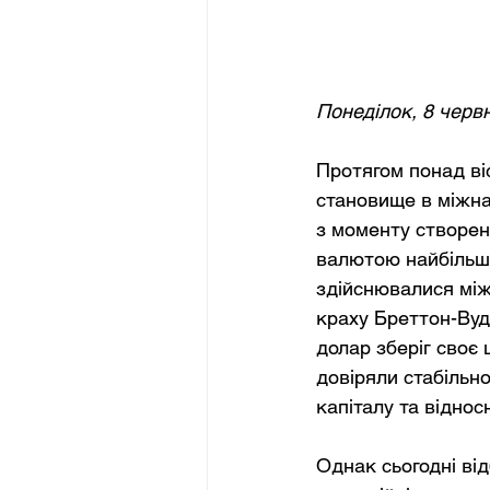
Понеділок, 8 черв
Протягом понад ві
становище в міжнар
з моменту створен
валютою найбільшо
здійснювалися міжн
краху Бреттон-Вудс
долар зберіг своє 
довіряли стабільно
капіталу та віднос
Однак сьогодні ві