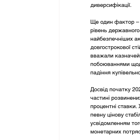
диверсифікації.
Ще один фактор – 
рівень державного
найбезпечніших ак
довгострокової сті
вважали казначейс
побоюваннями щодо 
падіння купівельн
Досвід початку 202
частині розвинени
процентні ставки.
певну цінову стабі
усвідомленням того
монетарних потряс