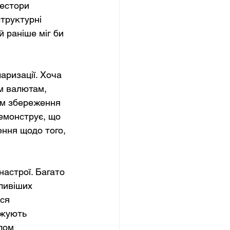
естори 
труктурні 
 раніше міг би 
ризації. Хоча 
м валютам, 
ом збереження 
емонструє, що 
ення щодо того, 
астрої. Багато 
ливіших 
ся 
вжують 
лом 