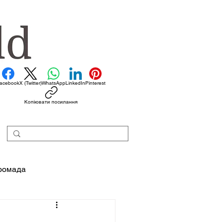
acebook
X (Twitter)
WhatsApp
LinkedIn
Pinterest
Копіювати посилання
ромада