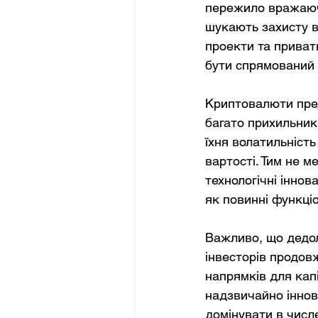
пережило вражаюче
шукають захисту ві
проекти та приватн
бути спрямований у
Криптовалюти пред
багато прихильник
їхня волатильніст
вартості. Тим не 
технологічні іннов
як повинні функці
Важливо, що дедол
інвесторів продов
напрямків для кап
надзвичайно іннов
домінувати в числ