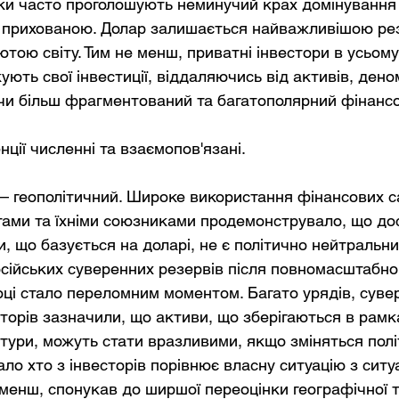
вки часто проголошують неминучий крах домінування 
ш прихованою. Долар залишається найважливішою ре
тою світу. Тим не менш, приватні інвестори в усьому 
ють свої інвестиції, віддаляючись від активів, дено
чи більш фрагментований та багатополярний фінанс
нції численні та взаємопов'язані.
— геополітичний. Широке використання фінансових с
ми та їхніми союзниками продемонструвало, що дос
, що базується на доларі, не є політично нейтральни
ійських суверенних резервів після повномасштабно
році стало переломним моментом. Багато урядів, суве
торів зазначили, що активи, що зберігаються в рамка
тури, можуть стати вразливими, якщо зміняться полі
ло хто з інвесторів порівнює власну ситуацію з ситуа
 менш, спонукав до ширшої переоцінки географічної т