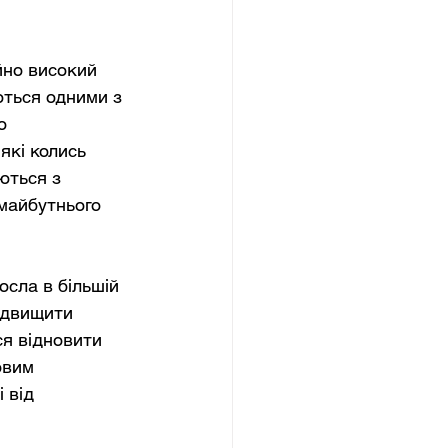
но високий 
ються одними з 
о 
які колись 
ються з 
 майбутнього 
осла в більшій 
ідвищити 
я відновити 
овим 
 від 