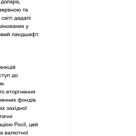
долара, 
зервною та 
світі дедалі 
мінованих у 
овий ландшафт.
анкцій 
туп до 
м. 
го вторгнення 
ренних фондів 
х західної 
тичні 
цією Росії, цей 
а валютної 