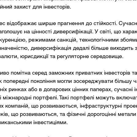
йний захист для інвесторів.
с відображає ширше прагнення до стійкості. Сучасн
олошує на цінності диверсифікації. У світі, що хара
куренцією, режимами санкцій, технологічними збоями
наченістю, диверсифікація дедалі більше виходить з
 валюти, юрисдикції та регуляторне середовище.
иво помітна серед заможних приватних інвесторів та
як попередні покоління могли зосереджувати більшу ч
ніх ринках або в доларових цінних паперах, сучасні 
 міжнародні портфелі. Такі портфелі можуть включат
ьких компаній, що розвиваються, інфраструктурні прое
инків, що розвиваються, та фізичні дорогоцінні метали
иканськими інвестиціями.