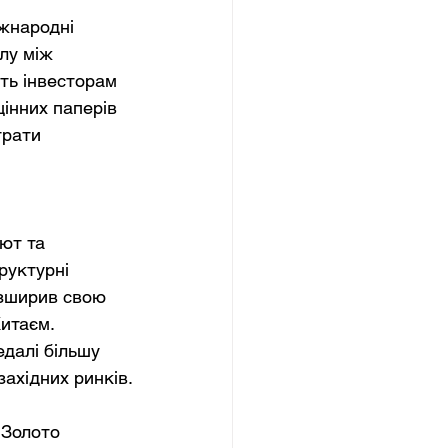
іжнародні 
лу між 
ть інвесторам 
цінних паперів 
трати 
ют та 
руктурні 
зширив свою 
итаєм. 
далі більшу 
ахідних ринків.
 Золото 