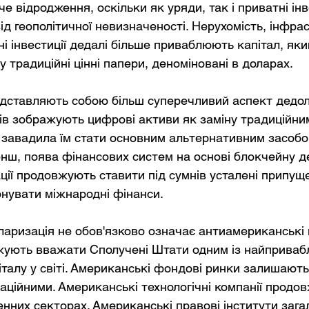
 відродження, оскільки як уряди, так і приватні інв
д геополітичної невизначеності. Нерухомість, інфрас
і інвестиції дедалі більше приваблюють капітал, який
 традиційні цінні папери, деноміновані в доларах.
ставляють собою більш суперечливий аспект дедола
ів зображують цифрові активи як заміну традиційни
ь завадила їм стати основним альтернативним засоб
менш, поява фінансових систем на основі блокчейну д
ації продовжують ставити під сумнів усталені припущ
онувати міжнародні фінанси.
аризація не обов'язково означає антиамериканські н
жують вважати Сполучені Штати одним із найприваб
італу у світі. Американські фондові ринки залишають
аційними. Американські технологічні компанії продо
енних секторах. Американські правові інститути зага