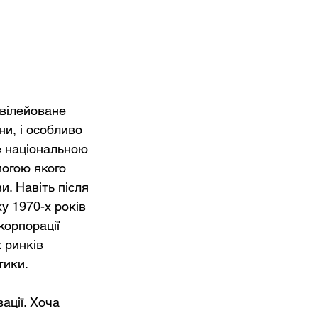
вілейоване 
ни, і особливо 
е національною 
огою якого 
. Навіть після 
у 1970-х років 
корпорації 
 ринків 
тики.
ції. Хоча 