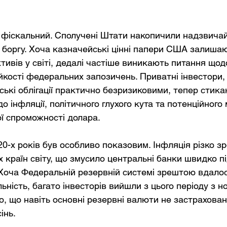
фіскальний. Сполучені Штати накопичили надзвичай
 боргу. Хоча казначейські цінні папери США залиша
тивів у світі, дедалі частіше виникають питання щод
йкості федеральних запозичень. Приватні інвестори, 
ькі облігації практично безризиковими, тепер стика
інфляції, політичного глухого кута та потенційного
ої спроможності долара.
0-х років був особливо показовим. Інфляція різко зр
х країн світу, що змусило центральні банки швидко п
 Хоча Федеральній резервній системі зрештою вдалос
льність, багато інвесторів вийшли з цього періоду з н
, що навіть основні резервні валюти не застраховані
інь.