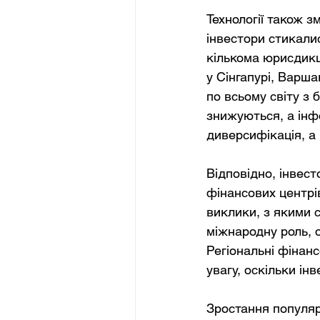
Технології також з
інвестори стикали
кількома юрисдикц
у Сінгапурі, Варша
по всьому світу з 
знижуються, а інф
диверсифікація, а 
Відповідно, інвес
фінансових центрі
виклики, з якими 
міжнародну роль, 
Регіональні фінанс
увагу, оскільки і
Зростання популяр