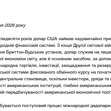
ня 2026 року
сімдесяти років долар США займав надзвичайно при
одній фінансовій системі. З кінця Другої світової вій
ня Бреттон-Вудських установ, долар служив не лиш
ї економіки світу, але й основним засобом, за допом
ародна торгівля, інвестиції, заощадження та резерви
ької системи фіксованого обмінного курсу на початк
центральне становище, оскільки інвестори, уряди та 
сті американських інституцій, глибині американських
ній передбачуваності американської економічної полі
дбувається поступовий процес міжнародної дедолариза