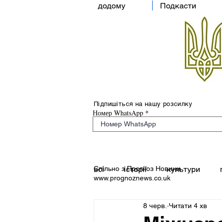
додому
Подкасти
Підпишіться на нашу розсилку
Номер WhatsApp
Спільно з Прогноз Новини
всі
історії
культури
www.prognoznews.co.uk
8 черв.
Читати 4 хв