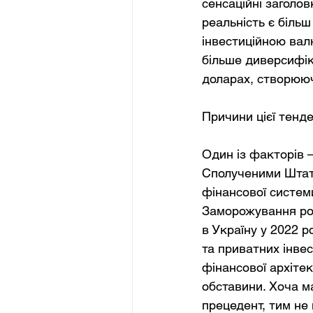
сенсаційні заголо
реальність є біль
інвестиційною валю
більше диверсифіку
доларах, створюю
Причини цієї тенде
Один із факторів 
Сполученими Штата
фінансової системи
Заморожування рос
в Україну у 2022 
та приватних інвес
фінансової архітек
обставини. Хоча ма
прецедент, тим не