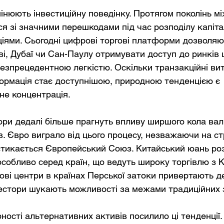
мінюють інвестиційну поведінку. Протягом поколінь м
ся зі значними перешкодами під час розподілу капіта
іями. Сьогодні цифрові торгові платформи дозволяю
ві, Дубаї чи Сан-Паулу отримувати доступ до ринків 
безпрецедентною легкістю. Оскільки транзакційні ви
ормація стає доступнішою, природною тенденцією є 
не концентрація.
тори дедалі більше прагнуть впливу ширшого кола вал
в. Євро виграло від цього процесу, незважаючи на ст
стикається Європейський Союз. Китайський юань ро
особливо серед країн, що ведуть широку торгівлю з К
ові центри в країнах Перської затоки привертають де
нвестори шукають можливості за межами традиційних з
ності альтернативних активів посилило ці тенденції.