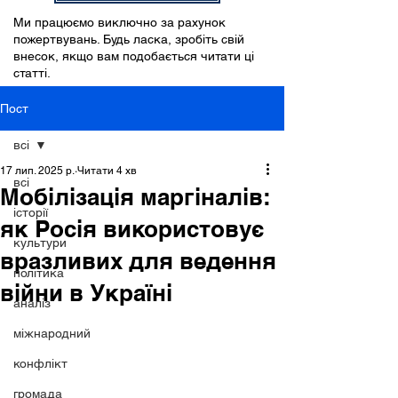
Ми працюємо виключно за рахунок
пожертвувань. Будь ласка, зробіть свій
внесок, якщо вам подобається читати ці
статті.
Пост
всі
17 лип. 2025 р.
Читати 4 хв
всі
Мобілізація маргіналів:
історії
як Росія використовує
культури
вразливих для ведення
політика
війни в Україні
аналіз
міжнародний
конфлікт
громада