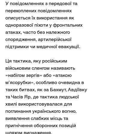
У повідомленнях з передової та 
перехоплених повідомленнях 
описується їх використання як 
одноразової піхоти у фронтальних 
атаках, часто без належного 
спорядження, артилерійської 
підтримки чи медичної евакуації.
Ця тактика, яку російським 
військовим сленгом називають 
«набігом зергів» або «атакою 
м’ясорубки», особливо очевидна в 
таких битвах, як за Бахмут, Авдіївку 
та Часів Яр, де тактика людської 
хвилі використовувалася для 
поглинання українського вогню, 
виявлення слабких місць та 
пригнічення оборонних позицій 
шляхом виснаження.