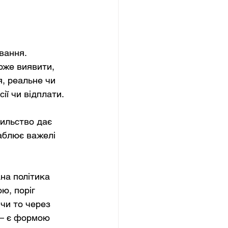
вання. 
оже виявити, 
, реальне чи 
ії чи відплати.
ильство дає 
аблює важелі 
на політика 
ю, поріг 
чи то через 
 — є формою 