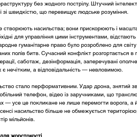
фраструктуру без жодного пострілу. Штучний інтелек
лі зі швидкістю, що перевищує людське розуміння.
не створюють насильства; вони прискорюють і масшта
хідні для управління цими інструментами, відстають в
ародне гуманітарне право було розроблено для світу 
них полів битв. Сучасний конфлікт розгортається в 
рації, саботаж, дезінформація, заперечувані ополч
 є нечітким, а відповідальність — невловимою.
льство стало перформативним. Удар дрона, знятий зв
мобільний телефон, відео із заручниками, що транслю
х — усе це покликане не лише перемогти ворога, а 
 сенсі насильство більше не обмежується територією
тір мільйонів.
 для жорстокості