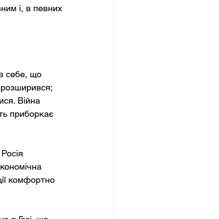
им і, в певних 
в себе, що 
 розширився; 
ся. Війна 
ть приборкає 
Росія 
кономічна 
ції комфортно 