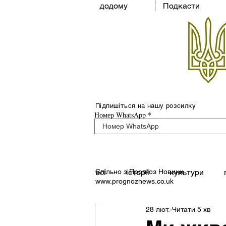
додому
Подкасти
Підпишіться на нашу розсилку
Номер WhatsApp
Спільно з Прогноз Новини
всі
історії
культури
www.prognoznews.co.uk
28 лют.
Читати 5 хв