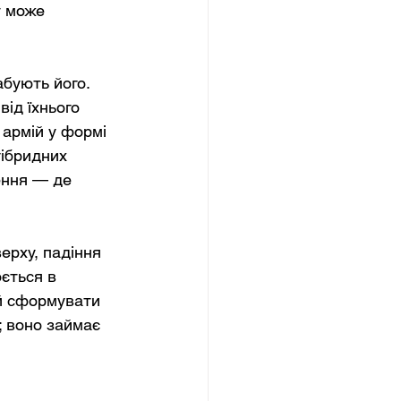
т може 
бують його. 
ід їхнього 
армій у формі 
гібридних 
ення — де 
ерху, падіння 
ється в 
й сформувати 
; воно займає 