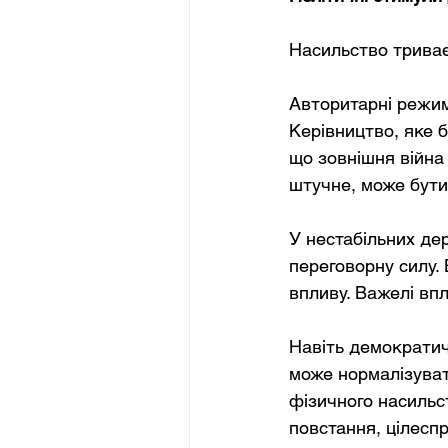
Насильство триває
Авторитарні режим
Керівництво, яке б
що зовнішня війна
штучне, може бути
У нестабільних де
переговорну силу. 
впливу. Важелі вп
Навіть демократичн
може нормалізуват
фізичного насильс
повстання, цілесп