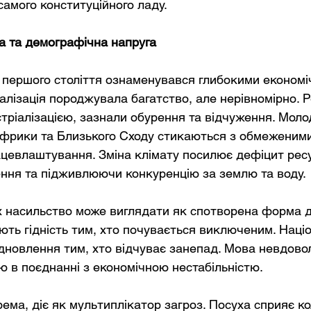
самого конституційного ладу.
а та демографічна напруга
першого століття ознаменувався глибокими економі
алізація породжувала багатство, але нерівномірно. Ре
тріалізацією, зазнали обурення та відчуження. Молод
фрики та Близького Сходу стикаються з обмеженими
евлаштування. Зміна клімату посилює дефіцит ресу
ння та підживлюючи конкуренцію за землю та воду.
х насильство може виглядати як спотворена форма ді
ють гідність тим, хто почувається виключеним. Націо
ідновлення тим, хто відчуває занепад. Мова невдово
 в поєднанні з економічною нестабільністю.
рема, діє як мультиплікатор загроз. Посуха сприяє ко