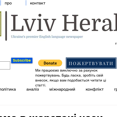
про
контакт
F
Subscribe
ПОЖЕРТВУВАТИ
Ми працюємо виключно за рахунок
пожертвувань. Будь ласка, зробіть свій
внесок, якщо вам подобається читати ці
статті.
політика
аналіз
міжнародний
конфлікт
г