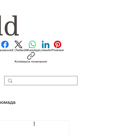
acebook
X (Twitter)
WhatsApp
LinkedIn
Pinterest
Копіювати посилання
ромада