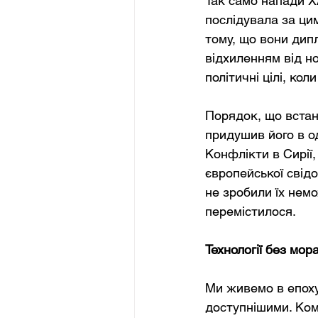
Так само напади ХА
послідувала за ци
тому, що вони дип
відхиленням від н
політичні цілі, ко
Порядок, що встано
придушив його в од
Конфлікти в Сирії
європейської свідо
не зробили їх нем
перемістилося.
Технології без мо
Ми живемо в епоху
доступнішими. Ком