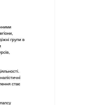
чними 
гіони, 
іжні групи в 
 
рсів, 
яльності. 
налістичні 
лення стає 
лапсу 