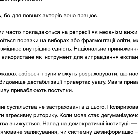
, бо для певних акторів воно працює.
и часто покладаються на репресії як механізм вижи
оїться поразки на виборах або фрагментації еліти, м
 зміцнює внутрішню єдність. Національне приниження
 використане як інструмент для виправдання експанс
ржавах озброєні групи можуть розраховувати, що нас
Видовище дестабілізації привертає увагу. Увага прив
ливу приваблюють поступки.
і суспільства не застраховані від цього. Поляризова
и агресивну риторику. Коли мова стає дегуманізуючо
тва знижується. Напад на демократичні інституції — 
рямоване залякування, чи системну дезінформацію