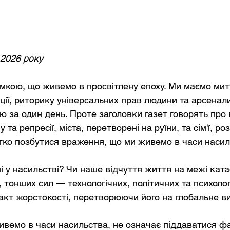
 2026 року
мкою, що живемо в просвітлену епоху. Ми маємо митт
ції, риторику універсальних прав людини та арсенали
ю за один день. Проте заголовки газет говорять про 
 та репресії, міста, перетворені на руїни, та сім'ї, ро
гко позбутися враження, що ми живемо в часи насил
ні у насильстві? Чи наше відчуття життя на межі кат
, тонших сил — технологічних, політичних та психолог
акт жорстокості, перетворюючи його на глобальне 
ивемо в часи насильства, не означає піддаватися фа