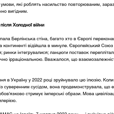
 умови, які роблять насильство повторюваним, заразн
чно вигідним.
після Холодної війни
впала Берлінська стіна, багато хто в Європі перекона
а континенті відійшла в минуле. Європейський Союз
 ринки інтегрувалися; ланцюги поставок переплітали
чно ірраціональною. Вважалося, що взаємозалежніс
ня в Україну у 2022 році зруйнувало цю ілюзію. Коли 
із суверенним сусідом, вона продемонструвала, що е
обов'язково стримує імперські образи. Мова цивіліза
илерією.