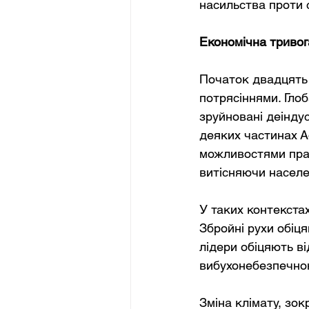
насильства проти 
Економічна тривог
Початок двадцять 
потрясіннями. Глоб
зруйновані деіндус
деяких частинах А
можливостями прац
витісняючи населе
У таких контекста
Збройні рухи обіця
лідери обіцяють в
вибухонебезпечною
Зміна клімату, зок