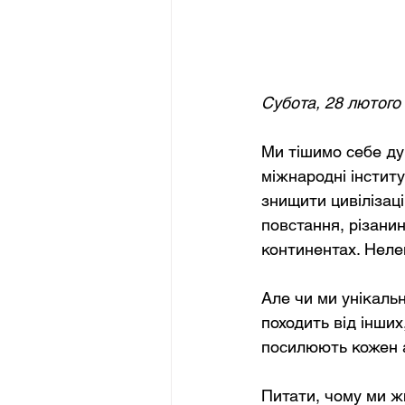
Субота, 28 лютого
Ми тішимо себе ду
міжнародні інститу
знищити цивілізаці
повстання, різанину
континентах. Неле
Але чи ми унікаль
походить від інших
посилюють кожен 
Питати, чому ми ж