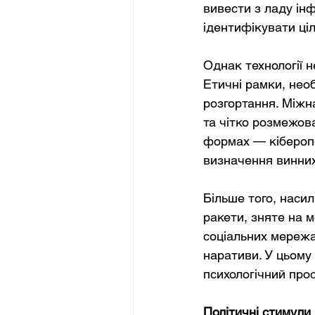
вивести з ладу ін
ідентифікувати ці
Однак технології 
Етичні рамки, необ
розгортання. Міжн
та чітко розмежова
формах — кіберопе
визначення винних
Більше того, наси
ракети, зняте на 
соціальних мережа
наративи. У цьому
психологічний прос
Політичні стимули