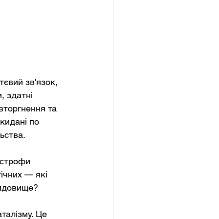
євий зв'язок, 
, здатні 
вторгнення та 
зкидані по 
ьства.
астрофи 
ічних — які 
видовище?
талізму. Це 