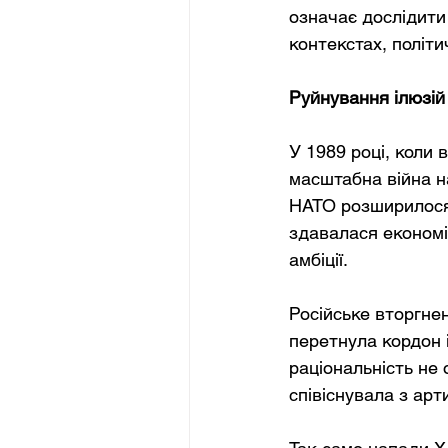
означає дослідити
контекстах, політи
Руйнування ілюзій 
У 1989 році, коли 
масштабна війна н
НАТО розширилося;
здавалася економі
амбіції.
Російське вторгнен
перетнула кордон 
раціональність не 
співіснувала з арт