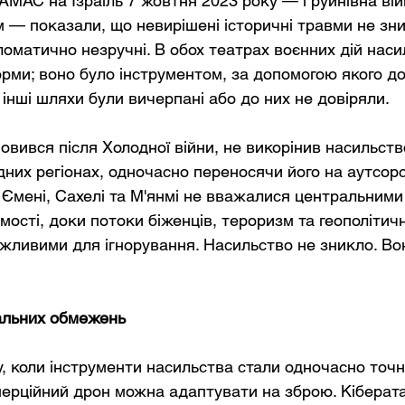
МАС на Ізраїль 7 жовтня 2023 року — і руйнівна війна
м — показали, що невирішені історичні травми не зн
ломатично незручні. В обох театрах воєнних дій наси
орми; воно було інструментом, за допомогою якого до
ли інші шляхи були вичерпані або до них не довіряли.
вився після Холодної війни, не викорінив насильство
них регіонах, одночасно переносячи його на аутсорси
, Ємені, Сахелі та М'янмі не вважалися центральними
мості, доки потоки біженців, тероризм та геополітич
ожливими для ігнорування. Насильство не зникло. Во
ральних обмежень
, коли інструменти насильства стали одночасно точн
ерційний дрон можна адаптувати на зброю. Кіберат