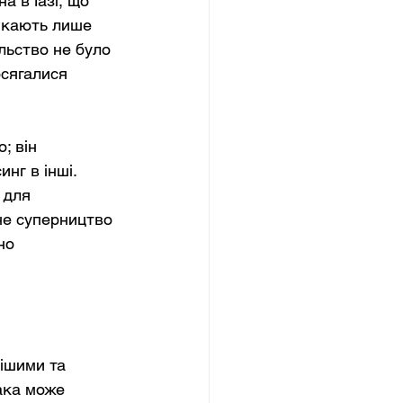
 в Газі, що 
икають лише 
льство не було 
сягалися 
; він 
нг в інші. 
 для 
не суперництво 
но 
ішими та 
ака може 