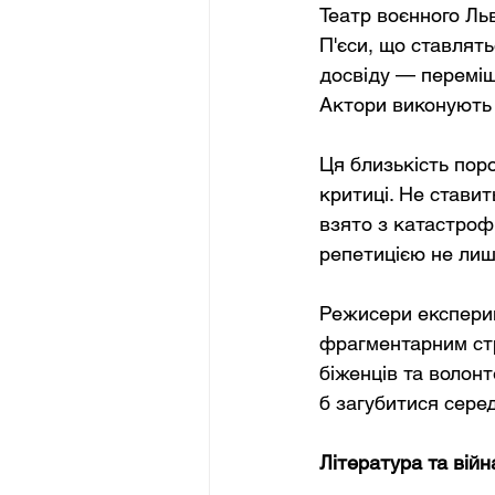
Театр воєнного Ль
П'єси, що ставлят
досвіду — переміще
Актори виконують р
Ця близькість поро
критиці. Не стави
взято з катастроф
репетицією не лише
Режисери експерим
фрагментарним стр
біженців та волонт
б загубитися сере
Література та війн