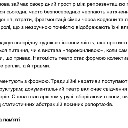
вова займає своєрідний простір між репрезентацією т
ься сьогодні, часто безпосередньо черпають натхненн
ння, втрати, фрагментації сімей через кордони та лі
олі, що з незручною точністю відображають їхні влас
джує своєрідну художню інтенсивність, яка протисто
ться питання, чи є вистава «переконливою», коли сам
и, що триває. Натомість театр стає формою колекти
 реплік, а й травми.
ентують з формою. Традиційні наративи поступають
уктурам; документальний театр включає свідчення 
ерів. Сцена стає архівом у русі, зберігаючи голоси, як
д статистичних абстракцій воєнних репортажів.
а пам'яті