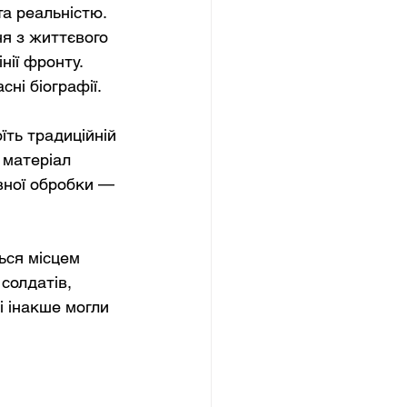
а реальністю. 
я з життєвого 
нії фронту. 
ні біографії.
їть традиційній 
 матеріал 
вної обробки — 
ся місцем 
солдатів, 
і інакше могли 