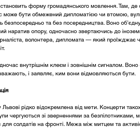
 становить форму громадянського мовлення. Там, де
с може бути обмежений дипломатією чи втомою, вул
ь безпосередньо та без посередництва. Воно об’єдну
ний наратив опору, одночасно звертаючись до інозем
рналіста, волонтера, дипломата — який проїжджає че
іт.
дночас внутрішнім клеєм і зовнішнім сигналом. Воно
 вважають, і заявляє, ким вони відмовляються бути.
ація
 Львові рідко відокремлена від мети. Концерти також
тупи чергуються зі зверненнями за безпілотниками, 
 для солдатів на фронті. Межа між митцем та активі