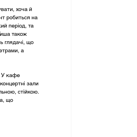
вати, хоча й 
нт робиться на 
ий період, та 
Тиша також 
ь глядачі, що 
етрами, а 
 У кафе 
концертні зали 
льною, стійкою. 
а, що 