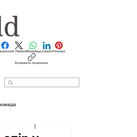
acebook
X (Twitter)
WhatsApp
LinkedIn
Pinterest
Копіювати посилання
ромада