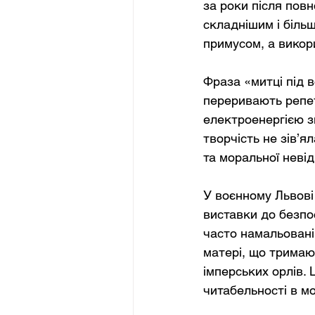
за роки після пов
складнішим і більш
примусом, а викор
Фраза «митці під 
переривають репети
електроенергією з
творчість не зів’я
та моральної невід
У воєнному Львові 
виставки до безпо
часто намальовані 
матері, що тримают
імперських орлів. 
читабельності в м