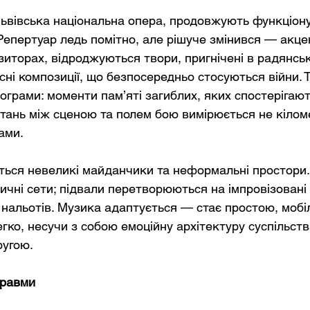
 Львівська національна опера, продовжують функціону
 Репертуар ледь помітно, але рішуче змінився — акце
иторах, відроджуються твори, пригнічені в радянськ
ні композиції, що безпосередньо стосуються війни. 
грами: моменти пам’яті загиблих, яких спостерігают
стань між сценою та полем бою вимірюється не кілом
ами.
ться невеликі майданчики та неформальні простори.
ичні сети; підвали перетворюються на імпровізовані 
 нальотів. Музика адаптується — стає простою, мобі
гко, несучи з собою емоційну архітектуру суспільств
ругою.
травми