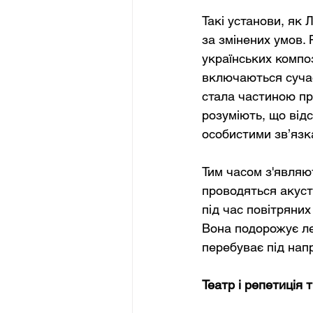
Такі установи, як
за змінених умов.
українських композ
включаються сучас
стала частиною про
розуміють, що від
особистими зв’язк
Тим часом з'являю
проводяться акуст
під час повітряних
Вона подорожує ле
перебуває під нап
Театр і репетиція 