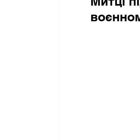
Митці пі
воєнном