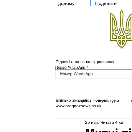
додому
Подкасти
Підпишіться на нашу розсилку
Номер WhatsApp
Спільно з Прогноз Новини
всі
історії
культури
www.prognoznews.co.uk
25 квіт.
Читати 4 хв