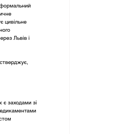
 формальний 
ичне 
є цивільне 
ного 
рез Львів і 
 стверджує, 
 є заходами зі 
медикаментами 
стом 