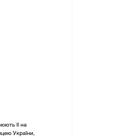
юють її на 
ицею України, 