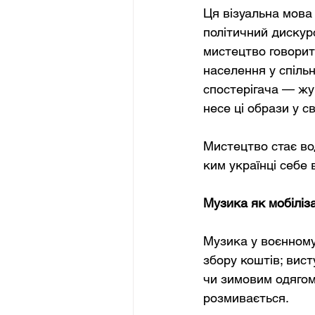
Ця візуальна мова
політичний дискур
мистецтво говорит
населення у спіль
спостерігача — жу
несе ці образи у св
Мистецтво стає во
ким українці себе
Музика як мобіліз
Музика у воєнному
збору коштів; вис
чи зимовим одягом
розмивається.