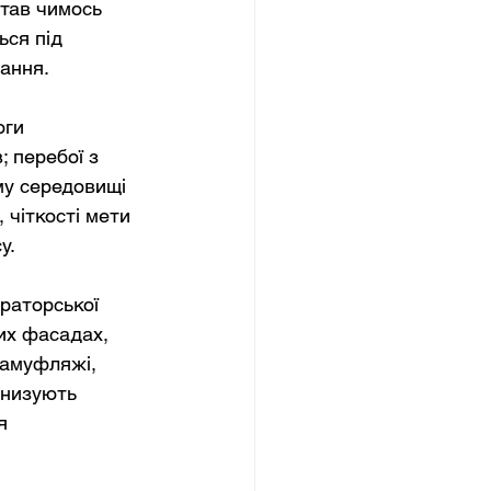
тав чимось 
ься під 
ання.
оги 
 перебої з 
му середовищі 
 чіткості мети 
у.
раторської 
их фасадах, 
камуфляжі, 
онизують 
я 