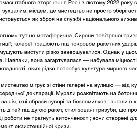
номасштабного вторгнення Росії в лютому 2022 року с
 зухвалим: місцем, де мистецтво не просто зберігаєт
истовується як зброя на службі національного вижив
вогнем» тут не метафорична. Сирени повітряної трив
ції; галереї працюють під покровом ракетних ударів;
мушують виступи різко завершуватися. Однак у цьо
ла. Навпаки, вона загартувалася — набувала міцності,
кладності, яких рідко потребує культура мирного час
мистецтво мігрує зі стіни галереї на вулицю — від ку
середньої декларації. Мурали розквітають на бетонн
за ніч, їхні образи суворі та безпомилкові: ангели в 
ь дітей під дугою ракет, стилізовані тризуби, що пр
Ці роботи не прагнуть витонченості; вони створені дл
омент екзистенційної кризи.