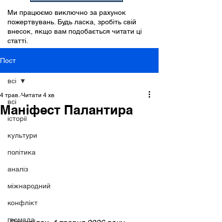
Ми працюємо виключно за рахунок
пожертвувань. Будь ласка, зробіть свій
внесок, якщо вам подобається читати ці
статті.
Пост
всі
4 трав.
Читати 4 хв
всі
Маніфест Палантира
історії
культури
політика
аналіз
міжнародний
конфлікт
громада