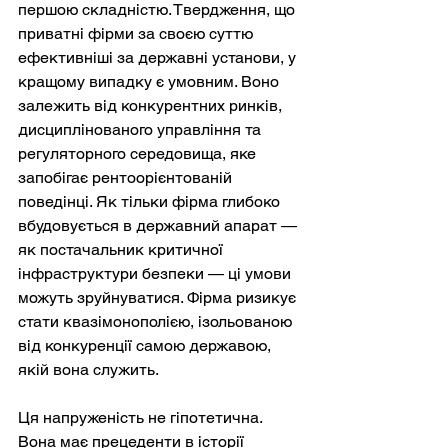
першою складністю. Твердження, що 
приватні фірми за своєю суттю 
ефективніші за державні установи, у 
кращому випадку є умовним. Воно 
залежить від конкурентних ринків, 
дисциплінованого управління та 
регуляторного середовища, яке 
запобігає рентоорієнтованій 
поведінці. Як тільки фірма глибоко 
вбудовується в державний апарат — 
як постачальник критичної 
інфраструктури безпеки — ці умови 
можуть зруйнуватися. Фірма ризикує 
стати квазімонополією, ізольованою 
від конкуренції самою державою, 
якій вона служить.
Ця напруженість не гіпотетична. 
Вона має прецеденти в історії 