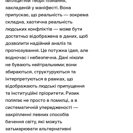
імпліцитній теорії пізнання, 
закладеній у маніфесті. Вона 
припускає, що реальність — зокрема 
складна, хаотична реальність 
людських конфліктів — може бути 
достатньо відображена в даних, щоб 
дозволити надійний аналіз та 
прогнозування. Це потужна ідея, але 
водночас і небезпечна. Дані ніколи 
не бувають нейтральними; вони 
збираються, структуруються та 
інтерпретуються в рамках, що 
відображають людські припущення 
та інституційні пріоритети. Ризик 
полягає не просто в помилці, а в 
систематичній упередженості — 
закріпленні певних способів 
бачення світу, які можуть 
затьмарювати альтернативні 