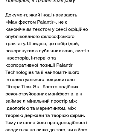
Понеділок, 4 травня 2026 року
Документ, який іноді називають 
«Маніфестом Palantir», не є 
канонічним текстом у сенсі офіційно 
опублікованого філософського 
трактату. Швидше, це набір ідей, 
почерпнутих з публічних заяв, листів 
інвесторів, інтерв'ю та 
корпоративної позиції Palantir 
Technologies та її найпомітнішого 
інтелектуального покровителя 
Пітера Тіля. Як і багато подібних 
реконструйованих маніфестів, він 
займає лімінальний простір між 
ідеологією та маркетингом, між 
теорією держави та теорією фірми. 
Тому питання його правдоподібності 
зводиться не лише до того, чи є його 