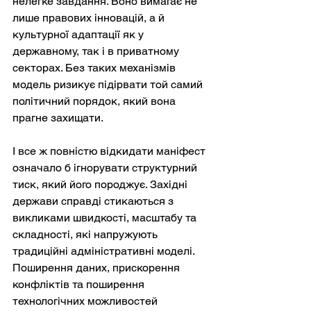
нелегке завдання. Воно вимагає не 
лише правових інновацій, а й 
культурної адаптації як у 
державному, так і в приватному 
секторах. Без таких механізмів 
модель ризикує підірвати той самий 
політичний порядок, який вона 
прагне захищати.
І все ж повністю відкидати маніфест 
означало б ігнорувати структурний 
тиск, який його породжує. Західні 
держави справді стикаються з 
викликами швидкості, масштабу та 
складності, які напружують 
традиційні адміністративні моделі. 
Поширення даних, прискорення 
конфліктів та поширення 
технологічних можливостей 