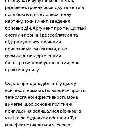
інтегрувати супутникові знімки, 
радіоелектронну розвідку та звіти з 
поля бою в цілісну оперативну 
картину, вже змінили ведення 
бойових дій. Аргумент про те, що такі 
системи повинні розроблятися та 
підтримуватися гнучкими 
приватними суб'єктами, а не 
громіздкими державними 
бюрократичними установами, має 
практичну силу.
Однак правдоподібність у цьому 
контексті вимагає більше, ніж просто 
технологічної ефективності. Вона 
вимагає, щоб основні політичні 
припущення залишалися вірними в 
часі та за будь-яких обставин. Тут 
маніфест стикається зі своєю 