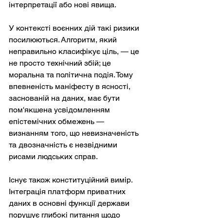
інтерпретації або нові явища.
У контексті воєнних дій такі ризики 
посилюються. Алгоритм, який 
неправильно класифікує ціль, — це 
не просто технічний збій; це 
моральна та політична подія. Тому 
впевненість маніфесту в ясності, 
заснованій на даних, має бути 
пом'якшена усвідомленням 
епістемічних обмежень — 
визнанням того, що невизначеність 
та двозначність є незвідними 
рисами людських справ.
Існує також конституційний вимір. 
Інтеграція платформ приватних 
даних в основні функції держави 
порушує глибокі питання щодо 