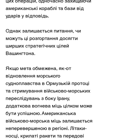
цих операцій, одночасно захищаючи 
американські кораблі та бази від 
ударів у відповідь.
Однак залишається питання, чи 
можуть ці розгортання досягти 
ширших стратегічних цілей 
Вашингтона.
Якщо мета обмежена, як-от 
відновлення морського 
судноплавства в Ормузькій протоці 
та стримування військово-морських 
переслідувань з боку Ірану, 
додаткова вогнева міць цілком може 
бути успішною. Американська 
військово-морська міць залишається 
неперевершеною в регіоні. Літаки-
носці, крилаті ракети та передові 