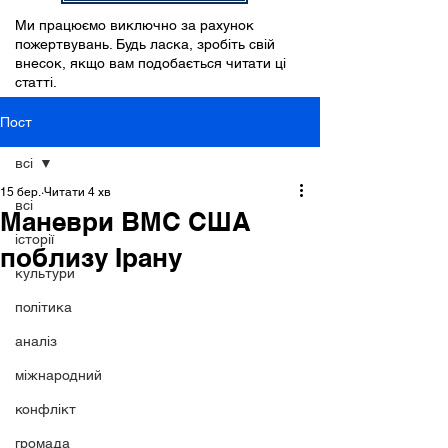
Ми працюємо виключно за рахунок
пожертвувань. Будь ласка, зробіть свій
внесок, якщо вам подобається читати ці
статті.
Пост
всі
15 бер.
Читати 4 хв
всі
Маневри ВМС США
історії
поблизу Ірану
культури
політика
аналіз
міжнародний
конфлікт
громада