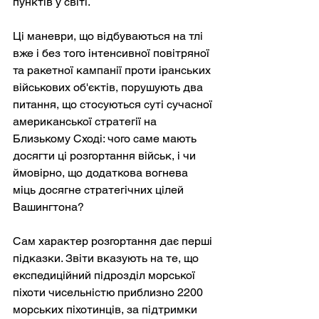
пунктів у світі.
Ці маневри, що відбуваються на тлі 
вже і без того інтенсивної повітряної 
та ракетної кампанії проти іранських 
військових об'єктів, порушують два 
питання, що стосуються суті сучасної 
американської стратегії на 
Близькому Сході: чого саме мають 
досягти ці розгортання військ, і чи 
ймовірно, що додаткова вогнева 
міць досягне стратегічних цілей 
Вашингтона?
Сам характер розгортання дає перші 
підказки. Звіти вказують на те, що 
експедиційний підрозділ морської 
піхоти чисельністю приблизно 2200 
морських піхотинців, за підтримки 