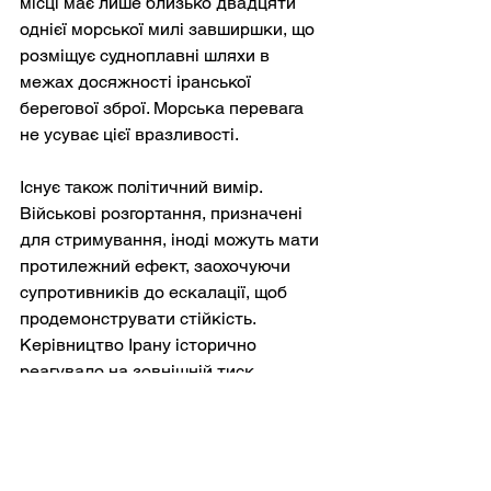
місці має лише близько двадцяти 
однієї морської милі завширшки, що 
розміщує судноплавні шляхи в 
межах досяжності іранської 
берегової зброї. Морська перевага 
не усуває цієї вразливості.
Існує також політичний вимір. 
Військові розгортання, призначені 
для стримування, іноді можуть мати 
протилежний ефект, заохочуючи 
супротивників до ескалації, щоб 
продемонструвати стійкість. 
Керівництво Ірану історично 
реагувало на зовнішній тиск 
націоналістичною мобілізацією, 
зображуючи конфронтацію зі 
Сполученими Штатами як захист 
суверенітету.