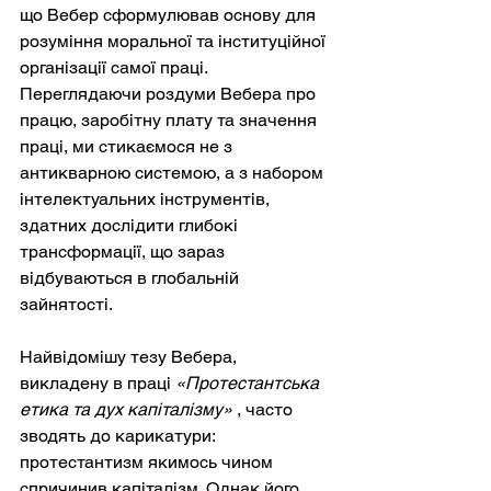
що Вебер сформулював основу для 
розуміння моральної та інституційної 
організації самої праці. 
Переглядаючи роздуми Вебера про 
працю, заробітну плату та значення 
праці, ми стикаємося не з 
антикварною системою, а з набором 
інтелектуальних інструментів, 
здатних дослідити глибокі 
трансформації, що зараз 
відбуваються в глобальній 
зайнятості.
Найвідомішу тезу Вебера, 
викладену в праці
«Протестантська 
етика та дух капіталізму»
, часто 
зводять до карикатури: 
протестантизм якимось чином 
спричинив капіталізм. Однак його 