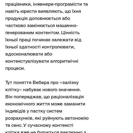
працівники, інженери-програмісти та 
навіть юристи виявляють, що їхня 
продукція доповнюється або 
частково замінюється машинно-
генерованим контентом. Цінність 
їхньої праці починає залежати від 
їхньої здатності контролювати, 
вдосконалювати або 
контекстуалізувати алгоритмічні 
процеси.
Тут поняття Вебера про «залізну 
клітку» набуває нового значення. 
Він попереджав, що раціоналізація 
економічного життя може заманити 
індивідів у пастку систем 
розрахунків, які руйнують автономію 
та сенс. У сучасному контексті 
клітка вже не будується виключно з 