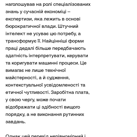
наголошував на ролі спеціалізованих 
знань у сучасній економіці – 
експертизи, яка лежить в основі 
бюрократичної влади. Штучний 
інтелект не усуває цю потребу, а 
трансформує її. Найцінніші форми 
праці дедалі більше передбачають 
здатність інтерпретувати, керувати 
та коригувати машинні процеси. Це 
вимагає не лише технічної 
майстерності, а й судження, 
контекстуальної усвідомленості та 
етичної чутливості. Заробітна плата, 
у свою чергу, може почати 
відображати ці здібності вищого 
порядку, а не виконання рутинних 
завдань.
Однак цей перехід нерівномірний і 