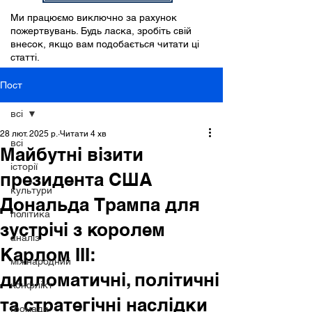
Ми працюємо виключно за рахунок
пожертвувань. Будь ласка, зробіть свій
внесок, якщо вам подобається читати ці
статті.
Пост
всі
28 лют. 2025 р.
Читати 4 хв
всі
Майбутні візити
історії
президента США
культури
Дональда Трампа для
політика
зустрічі з королем
аналіз
Карлом III:
міжнародний
дипломатичні, політичні
конфлікт
та стратегічні наслідки
громада