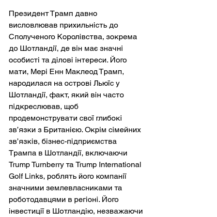
Президент Трамп давно 
висловлював прихильність до 
Сполученого Королівства, зокрема 
до Шотландії, де він має значні 
особисті та ділові інтереси. Його 
мати, Мері Енн Маклеод Трамп, 
народилася на острові Льюїс у 
Шотландії, факт, який він часто 
підкреслював, щоб 
продемонструвати свої глибокі 
зв’язки з Британією. Окрім сімейних 
зв’язків, бізнес-підприємства 
Трампа в Шотландії, включаючи 
Trump Turnberry та Trump International 
Golf Links, роблять його компанії 
значними землевласниками та 
роботодавцями в регіоні. Його 
інвестиції в Шотландію, незважаючи 