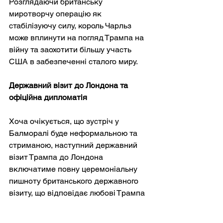
Розглядаючи британську 
миротворчу операцію як 
стабілізуючу силу, король Чарльз 
може вплинути на погляд Трампа на 
війну та заохотити більшу участь 
США в забезпеченні сталого миру.
Державний візит до Лондона та 
офіційна дипломатія
Хоча очікується, що зустріч у 
Балморалі буде неформальною та 
стриманою, наступний державний 
візит Трампа до Лондона 
включатиме повну церемоніальну 
пишноту британського державного 
візиту, що відповідає любові Трампа 
до величі та офіційних подій. 
Офіційний маршрут, ймовірно, 