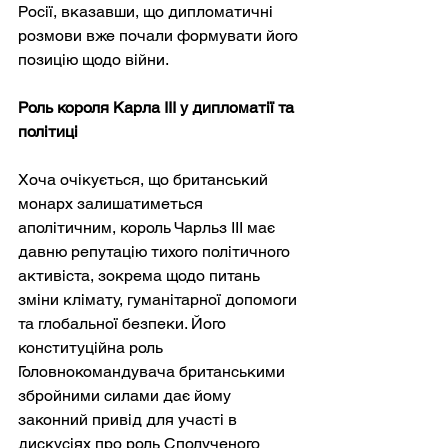
Росії, вказавши, що дипломатичні 
розмови вже почали формувати його 
позицію щодо війни.
Роль короля Карла III у дипломатії та 
політиці
Хоча очікується, що британський 
монарх залишатиметься 
аполітичним, король Чарльз III має 
давню репутацію тихого політичного 
активіста, зокрема щодо питань 
зміни клімату, гуманітарної допомоги 
та глобальної безпеки. Його 
конституційна роль 
Головнокомандувача британськими 
збройними силами дає йому 
законний привід для участі в 
дискусіях про роль Сполученого 