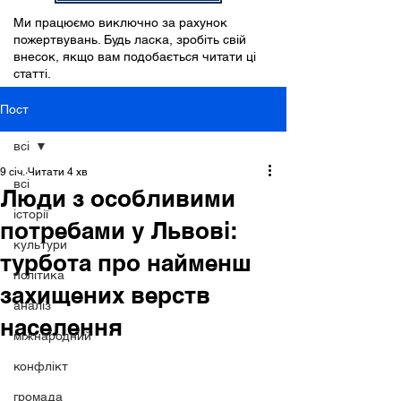
Ми працюємо виключно за рахунок
пожертвувань. Будь ласка, зробіть свій
внесок, якщо вам подобається читати ці
статті.
Пост
всі
9 січ.
Читати 4 хв
всі
Люди з особливими
історії
потребами у Львові:
культури
турбота про найменш
політика
захищених верств
аналіз
населення
міжнародний
конфлікт
громада