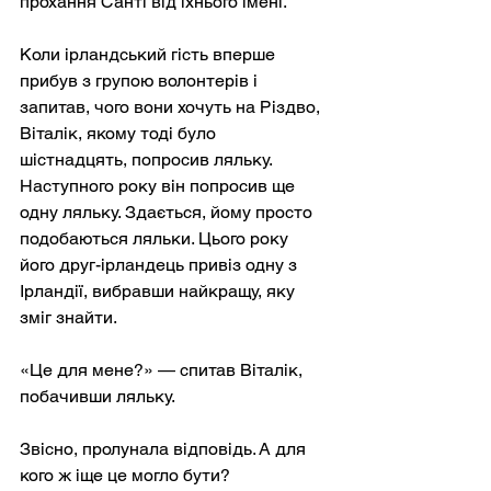
прохання Санті від їхнього імені.
Коли ірландський гість вперше 
прибув з групою волонтерів і 
запитав, чого вони хочуть на Різдво, 
Віталік, якому тоді було 
шістнадцять, попросив ляльку. 
Наступного року він попросив ще 
одну ляльку. Здається, йому просто 
подобаються ляльки. Цього року 
його друг-ірландець привіз одну з 
Ірландії, вибравши найкращу, яку 
зміг знайти.
«Це для мене?» — спитав Віталік, 
побачивши ляльку.
Звісно, пролунала відповідь. А для 
кого ж іще це могло бути?