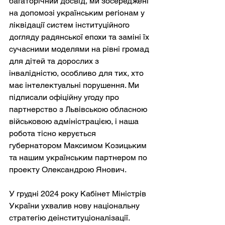
багаторічний досвід, ми зосереджені 
на допомозі українським регіонам у 
ліквідації систем інституційного 
догляду радянської епохи та заміні їх 
сучасними моделями на рівні громад 
для дітей та дорослих з 
інвалідністю, особливо для тих, хто 
має інтелектуальні порушення. Ми 
підписали офіційну угоду про 
партнерство з Львівською обласною 
військовою адміністрацією, і наша 
робота тісно керується 
губернатором Максимом Козицьким 
та нашим українським партнером по 
проекту Олександрою Янович.
У грудні 2024 року Кабінет Міністрів 
України ухвалив нову національну 
стратегію деінституціоналізації. 