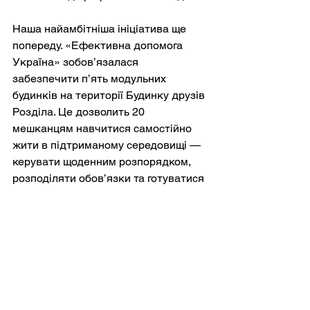
Наша найамбітніша ініціатива ще 
попереду. «Ефективна допомога 
Україна» зобов’язалася 
забезпечити п’ять модульних 
будинків на території Будинку друзів 
Розділа. Це дозволить 20 
мешканцям навчитися самостійно 
жити в підтриманому середовищі — 
керувати щоденним розпорядком, 
розподіляти обов’язки та готуватися 
до життя в громаді, коли з’являться 
відповідні житлові та допоміжні 
послуги.
Це пілотний проєкт. У разі успіху 
його можна буде тиражувати по всій 
Україні. Івано-Франківська область 