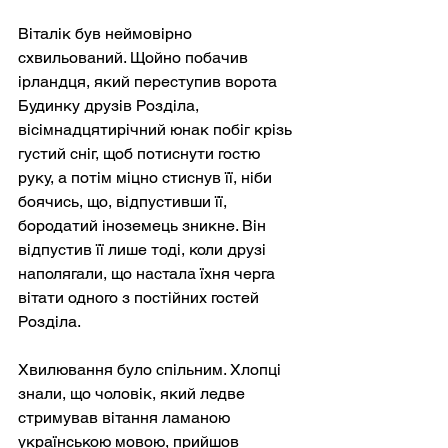
Віталік був неймовірно 
схвильований. Щойно побачив 
ірландця, який переступив ворота 
Будинку друзів Розділа, 
вісімнадцятирічний юнак побіг крізь 
густий сніг, щоб потиснути гостю 
руку, а потім міцно стиснув її, ніби 
боячись, що, відпустивши її, 
бородатий іноземець зникне. Він 
відпустив її лише тоді, коли друзі 
наполягали, що настала їхня черга 
вітати одного з постійних гостей 
Розділа.
Хвилювання було спільним. Хлопці 
знали, що чоловік, який ледве 
стримував вітання ламаною 
українською мовою, прийшов 