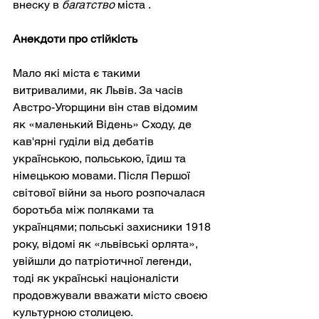
внеску в
багатство
 міста 
.
Анекдоти про стійкість
Мало які міста є такими 
витривалими, як Львів. За часів 
Австро-Угорщини він став відомим 
як «маленький Відень» Сходу, де 
кав'ярні гуділи від дебатів 
українською, польською, їдиш та 
німецькою мовами. Після Першої 
світової війни за нього розпочалася 
боротьба між поляками та 
українцями; польські захисники 1918 
року, відомі як «львівські орлята», 
увійшли до патріотичної легенди, 
тоді як українські націоналісти 
продовжували вважати місто своєю 
культурною столицею.