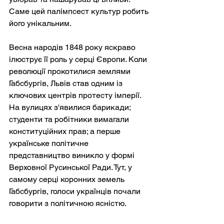
Саме цей палімпсест культур робить 
його унікальним.
Весна народів 1848 року яскраво 
ілюструє її роль у серці Європи. Коли 
революції прокотилися землями 
Габсбургів, Львів став одним із 
ключових центрів протесту імперії. 
На вулицях з'явилися барикади; 
студенти та робітники вимагали 
конституційних прав; а перше 
українське політичне 
представництво виникло у формі 
Верховної Русинської Ради. Тут, у 
самому серці коронних земель 
Габсбургів, голоси українців почали 
говорити з політичною ясністю.