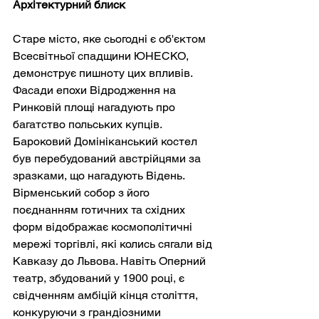
Архітектурний блиск
Старе місто, яке сьогодні є об'єктом 
Всесвітньої спадщини ЮНЕСКО, 
демонструє пишноту цих впливів. 
Фасади епохи Відродження на 
Ринковій площі нагадують про 
багатство польських купців. 
Бароковий Домініканський костел 
був перебудований австрійцями за 
зразками, що нагадують Відень. 
Вірменський собор з його 
поєднанням готичних та східних 
форм відображає космополітичні 
мережі торгівлі, які колись сягали від 
Кавказу до Львова. Навіть Оперний 
театр, збудований у 1900 році, є 
свідченням амбіцій кінця століття, 
конкуруючи з грандіозними 