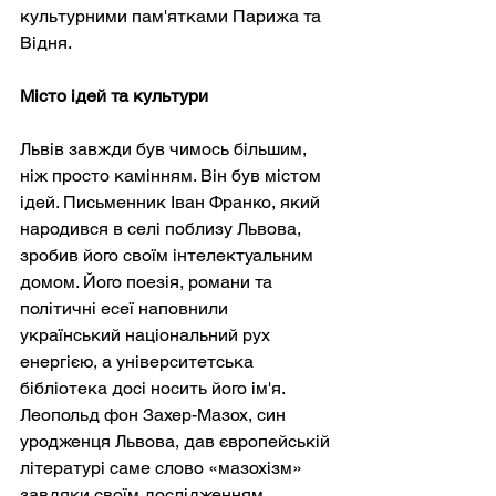
культурними пам'ятками Парижа та 
Відня.
Місто ідей та культури
Львів завжди був чимось більшим, 
ніж просто камінням. Він був містом 
ідей. Письменник Іван Франко, який 
народився в селі поблизу Львова, 
зробив його своїм інтелектуальним 
домом. Його поезія, романи та 
політичні есеї наповнили 
український національний рух 
енергією, а університетська 
бібліотека досі носить його ім'я. 
Леопольд фон Захер-Мазох, син 
уродженця Львова, дав європейській 
літературі саме слово «мазохізм» 
завдяки своїм дослідженням 