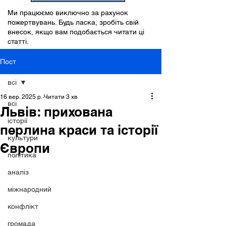
Ми працюємо виключно за рахунок
пожертвувань. Будь ласка, зробіть свій
внесок, якщо вам подобається читати ці
статті.
Пост
всі
16 вер. 2025 р.
Читати 3 хв
всі
Львів: прихована
історії
перлина краси та історії
культури
Європи
політика
аналіз
міжнародний
конфлікт
громада