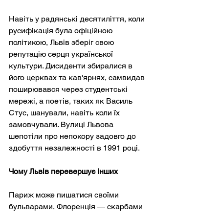
Навіть у радянські десятиліття, коли 
русифікація була офіційною 
політикою, Львів зберіг свою 
репутацію серця української 
культури. Дисиденти збиралися в 
його церквах та кав'ярнях, самвидав 
поширювався через студентські 
мережі, а поетів, таких як Василь 
Стус, шанували, навіть коли їх 
замовчували. Вулиці Львова 
шепотіли про непокору задовго до 
здобуття незалежності в 1991 році.
Чому Львів перевершує інших
Париж може пишатися своїми 
бульварами, Флоренція — скарбами 
епохи Відродження, Прага — 