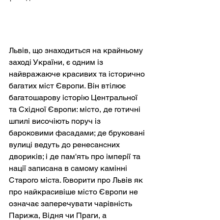
Львів, що знаходиться на крайньому 
заході України, є одним із 
найвражаюче красивих та історично 
багатих міст Європи. Він втілює 
багатошарову історію Центральної 
та Східної Європи: місто, де готичні 
шпилі височіють поруч із 
бароковими фасадами; де бруковані 
вулиці ведуть до ренесансних 
двориків; і де пам'ять про імперії та 
нації записана в самому камінні 
Старого міста. Говорити про Львів як 
про найкрасивіше місто Європи не 
означає заперечувати чарівність 
Парижа, Відня чи Праги, а 