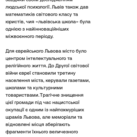
людської психології. Львів також дав 
математиків світового класу та 
юристів, чия «львівська школа» була 
однією з найінноваційніших 
міжвоєнного періоду.
Для єврейського Львова місто було 
центром інтелектуального та 
релігійного життя. До Другої світової 
війни євреї становили третину 
населення міста, керували газетами, 
школами та культурними 
товариствами. Трагічне знищення 
цієї громади під час нацистської 
окупації є одним із найпохмуріших 
шрамів Львова, але меморіали та 
відновлені місця зберігають 
фрагменти їхнього величезного 