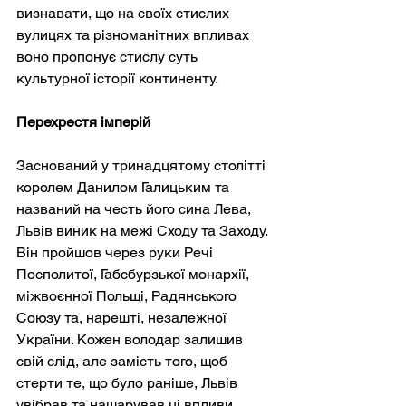
визнавати, що на своїх стислих 
вулицях та різноманітних впливах 
воно пропонує стислу суть 
культурної історії континенту.
Перехрестя імперій
Заснований у тринадцятому столітті 
королем Данилом Галицьким та 
названий на честь його сина Лева, 
Львів виник на межі Сходу та Заходу. 
Він пройшов через руки Речі 
Посполитої, Габсбурзької монархії, 
міжвоєнної Польщі, Радянського 
Союзу та, нарешті, незалежної 
України. Кожен володар залишив 
свій слід, але замість того, щоб 
стерти те, що було раніше, Львів 
увібрав та нашарував ці впливи. 