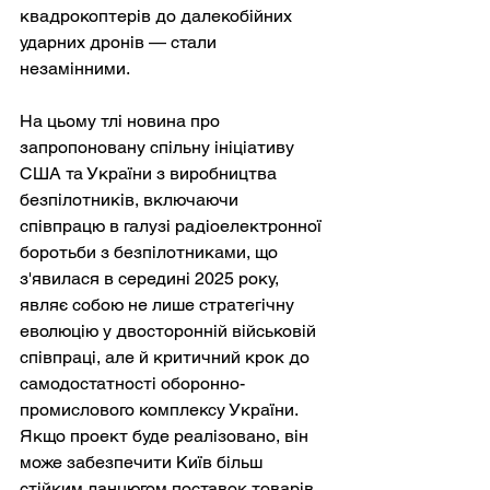
квадрокоптерів до далекобійних 
ударних дронів — стали 
незамінними.
На цьому тлі новина про 
запропоновану спільну ініціативу 
США та України з виробництва 
безпілотників, включаючи 
співпрацю в галузі радіоелектронної 
боротьби з безпілотниками, що 
з'явилася в середині 2025 року, 
являє собою не лише стратегічну 
еволюцію у двосторонній військовій 
співпраці, але й критичний крок до 
самодостатності оборонно-
промислового комплексу України. 
Якщо проект буде реалізовано, він 
може забезпечити Київ більш 
стійким ланцюгом поставок товарів 