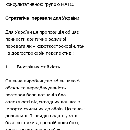
консультативною групою НАТО.
Стратегічні переваги для України
Для України ця пропозиція обіцяє 
принести критично важливі 
переваги як у короткостроковій, так 
і в довгостроковій перспективі:
1. 	
Внутрішня стійкість
Спільне виробництво збільшило б 
обсяги та передбачуваність 
поставок безпілотників без 
залежності від складних ланцюгів 
імпорту, схильних до збоїв. Це також 
дозволило б швидше адаптувати 
безпілотники до реалій поля бою, 
характерних для України.