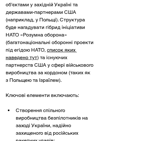
об'єктами у західній Україні та 
державами-партнерами США 
(наприклад, у Польщі). Структура 
буде нагадувати гібрид ініціативи 
НАТО «Розумна оборона» 
(багатонаціональні оборонні проекти 
під егідою НАТО,
список яких 
наведено тут
) та існуючих 
партнерств США у сфері військового 
виробництва за кордоном (таких як 
з Польщею та Ізраїлем).
Ключові елементи включають:
Створення спільного 
виробництва безпілотників на 
заході України, надійно 
захищеного від російських 
ракетних ударів;