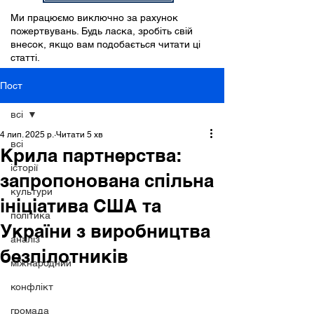
Ми працюємо виключно за рахунок
пожертвувань. Будь ласка, зробіть свій
внесок, якщо вам подобається читати ці
статті.
Пост
всі
4 лип. 2025 р.
Читати 5 хв
всі
Крила партнерства:
історії
запропонована спільна
культури
ініціатива США та
політика
України з виробництва
аналіз
безпілотників
міжнародний
конфлікт
громада