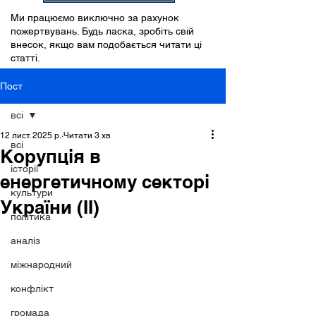
Ми працюємо виключно за рахунок
пожертвувань. Будь ласка, зробіть свій
внесок, якщо вам подобається читати ці
статті.
Пост
всі
12 лист. 2025 р.
Читати 3 хв
всі
Корупція в
історії
енергетичному секторі
культури
України (II)
політика
аналіз
міжнародний
конфлікт
громада