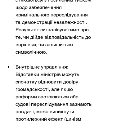
щодо забезпечення 
кримінального переслідування 
та демонстрації незалежності. 
Результат сигналізуватиме про 
те, чи дійде відповідальність до 
верхівки, чи залишиться 
символічною.
Внутрішнє управління: 
Відставки міністрів можуть 
спочатку відновити довіру 
громадськості, але якщо 
реформи застоюються або 
судові переслідування зазнають 
невдачі, може виникнути 
протилежний ефект (цинізм 
громадськості), що послабить 
внутрішній фронт воєнного часу 