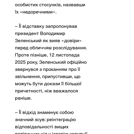
особистих стосунків, назвавши 
їх «недоречними».
– Її відставку запропонував 
президент Володимир 
Зеленський як вияв «довіри» 
перед обличчям розслідування. 
Проте пізніше, 12 листопада 
2025 року, Зеленський офіційно 
звернувся з проханням про її 
звільнення, припустивши, що 
можуть бути докази її більшої 
причетності, ніж вважалося 
раніше.
– Її відхід знаменує собою 
значний зсув: реінтеграцію 
відповідальності вищих 
політичних кіл у історію корупції 