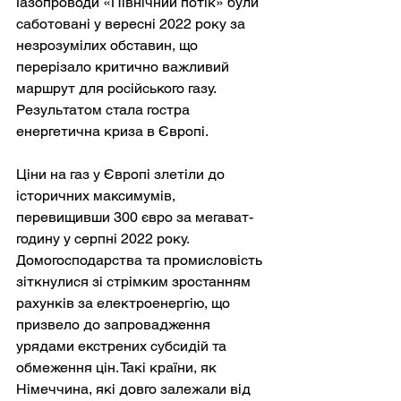
Газопроводи «Північний потік» були 
саботовані у вересні 2022 року за 
незрозумілих обставин, що 
перерізало критично важливий 
маршрут для російського газу. 
Результатом стала гостра 
енергетична криза в Європі.
Ціни на газ у Європі злетіли до 
історичних максимумів, 
перевищивши 300 євро за мегават-
годину у серпні 2022 року. 
Домогосподарства та промисловість 
зіткнулися зі стрімким зростанням 
рахунків за електроенергію, що 
призвело до запровадження 
урядами екстрених субсидій та 
обмеження цін. Такі країни, як 
Німеччина, які довго залежали від 