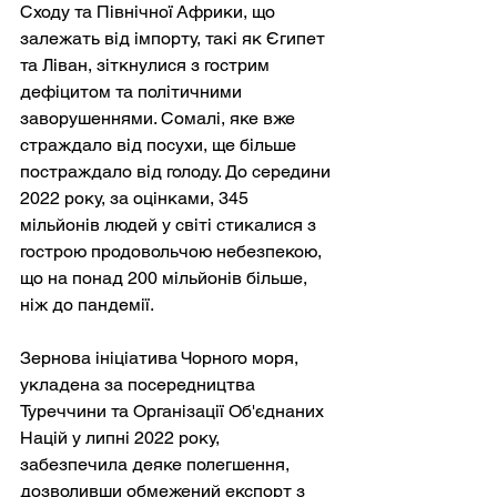
Сходу та Північної Африки, що 
залежать від імпорту, такі як Єгипет 
та Ліван, зіткнулися з гострим 
дефіцитом та політичними 
заворушеннями. Сомалі, яке вже 
страждало від посухи, ще більше 
постраждало від голоду. До середини 
2022 року, за оцінками, 345 
мільйонів людей у світі стикалися з 
гострою продовольчою небезпекою, 
що на понад 200 мільйонів більше, 
ніж до пандемії.
Зернова ініціатива Чорного моря, 
укладена за посередництва 
Туреччини та Організації Об'єднаних 
Націй у липні 2022 року, 
забезпечила деяке полегшення, 
дозволивши обмежений експорт з 