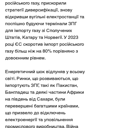
російського газу, прискорили 
стратегії диверсифікації, знову 
відкривши вугільні електростанції та 
поспішно будуючи термінали ЗПГ 
для імпорту газу зі Сполучених 
Штатів, Катару та Норвегії. У 2023 
році ЄС скоротив імпорт російського 
газу більш ніж на 80% порівняно з 
довоєнним рівнем.
Енергетичний шок відлуняв у всьому 
світі. Ринки, що розвиваються, що 
імпортують ЗПГ, такі як Пакистан, 
Бангладеш та деякі частини Африки 
на південь від Сахари, були 
перевершені багатшими країнами, 
що призвело до відключень 
електроенергії та уповільнення 
промислового виробництва. Війна 