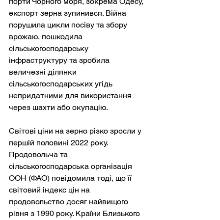
порти Чорного моря, зокрема Одесу, 
експорт зерна зупинився. Війна 
порушила цикли посіву та збору 
врожаю, пошкодила 
сільськогосподарську 
інфраструктуру та зробила 
величезні ділянки 
сільськогосподарських угідь 
непридатними для використання 
через шахти або окупацію.
Світові ціни на зерно різко зросли у 
першій половині 2022 року. 
Продовольча та 
сільськогосподарська організація 
ООН (ФАО) повідомила тоді, що її 
світовий індекс цін на 
продовольство досяг найвищого 
рівня з 1990 року. Країни Близького 