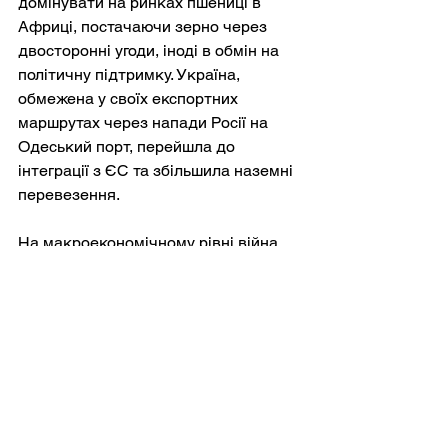
домінувати на ринках пшениці в 
Африці, постачаючи зерно через 
двосторонні угоди, іноді в обмін на 
політичну підтримку. Україна, 
обмежена у своїх експортних 
маршрутах через напади Росії на 
Одеський порт, перейшла до 
інтеграції з ЄС та збільшила наземні 
перевезення.
На макроекономічному рівні війна 
прискорила ширшу тенденцію до 
«зниження ризиків» (тобто 
інвестори менше інвестують у 
ризиковані юрисдикції) та 
економічного розриву між західними 
демократіями та авторитарними 
режимами. Західні компанії вивели 
свої інвестиції з Росії, тоді як уряди 