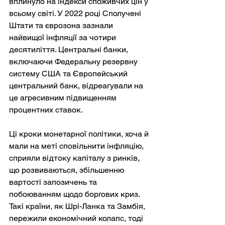
вплинуло на індекси споживчих цін у 
всьому світі. У 2022 році Сполучені 
Штати та єврозона зазнали 
найвищої інфляції за чотири 
десятиліття. Центральні банки, 
включаючи Федеральну резервну 
систему США та Європейський 
центральний банк, відреагували на 
це агресивним підвищенням 
процентних ставок.
Ці кроки монетарної політики, хоча й 
мали на меті сповільнити інфляцію, 
сприяли відтоку капіталу з ринків, 
що розвиваються, збільшенню 
вартості запозичень та 
побоюванням щодо боргових криз. 
Такі країни, як Шрі-Ланка та Замбія, 
пережили економічний колапс, тоді 