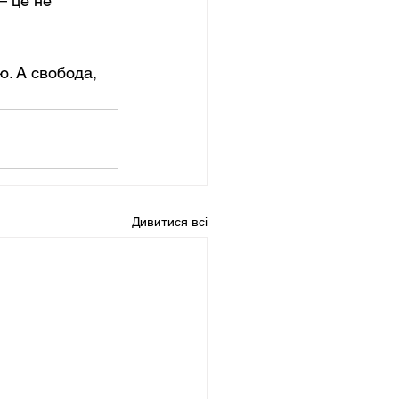
— це не 
. А свобода, 
Дивитися всі