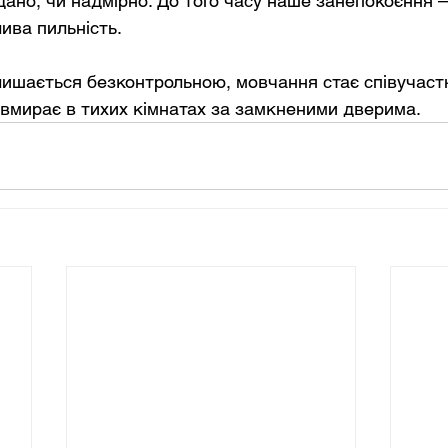
дано, чи надмірно. До того часу наше занепокоєння 
ива пильність.
ишається безконтрольною, мовчання стає співучастю
 вмирає в тихих кімнатах за замкненими дверима.