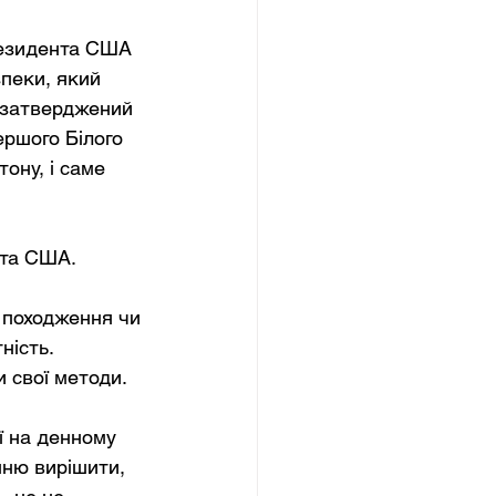
резидента США 
пеки, який 
в затверджений 
ершого Білого 
ону, і саме 
нта США.
є походження чи 
ність. 
 свої методи.
ї на денному 
нню вирішити, 