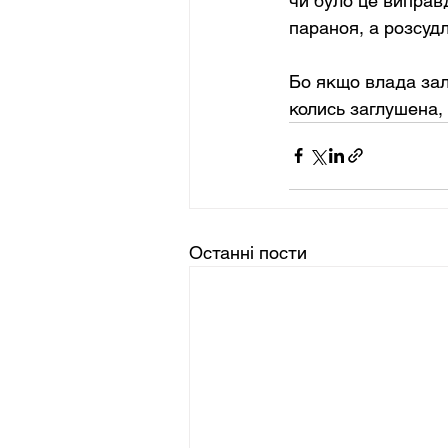
чи було це виправ
параноя, а розсудл
Бо якщо влада зал
колись заглушена,
Останні пости