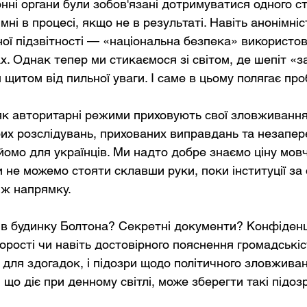
нні органи були зобов'язані дотримуватися одного ст
мні в процесі, якщо не в результаті. Навіть анонімні
чної підзвітності — «національна безпека» використо
х. Однак тепер ми стикаємося зі світом, де шепіт «
 щитом від пильної уваги. І саме в цьому полягає пр
як авторитарні режими приховують свої зловживанн
их розслідувань, прихованих виправдань та незапер
йомо для українців. Ми надто добре знаємо ціну мовч
ми не можемо стояти склавши руки, поки інституції за
 ж напрямку.
в будинку Болтона? Секретні документи? Конфіденці
орості чи навіть достовірного пояснення громадськіс
для здогадок, і підозри щодо політичного зловживан
 що діє при денному світлі, може зберегти такі підо