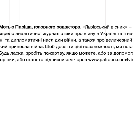
 Метью Паріша, головного редактора.
«Львівський вісник» – 
рело аналітичної журналістики про війну в Україні та її на
чні та дипломатичні наслідки війни, а також про величезний
який принесла війна. Щоб досягти цієї незалежності, ми п
Будь ласка, зробіть пожертву, якщо можете, або за допомог
сторінки, або станьте підписником через
www.patreon.com/lvi
и
Чому найбільший скарб
Укр
України захований не в її
бор
ґрунті, а в її душі