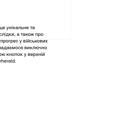
це унікальне та
слідки, а також про
 прогрес у військових
окладаємося виключно
ою кнопок у верхній
vherald.
аїна та екзистенційна
отьба за свободу