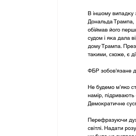
В іншому випадку
Дональда Трампа, 
обіймав його перши
судом і яка дала в
дому Трампа. През
такими, схоже, є ді
ФБР зобов'язане д
Не будемо м’яко ст
намір, підривають 
Демократичне сусп
Перефразуючи дух м
світлі. Надати ро