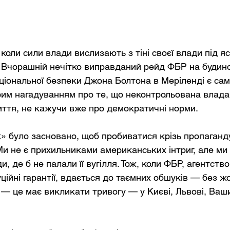
оли сили влади вислизають з тіні своєї влади під яс
. Вчорашній нечітко виправданий рейд ФБР на будин
іональної безпеки Джона Болтона в Меріленді є сам
им нагадуванням про те, що неконтрольована влада
ття, не кажучи вже про демократичні норми.
к» було засновано, щоб пробиватися крізь пропаганду
и не є прихильниками американських інтриг, але ми 
, де б не палали її вугілля. Тож, коли ФБР, агентств
ційні гарантії, вдається до таємних обшуків — без ж
— це має викликати тривогу — у Києві, Львові, Ваши