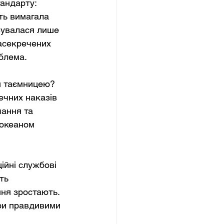
андарту: 
сть вимагала 
вувалася лише 
засекречених 
облема.
я таємницею? 
ечних наказів 
ання та 
 океаном 
йні службові 
ть 
ня зростають. 
зри правдивими 