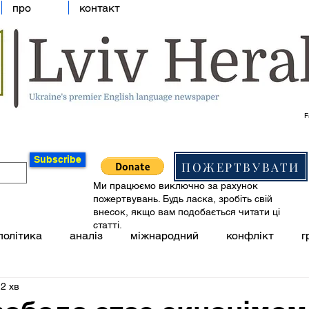
про
контакт
F
Subscribe
ПОЖЕРТВУВАТИ
Ми працюємо виключно за рахунок
пожертвувань. Будь ласка, зробіть свій
внесок, якщо вам подобається читати ці
статті.
політика
аналіз
міжнародний
конфлікт
г
2 хв