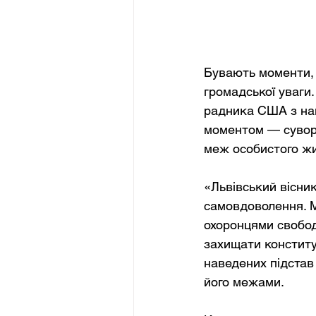
Бувають моменти, к
громадської уваги
радника США з нац
моментом — сувор
меж особистого жи
«Львівський вісни
самовдоволення. М
охоронцями свободи
захищати конститу
наведених підстав 
його межами.