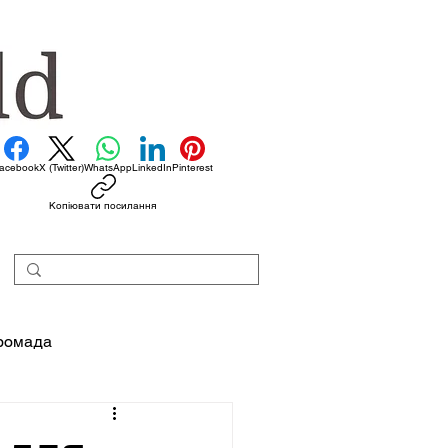
acebook
X (Twitter)
WhatsApp
LinkedIn
Pinterest
Копіювати посилання
ромада