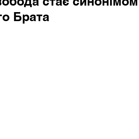
обода стає синонімом
о Брата