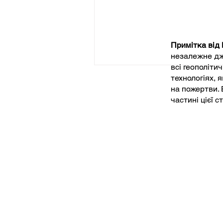
Примітка від
незалежне дже
всі геополіти
технологіях, 
на пожертви. 
частині цієї 
Перехитрити машину — ч
може людство
залишатися на крок
попереду дедалі
усвідомленішого
штучного інтелекту?