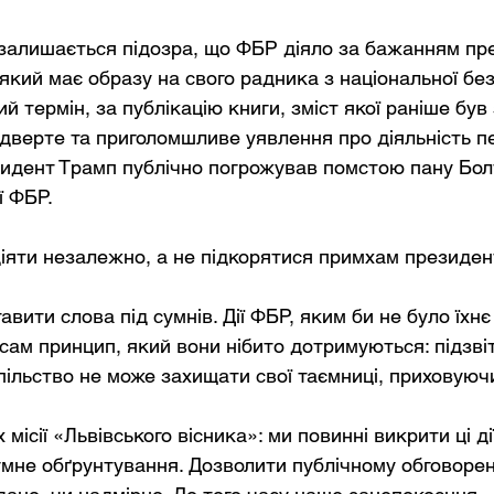
 залишається підозра, що ФБР діяло за бажанням п
який має образу на свого радника з національної без
й термін, за публікацію книги, зміст якої раніше бу
ідверте та приголомшливе уявлення про діяльність п
идент Трамп публічно погрожував помстою пану Болт
ї ФБР.
іяти незалежно, а не підкорятися примхам президе
авити слова під сумнів. Дії ФБР, яким би не було їхн
сам принцип, який вони нібито дотримуються: підзвіт
ільство не може захищати свої таємниці, приховуючи
ісії «Львівського вісника»: ми повинні викрити ці ді
зумне обґрунтування. Дозволити публічному обговоре