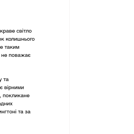
краве світло 
ок колишнього 
е таким 
 не поважає 
 та 
є вірними 
о, покликане 
одних 
нгтоні та за 