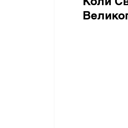
Коли Св
Великог