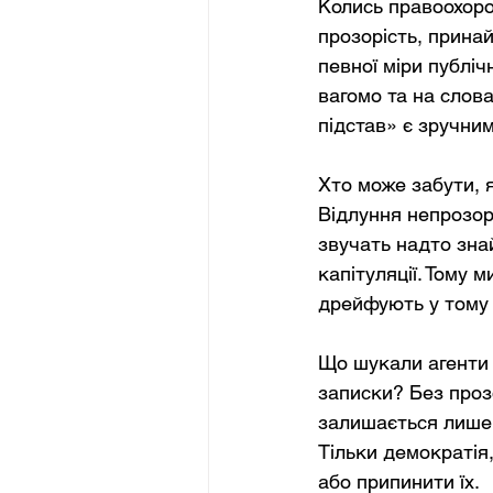
Колись правоохоро
прозорість, принай
певної міри публі
вагомо та на слова
підстав» є зручним
Хто може забути, 
Відлуння непрозор
звучать надто зна
капітуляції. Тому 
дрейфують у тому
Що шукали агенти 
записки? Без проз
залишається лише 
Тільки демократія,
або припинити їх.