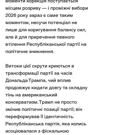
моменти корекція поступається 
місцем розриву — і проміжні вибори 
2026 року зараз є саме таким 
моментом, несучи потенціал не 
лише для коригування балансу сил, 
але й для приречення певного 
втілення Республіканської партії на 
політичне зникнення.
Витоки цієї скрути криються в 
трансформації партії за часів 
Дональда Трампа, чий вплив 
продовжує кидати довгу та складну 
тінь на американський 
консерватизм. Трамп не просто 
змінив політичні позиції партії; він 
переформував її ідентичність. 
Республіканська партія, яка колись 
асоціювалася з фіскальною 