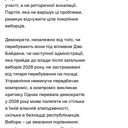
участі, а не риторичної ескалації. 
Партія, яка не вирішує ці проблеми, 
ризикує відчужити ціле покоління 
виборців.
Демократи, незалежно від того, чи 
перебувають вони під впливом Джо 
Байдена, чи наступної адміністрації, 
яка прийде до влади після загальних 
виборів 2028 року, не застраховані 
від тягаря перебування на посаді. 
Управління неминуче передбачає 
компроміс, а компроміс викликає 
критику. Однак перевага демократів 
у 2028 році може полягати не стільки 
в їхній власній злагодженості, 
скільки в безладді республіканців. 
Вибори – це змагання порівняння; 