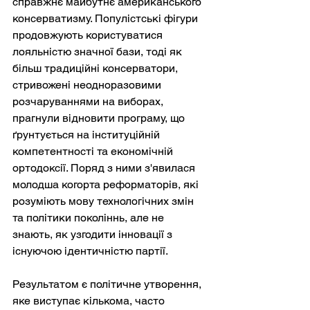
справжнє майбутнє американського 
консерватизму. Популістські фігури 
продовжують користуватися 
лояльністю значної бази, тоді як 
більш традиційні консерватори, 
стривожені неодноразовими 
розчаруваннями на виборах, 
прагнули відновити програму, що 
ґрунтується на інституційній 
компетентності та економічній 
ортодоксії. Поряд з ними з'явилася 
молодша когорта реформаторів, які 
розуміють мову технологічних змін 
та політики поколіннь, але не 
знають, як узгодити інновації з 
існуючою ідентичністю партії.
Результатом є політичне утворення, 
яке виступає кількома, часто 