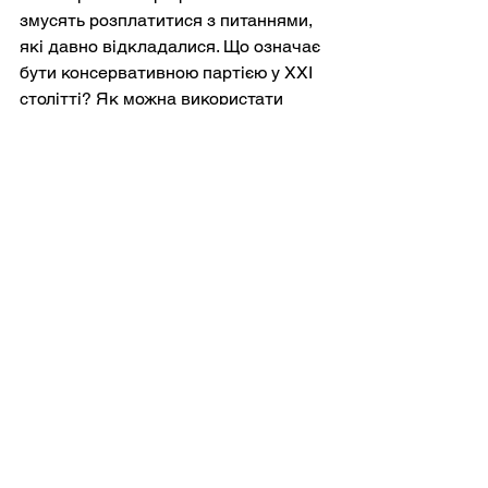
змусять розплатитися з питаннями, 
які давно відкладалися. Що означає 
бути консервативною партією у ХХІ 
столітті? Як можна використати 
популістську енергію, не підриваючи 
інституційну стабільність? Чи 
можливо узгодити ідеологічний 
запал із практичними вимогами 
управління?
Історія пропонує приклади партій, 
які долали такі кризи та виходили з 
них оновленими. Сама 
Республіканська партія протягом 
свого існування зазнала численних 
трансформацій, кожна з яких була 
сформована вимогами її часу. Однак 
оновлення не є ні автоматичним, ні 