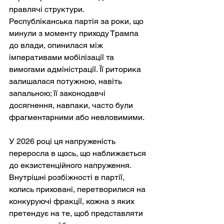
правлячі структури. 
Республіканська партія за роки, що 
минули з моменту приходу Трампа 
до влади, опинилася між 
імперативами мобілізації та 
вимогами адміністрації. Її риторика 
залишалася потужною, навіть 
запальною; її законодавчі 
досягнення, навпаки, часто були 
фрагментарними або невловимими.
У 2026 році ця напруженість 
переросла в щось, що наближається 
до екзистенційного напруження. 
Внутрішні розбіжності в партії, 
колись приховані, перетворилися на 
конкуруючі фракції, кожна з яких 
претендує на те, щоб представляти 