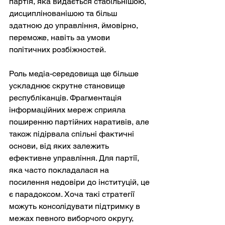
партія, яка видається стабільнішою, 
дисциплінованішою та більш 
здатною до управління, ймовірно, 
переможе, навіть за умови 
політичних розбіжностей.
Роль медіа-середовища ще більше 
ускладнює скрутне становище 
республіканців. Фрагментація 
інформаційних мереж сприяла 
поширенню партійних наративів, але 
також підірвала спільні фактичні 
основи, від яких залежить 
ефективне управління. Для партії, 
яка часто покладалася на 
посилення недовіри до інституцій, це 
є парадоксом. Хоча такі стратегії 
можуть консолідувати підтримку в 
межах певного виборчого округу, 