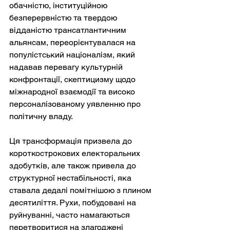
обачністю, інституційною 
безперервністю та твердою 
відданістю трансатлантичним 
альянсам, переорієнтувалася на 
популістський націоналізм, який 
надавав перевагу культурній 
конфронтації, скептицизму щодо 
міжнародної взаємодії та високо 
персоналізованому уявленню про 
політичну владу.
Ця трансформація призвела до 
короткострокових електоральних 
здобутків, але також привела до 
структурної нестабільності, яка 
ставала дедалі помітнішою з плином 
десятиліття. Рухи, побудовані на 
руйнуванні, часто намагаються 
перетворитися на злагоджені 