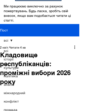
Ми працюємо виключно за рахунок
пожертвувань. Будь ласка, зробіть свій
внесок, якщо вам подобається читати ці
статті.
Пост
всі
2 квіт.
Читати 4 хв
всі
Кладовище
історії
республіканців:
культури
проміжні вибори 2026
політика
року
аналіз
міжнародний
конфлікт
громада