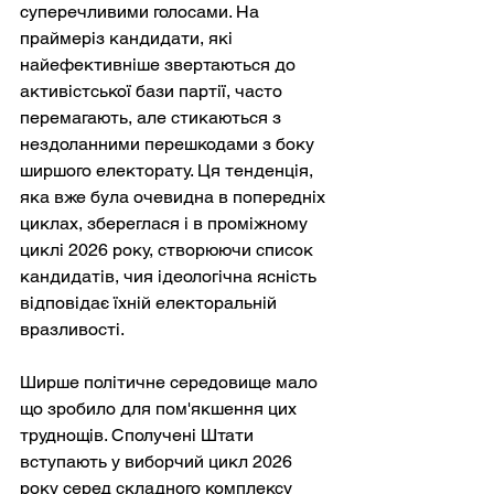
суперечливими голосами. На 
праймеріз кандидати, які 
найефективніше звертаються до 
активістської бази партії, часто 
перемагають, але стикаються з 
нездоланними перешкодами з боку 
ширшого електорату. Ця тенденція, 
яка вже була очевидна в попередніх 
циклах, збереглася і в проміжному 
циклі 2026 року, створюючи список 
кандидатів, чия ідеологічна ясність 
відповідає їхній електоральній 
вразливості.
Ширше політичне середовище мало 
що зробило для пом'якшення цих 
труднощів. Сполучені Штати 
вступають у виборчий цикл 2026 
року серед складного комплексу 