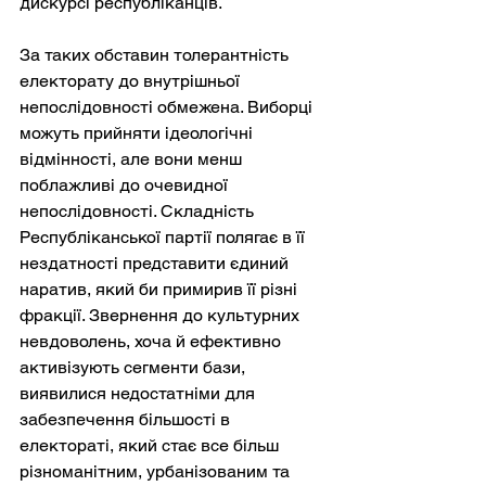
дискурсі республіканців.
За таких обставин толерантність 
електорату до внутрішньої 
непослідовності обмежена. Виборці 
можуть прийняти ідеологічні 
відмінності, але вони менш 
поблажливі до очевидної 
непослідовності. Складність 
Республіканської партії полягає в її 
нездатності представити єдиний 
наратив, який би примирив її різні 
фракції. Звернення до культурних 
невдоволень, хоча й ефективно 
активізують сегменти бази, 
виявилися недостатніми для 
забезпечення більшості в 
електораті, який стає все більш 
різноманітним, урбанізованим та 