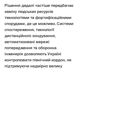
Рішення дедалі частіше передбачає 
заміну людських ресурсів 
технологіями та фортифікаційними 
спорудами, де це можливо. Системи 
спостереження, технології 
дистанційного зондування, 
автоматизовані мережі 
попередження та оборонна 
інженерія дозволяють Україні 
контролювати північний кордон, не 
підтримуючи надмірно велику 
концентрацію військ.
Такий підхід відображає ширші 
тенденції, що спостерігаються в 
сучасній війні. Передові сенсори, 
автономні системи та мережевий 
інтелект дедалі більше дозволяють 