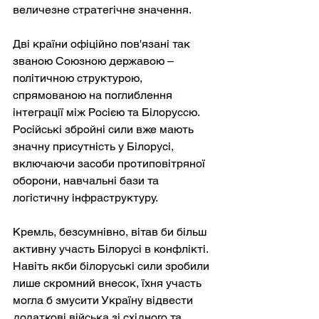
величезне стратегічне значення.
Дві країни офіційно пов'язані так 
званою Союзною державою – 
політичною структурою, 
спрямованою на поглиблення 
інтеграції між Росією та Білоруссю. 
Російські збройні сили вже мають 
значну присутність у Білорусі, 
включаючи засоби протиповітряної 
оборони, навчальні бази та 
логістичну інфраструктуру.
Кремль, безсумнівно, вітав би більш 
активну участь Білорусі в конфлікті. 
Навіть якби білоруські сили зробили 
лише скромний внесок, їхня участь 
могла б змусити Україну відвести 
додаткові війська зі східного та 