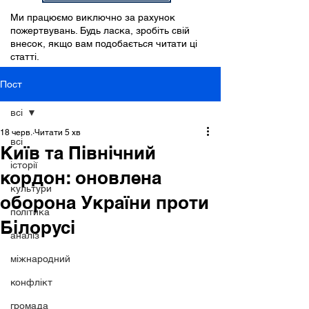
Ми працюємо виключно за рахунок
пожертвувань. Будь ласка, зробіть свій
внесок, якщо вам подобається читати ці
статті.
Пост
всі
18 черв.
Читати 5 хв
всі
Київ та Північний
історії
кордон: оновлена
культури
оборона України проти
політика
Білорусі
аналіз
міжнародний
конфлікт
громада