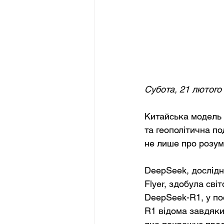
Субота, 21 лютого
Китайська модель 
та геополітична п
не лише про розумн
DeepSeek, дослідн
Flyer, здобула св
DeepSeek-R1, у по
R1 відома завдяки