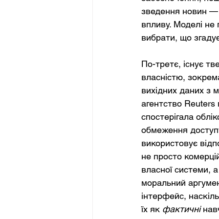
зведення новин — 
впливу. Моделі не 
вибрати, що згадує
По-третє, існує т
власністю, зокрем
вихідних даних з 
агентство Reuters
спостерігала облік
обмеження доступу
використовує відпо
не просто комерцій
власної системи, 
моральний аргумент
інтерфейс, наскіл
їх як
фактичні
нав