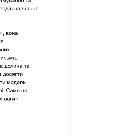
амування та 
тодів навчання 
», вона 
я 
вних 
письма. 
а долина та 
 досягти 
ти модель 
і. Саме це 
ї ваги» — 