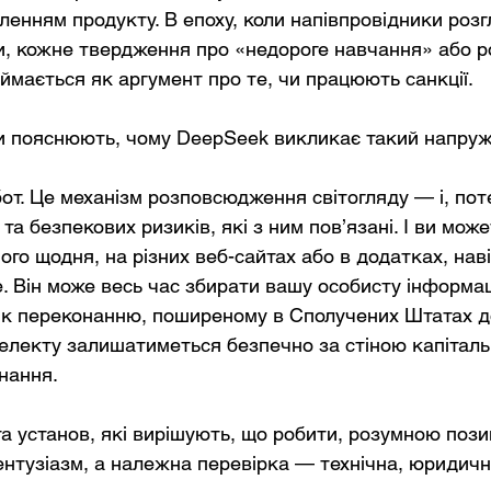
вленням продукту. В епоху, коли напівпровідники роз
си, кожне твердження про «недороге навчання» або р
ймається як аргумент про те, чи працюють санкції.
и пояснюють, чому DeepSeek викликає такий напруже
от. Це механізм розповсюдження світогляду — і, поте
а безпекових ризиків, які з ним пов’язані. І ви може
го щодня, на різних веб-сайтах або в додатках, наві
. Він може весь час збирати вашу особисту інформа
ик переконанню, поширеному в Сполучених Штатах д
електу залишатиметься безпечно за стіною капіталь
нання.
а установ, які вирішують, що робити, розумною позиц
 ентузіазм, а належна перевірка — технічна, юридичн