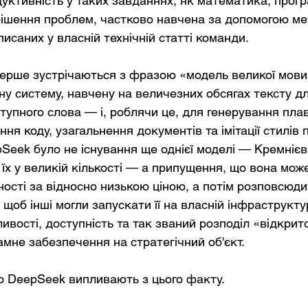
уктивність у таких завданнях, як математика, прогр
ішення проблем, частково навчена за допомогою ме
писаних у власній технічній статті команди.
вперше зустрічаються з фразою «модель великої мови
ну систему, навчену на величезних обсягах тексту дл
тупного слова — і, роблячи це, для генерування пла
ння коду, узагальнення документів та імітації стилів 
eek було не існування ще однієї моделі — Кремнієв
їх у великій кількості — а припущення, що вона може
ності за відносно низькою ціною, а потім розповсюди
щоб інші могли запускати її на власній інфраструктур
вості, доступність та так званий розподіл «відкрито
мне забезпечення на стратегічний об'єкт.
 DeepSeek випливають з цього факту.