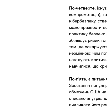
По-четверте, існує
компрометація), та
кібербезпеку, стве
може призвести до 
практику безпеки 
збільшує ризик то
там, де оскаржуют
незмінною: чим по
нагадують критичн
навчилися, що кри
По-п'яте, є питанн
Зростання популяр
обмежень США на п
описало внутрішнє
викликати його рел