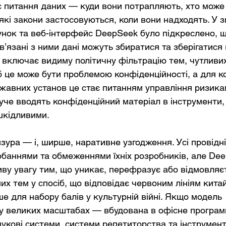
 питання даних — куди вони потрапляють, хто може 
які закони застосовуються, коли вони надходять. У зв
нок та веб-інтерфейс DeepSeek було підкреслено, щ
в’язані з ними дані можуть збиратися та зберігатися в
 включає видиму політичну фільтрацію тем, чутливих
б це може бути проблемою конфіденційності, а для ко
ржавних установ це стає питанням управління ризикам
уче вводять конфіденційний матеріал в інструменти,
шкідливими.
нзура — і, ширше, наративне узгодження. Усі провідні
аннями та обмеженнями їхніх розробників, але Dee
ву увагу тим, що уникає, перефразує або відмовляєт
их тем у спосіб, що відповідає червоним лініям кита
е для набору балів у культурній війні. Якщо модель 
у великих масштабах — вбудована в офісне програм
укові системи, системи репетиторства та інструмент