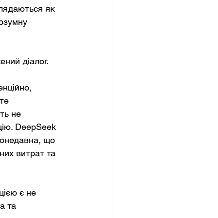
глядаються як 
озумну 
ний діалог.
нційно, 
те 
ть не 
цію. DeepSeek 
онедавна, що 
них витрат та 
ією є не 
а та 