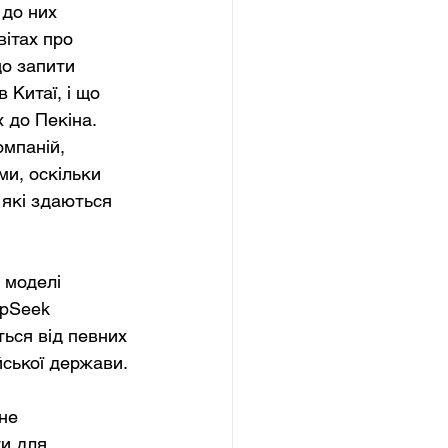
до них 
ітах про 
о запити 
 Китаї, і що 
 до Пекіна. 
мпаній, 
и, оскільки 
 які здаються 
 моделі 
pSeek 
ься від певних 
йської держави. 
не 
и для 