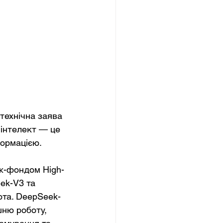
технічна заява 
 інтелект — це 
формацією.
дж-фондом High-
ek-V3 та 
ота. DeepSeek-
ню роботу, 