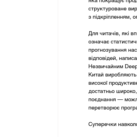
яка покращує прод
структуроване вир
з підкріпленням, о
Для читачів, які 
означає статистич
прогнозування нас
відповідей, написа
Незвичайним DeepS
Китай виробляють 
високої продуктив
достатньо широко, 
поєднання — можли
перетворює програ
Суперечки навколо