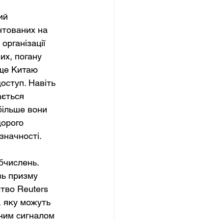
ий 
нтованих на 
організації 
их, погану 
ще Китаю 
оступ. Навіть 
ється 
більше вони 
орого 
значності.
бчислень. 
ь призму 
тво Reuters 
 яку можуть 
чним сигналом 