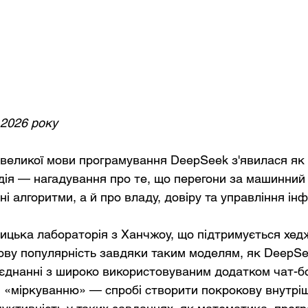
 2026 року
великої мови програмування DeepSeek з'явилася як 
одія — нагадування про те, що перегони за машинний
і алгоритми, а й про владу, довіру та управління ін
ицька лабораторія з Ханчжоу, що підтримується хе
ітову популярність завдяки таким моделям, як DeepSe
єднанні з широко використовуваним додатком чат-б
 «міркуванню» — спробі створити покрокову внутріш