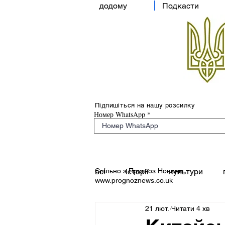
додому
Подкасти
Підпишіться на нашу розсилку
Номер WhatsApp
Спільно з Прогноз Новини
всі
історії
культури
www.prognoznews.co.uk
21 лют.
Читати 4 хв