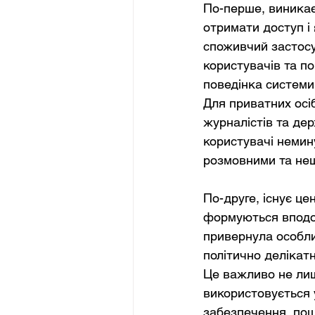
По-перше, виникає
отримати доступ і 
споживчий застосу
користувачів та по
поведінка системи
Для приватних осі
журналістів та де
користувачі немин
розмовними та не
По-друге, існує це
формуються вподоб
привернула особли
політично делікатн
Це важливо не лиш
використовується 
забезпечення, пош