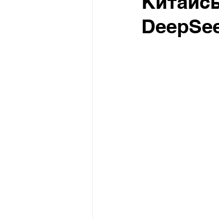
Китайсь
DeepSe