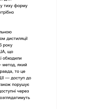
у тиху форму 
отрібно 
льною 
ом дистиляції 
6 року 
ША, що 
і обходили 
 метод, який 
равда, то це 
 ШІ — доступ до 
 також порушує 
доступні через 
розглядатимуть 