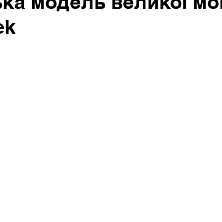
ка модель великої мо
ek