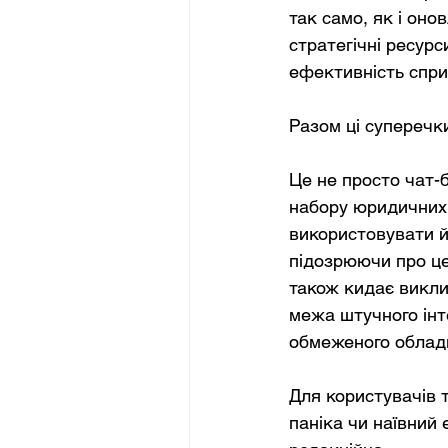
так само, як і оно
стратегічні ресур
ефективність спри
Разом ці суперечк
Це не просто чат-б
набору юридичних т
використовувати йо
підозрюючи про це
також кидає викл
межа штучного інт
обмеженого облад
Для користувачів т
паніка чи наївний