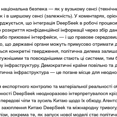
 національна безпека — як у вузькому сенсі (технічн
к і в ширшому сенсі (залежність). У коментарях, оріє
рджується, що інтеграція DeepSeek в робочі процеси 
розкриття конфіденційної інформації через збір дан
або приховані інтерфейси, — і що правове середови
го, що державні органи можуть примусово отримати д
ься конкретні твердження, політична дилема залиша
тужнішими та повсюднішими стають ці системи, тим 
у інфраструктуру. Демократичні країни повільно та д
тична інфраструктура — це погане місце для неодно
я експортного контролю та матеріальної реальності о
ності DeepSeek неодноразово інтерпретувалося кріз
ередові чіпи та зусиль Китаю щодо їх обходу. Агентс
 захоплення Китаю DeepSeek та міжнародну тривогу,
ізи, зокрема те, як запуск нової моделі стає політи