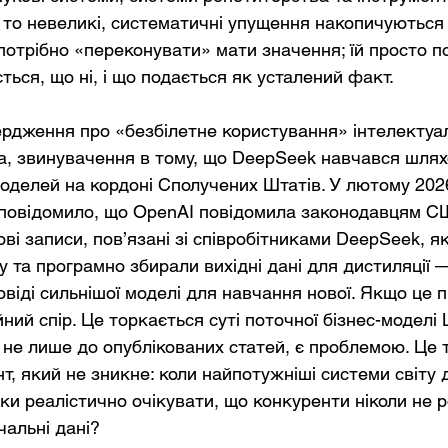
то невеликі, систематичні упущення накопичуються 
потрібно «переконувати» мати значення; їй просто п
ться, що ні, і що подається як усталений факт.
вердження про «безбілетне користування» інтелектуа
а, звинувачення в тому, що DeepSeek навчався шлях
моделей на кордоні Сполучених Штатів. У лютому 202
 повідомило, що OpenAI повідомила законодавцям С
ові записи, пов’язані зі співробітниками DeepSeek, як
 та програмно збирали вихідні дані для дистиляції —
віді сильнішої моделі для навчання нової. Якщо це п
ний спір. Це торкається суті поточної бізнес-моделі
а не лише до опублікованих статей, є проблемою. Це
, який не зникне: коли найпотужніші системи світу 
ьки реалістично очікувати, що конкуренти ніколи не 
чальні дані?