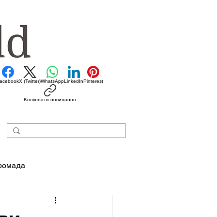
acebook
X (Twitter)
WhatsApp
LinkedIn
Pinterest
Копіювати посилання
ромада