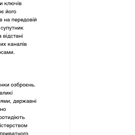
и ключів 
є його 
в на передовій 
 супутник 
відстані 
их каналів 
рсами.
нки озброєнь. 
еликі 
нями, державні 
но 
ротидіють 
істерством 
приватного 