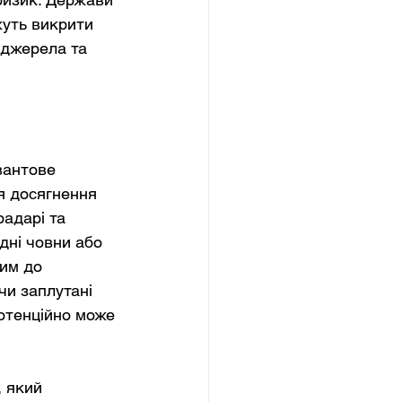
уть викрити 
 джерела та 
вантове 
я досягнення 
адарі та 
дні човни або 
им до 
и заплутані 
отенційно може 
 який 