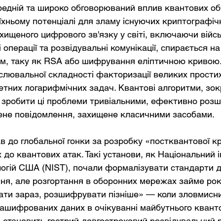
едній та широко обговорюваний вплив квантових об
їхньому потенціалі для зламу існуючих криптографіч
хищеного цифрового зв'язку у світі, включаючи війсь
 операції та розвідувальні комунікації, спирається н
м, таку як RSA або шифрування еліптичною кривою.
слювальної складності факторизації великих простих
етних логарифмічних задач. Квантові алгоритми, зо
 зробити ці проблеми тривіальними, ефективно роз
ене повідомлення, захищене класичними засобами.
в до глобальної гонки за розробку «постквантової к
х до квантових атак. Такі установи, як Національний і
ологій США (NIST), почали формалізувати стандарти 
ня, але розгортання в оборонних мережах займе роки
ати зараз, розшифрувати пізніше» — коли зловмисни
зашифрованих даних в очікуванні майбутнього квант
тановить гострий довгостроковий розвідувальний 