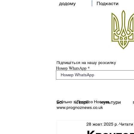
додому
Подкасти
Підпишіться на нашу розсилку
Номер WhatsApp
Спільно з Прогноз Новини
всі
історії
культури
www.prognoznews.co.uk
28 жовт. 2025 р.
Читати 