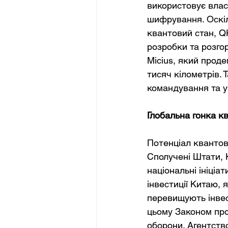
використовує влас
шифрування. Оскіл
квантовий стан, Q
розробки та розго
Micius, який прод
тисяч кілометрів.
командування та у
Глобальна гонка к
Потенціал квантов
Сполучені Штати, 
національні ініціа
інвестиції Китаю, 
перевищують інвес
цьому Законом про
оборони, Агентств