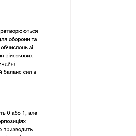
перетворюються 
ля оборони та 
 обчислень зі 
я військових 
ичайні 
й баланс сил в 
ь 0 або 1, але 
ерпозиціях 
о призводить 