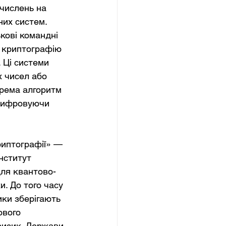
числень на 
них систем. 
кові командні 
а криптографію 
 Ці системи 
 чисел або 
крема алгоритм 
шифровуючи 
риптографії» — 
нститут 
для квантово-
. До того часу 
ки зберігають 
ового 
ризик. Держави 