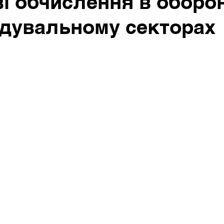
і обчислення в оборо
ідувальному секторах