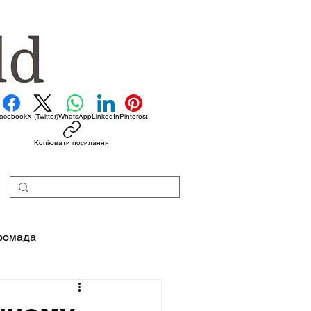
acebook
X (Twitter)
WhatsApp
LinkedIn
Pinterest
Копіювати посилання
ромада