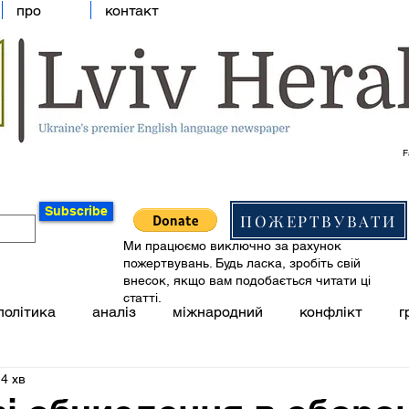
про
контакт
F
Subscribe
ПОЖЕРТВУВАТИ
Ми працюємо виключно за рахунок
пожертвувань. Будь ласка, зробіть свій
внесок, якщо вам подобається читати ці
статті.
політика
аналіз
міжнародний
конфлікт
г
4 хв