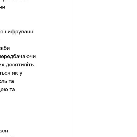
чи 
 дешифруванні 
 
ужби 
передбачаючи 
х десятиліть. 
ься як у 
ль та 
ею та 
ься 