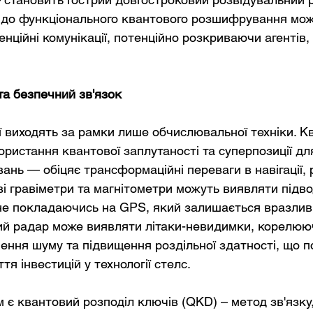
 до функціонального квантового розшифрування мож
енційні комунікації, потенційно розкриваючи агентів,
та безпечний зв'язок
ії виходять за рамки лише обчислювальної техніки. К
ристання квантової заплутаності та суперпозиції дл
нь — обіцяє трансформаційні переваги в навігації, р
ві гравіметри та магнітометри можуть виявляти підво
 не покладаючись на GPS, який залишається вразлив
ий радар може виявляти літаки-невидимки, корелююч
ння шуму та підвищення роздільної здатності, що п
тя інвестицій у технології стелс.
є квантовий розподіл ключів (QKD) – метод зв'язку,