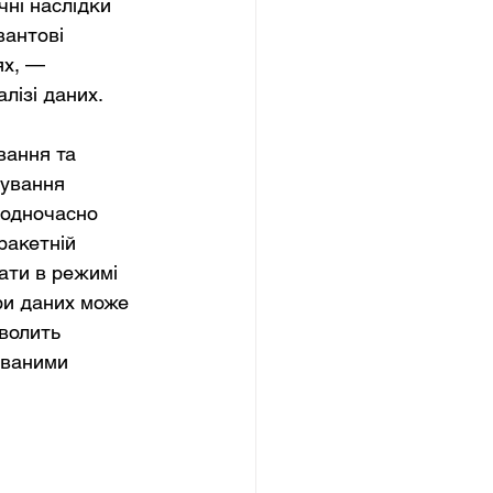
ні наслідки 
вантові 
ях, — 
лізі даних.
вання та 
ування 
 одночасно 
ракетній 
ати в режимі 
ри даних може 
волить 
ованими 