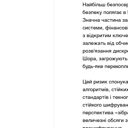
Найбільш безпосер
безпеку полягає в 
Значна частина за
системи, фінансові
з відкритим ключе
залежать від обчи
розв'язання дискр
Шора, загрожують
будь-яке перехопл
Цей ризик спонука
алгоритмів, стійки
стандартів і техн
стійкого шифруван
перспектива «зібр
величезні обсяги 
розшифрування — с