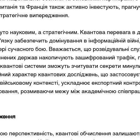
ританія та Франція також активно інвестують, прагну
стратегічне випередження.
суто науковим, а стратегічним. Квантова перевага в
язку забезпечить домінування в інформаційній війні,
рі сучасного бою. Вважається, що розвідувальні сл
винених держав накопичують зашифрований трафік, 
 квантові системи зможуть зчитувати секрети минули
ійний характер квантових досліджень, що застосовуєт
в військовому контексті, ускладнює експортний контро
ювання, розмиваючи межу між академічною співпрац
ження
ою перспективність, квантові обчислення залишают