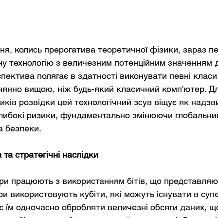
ня, колись прерогатива теоретичної фізики, зараз 
у технологію з величезним потенційним значенням д
спектива полягає в здатності виконувати певні класи
нянно вищою, ніж будь-який класичний комп'ютер. Дл
тиків розвідки цей технологічний зсув віщує як надзв
 глибокі ризики, фундаментально змінюючи глобальни
та безпеки.
та стратегічні наслідки
ри працюють з використанням бітів, що представляют
и використовують кубіти, які можуть існувати в суп
яє їм одночасно обробляти величезні обсяги даних, щ