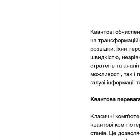
Квантові обчислен
на трансформаційн
розвідки. Їхня пер
швидкістю, незрів
стратегів та аналі
можливості, так і
галузі інформації 
Квантова перевага 
Класичні комп'юте
квантові комп'ютер
станів. Це дозвол