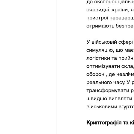
до експоненціальн
очевидні: країни, 
пристрої переверш
отримають безпрец
У військовій сфер
симуляцію, що має
логістики та прий
оптимізувати склад
обороні, де незліч
реального часу. У
трансформувати ро
швидше виявляти з
військовими згурт
Криптографія та к