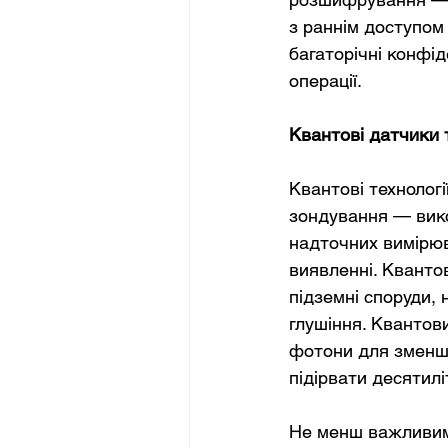
з раннім доступом
багаторічні конфід
операції.
Квантові датчики 
Квантові технолог
зондування — вико
надточних вимірюва
виявленні. Кванто
підземні споруди,
глушіння. Квантов
фотони для зменше
підірвати десятиліт
Не менш важливим 