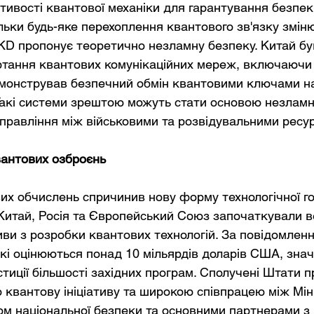
тивості квантової механіки для гарантування безпек
ьки будь-яке перехоплення квантового зв'язку зміню
KD пропонує теоретично незламну безпеку. Китай бу
ртання квантових комунікаційних мереж, включаючи
емонстрував безпечний обмін квантовими ключами на 
 Такі системи зрештою можуть стати основою незламн
правління між військовими та розвідувальними ресу
вантових озброєнь
их обчислень спричинив нову форму технологічної го
Китай, Росія та Європейський Союз започаткували в
тиви з розробки квантових технологій. За повідомлен
які оцінюються понад 10 мільярдів доларів США, знач
тиції більшості західних програм. Сполучені Штати п
 квантову ініціативу та широкою співпрацею між Мін
ом національної безпеки та основними партнерами з 