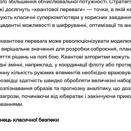
ого збільшення обчислювальної потужності. Стратегіч
які досягнуть «квантової переваги» — точки, в якій к
ують класичні суперкомп'ютери у корисних завданн
едентні можливості в шифруванні, оптимізації та ана
і квантова перевага може революціонізувати моделю
 вирішальне значення для розробки озброєння, план
няття рішень на полі бою. Квантові алгоритми можуть
ні змінні, наприклад, у координації флоту або проти
енну кількість рухомих елементів необхідно враховув
 розвідці здатність швидко обробляти величезні набо
зпізнавання образів та прогнозну аналітику, що доз
агрози, починаючи від кібератак і закінчуючи прих
ованнями.
інець класичної безпеки