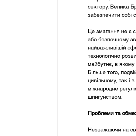
сектору. Велика Б
забезпечити собі 
Це змагання не є 
або безпечному зв'
найважливішій сфе
технологічно роз
майбутнє, в якому
Більше того, подв
цивільному, так і 
міжнародне регул
шпигунством.
Проблеми та обме
Незважаючи на св