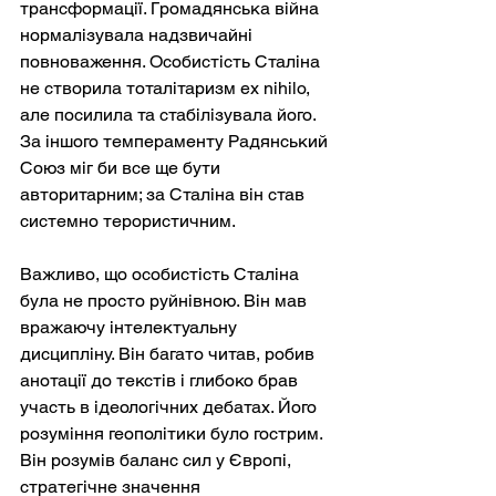
трансформації. Громадянська війна 
нормалізувала надзвичайні 
повноваження. Особистість Сталіна 
не створила тоталітаризм ex nihilo, 
але посилила та стабілізувала його. 
За іншого темпераменту Радянський 
Союз міг би все ще бути 
авторитарним; за Сталіна він став 
системно терористичним.
Важливо, що особистість Сталіна 
була не просто руйнівною. Він мав 
вражаючу інтелектуальну 
дисципліну. Він багато читав, робив 
анотації до текстів і глибоко брав 
участь в ідеологічних дебатах. Його 
розуміння геополітики було гострим. 
Він розумів баланс сил у Європі, 
стратегічне значення 