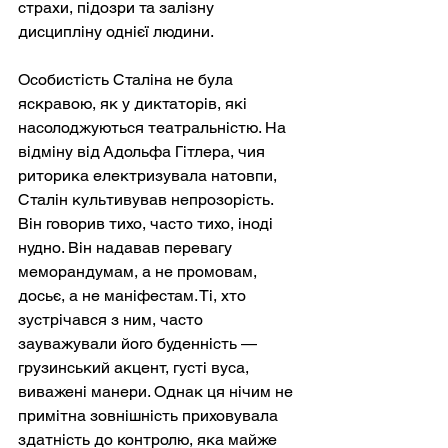
страхи, підозри та залізну 
дисципліну однієї людини.
Особистість Сталіна не була 
яскравою, як у диктаторів, які 
насолоджуються театральністю. На 
відміну від Адольфа Гітлера, чия 
риторика електризувала натовпи, 
Сталін культивував непрозорість. 
Він говорив тихо, часто тихо, іноді 
нудно. Він надавав перевагу 
меморандумам, а не промовам, 
досьє, а не маніфестам. Ті, хто 
зустрічався з ним, часто 
зауважували його буденність — 
грузинський акцент, густі вуса, 
виважені манери. Однак ця нічим не 
примітна зовнішність приховувала 
здатність до контролю, яка майже 