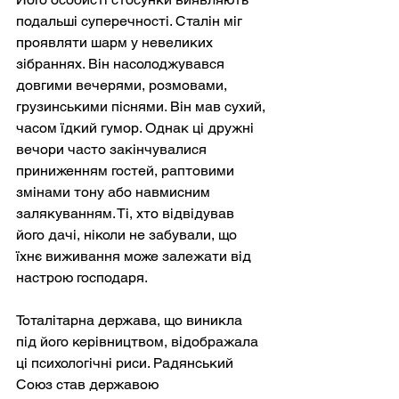
подальші суперечності. Сталін міг 
проявляти шарм у невеликих 
зібраннях. Він насолоджувався 
довгими вечерями, розмовами, 
грузинськими піснями. Він мав сухий, 
часом їдкий гумор. Однак ці дружні 
вечори часто закінчувалися 
приниженням гостей, раптовими 
змінами тону або навмисним 
залякуванням. Ті, хто відвідував 
його дачі, ніколи не забували, що 
їхнє виживання може залежати від 
настрою господаря.
Тоталітарна держава, що виникла 
під його керівництвом, відображала 
ці психологічні риси. Радянський 
Союз став державою 