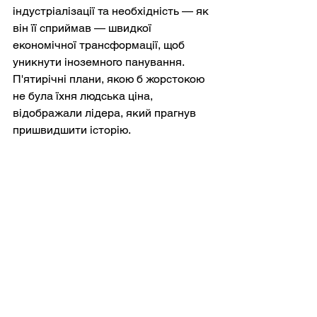
індустріалізації та необхідність — як 
він її сприймав — швидкої 
економічної трансформації, щоб 
уникнути іноземного панування. 
П'ятирічні плани, якою б жорстокою 
не була їхня людська ціна, 
відображали лідера, який прагнув 
пришвидшити історію.
Трагедія полягає у поєднанні 
стратегічної гостроти з моральною 
байдужістю. Сталін не виглядав 
одушевленим садизмом у 
театральному сенсі. Швидше 
людські страждання були 
підпорядковані державним цілям. 
Мільйони людей загинули через 
колективізацію, голод, трудові 
табори та страти, проте це 