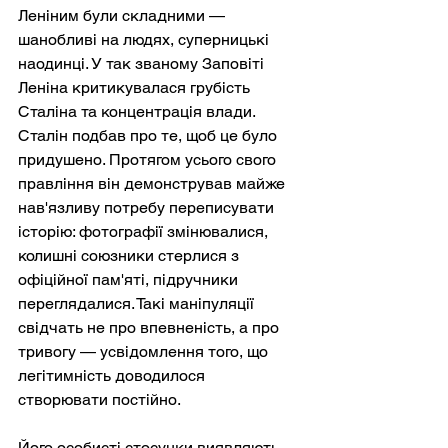
Леніним були складними — 
шанобливі на людях, суперницькі 
наодинці. У так званому Заповіті 
Леніна критикувалася грубість 
Сталіна та концентрація влади. 
Сталін подбав про те, щоб це було 
придушено. Протягом усього свого 
правління він демонстрував майже 
нав'язливу потребу переписувати 
історію: фотографії змінювалися, 
колишні союзники стерлися з 
офіційної пам'яті, підручники 
переглядалися. Такі маніпуляції 
свідчать не про впевненість, а про 
тривогу — усвідомлення того, що 
легітимність доводилося 
створювати постійно.
Його особисті стосунки виявляють 