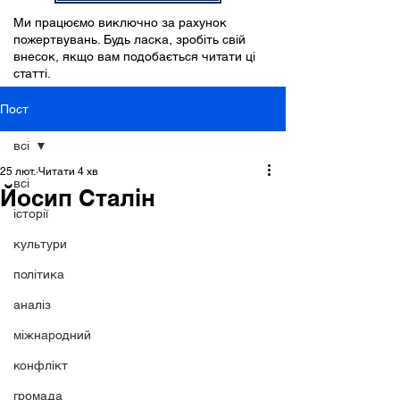
Ми працюємо виключно за рахунок
пожертвувань. Будь ласка, зробіть свій
внесок, якщо вам подобається читати ці
статті.
Пост
всі
25 лют.
Читати 4 хв
всі
Йосип Сталін
історії
культури
політика
аналіз
міжнародний
конфлікт
громада