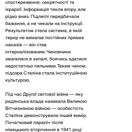
спостереження, секретності та 
ієрархії. Інформація текла вгору, але 
рідко вниз. Підлеглі передбачали 
бажання, а не чекали на інструкції. 
Результатом стала система, в якій 
терор не вимагав постійних прямих 
наказів — він став 
інтерналізованим. Чиновники 
змагалися в запалі, боячись здатися 
недостатньо пильними. Таким чином, 
підозра Сталіна стала інституційною 
культурою.
Під час Другої світової війни — яку 
радянська влада називала Великою 
Вітчизняною війною — особистість 
Сталіна демонструвала інший вимір. 
Початковий параліч після 
німецького вторгнення в 1941 році 