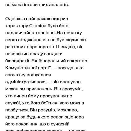
не мала історичних аналогів.
Однією з найвражаючих рис 
характеру Сталіна було його 
надзвичайне терпіння. На початку 
свого сходження він не був людиною 
раптових переворотів. Швидше, він 
накопичив владу завдяки 
бюрократії. Як Генеральний секретар 
Комуністичної партії — посада, яка 
спочатку вважалася 
адміністративною — він опанував 
механізм призначень. Він зрозумів, 
хто винен йому просування по 
службі, хто його боїться, кого можна 
позбутися. Він розумів, можливо, 
краще за будь-якого революціонера 
його покоління, що в сучасній 
державі паперова справа — це сила.