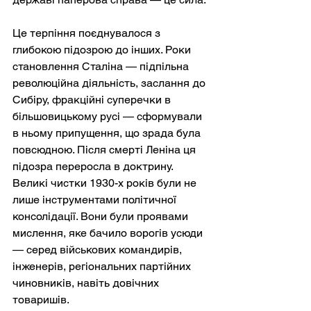
Це терпіння поєднувалося з 
глибокою підозрою до інших. Роки 
становлення Сталіна — підпільна 
революційна діяльність, заслання до 
Сибіру, фракційні суперечки в 
більшовицькому русі — сформували 
в ньому припущення, що зрада була 
повсюдною. Після смерті Леніна ця 
підозра переросла в доктрину. 
Великі чистки 1930-х років були не 
лише інструментами політичної 
консолідації. Вони були проявами 
мислення, яке бачило ворогів усюди 
— серед військових командирів, 
інженерів, регіональних партійних 
чиновників, навіть довічних 
товаришів.