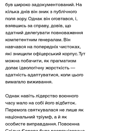
був широко задокументований. На 
кілька днів він зник з публічного 
поля зору. Однак він оговтався, і, 
взявшись за справу, довів, що 
здатний делегувати повноваження 
компетентним генералам. Він 
навчався на попередніх чистоках, 
які знищили офіцерський корпус. Тут 
можна побачити, як прагматизм 
долає ідеологічну жорсткість — 
здатність адаптуватися, коли цього 
вимагало виживання.
Однак навіть лідерство воєнного 
часу мало на собі його відбиток. 
Перемога святкувалася не лише як 
національний тріумф, а й як 
особисте виправдання. Повоєнна 
Східна Європа була реорганізована 