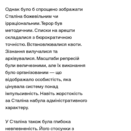
Однак було б спрощено зображати 
Сталіна божевільним чи 
ірраціональним. Терор був 
методичним. Списки на арешти 
складалися з бюрократичною 
точністю. Встановлювалися квоти. 
Зізнання вилучалися та 
архівувалися. Масштаби репресій 
були величезними, але їх виконання 
було організованим — що 
відображало особистість, яка 
цінувала систему понад 
імпульсивність. Навіть жорстокість 
за Сталіна набула адміністративного 
характеру.
У Сталіна також була глибока 
невпевненість. Його стосунки з 