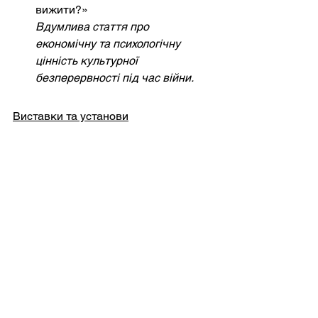
вижити?»
Вдумлива стаття про 
економічну та психологічну 
цінність культурної 
безперервності під час війни.
Виставки та установи
Український інститут у Лондоні
–
www.ukrainianinstitute.org.uk
Проводить виставки, лекції та 
покази фільмів, пов'язані з 
культурою України воєнного 
часу.
«Україна: Короткі оповідання»
– 
Галерея Саатчі, Лондон (2023)
Представлені роботи 
візуального мистецтва, письма 