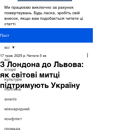
Ми працюємо виключно за рахунок
пожертвувань. Будь ласка, зробіть свій
внесок, якщо вам подобається читати ці
статті.
Пост
всі
17 трав. 2025 р.
Читати 5 хв
всі
З Лондона до Львова:
історії
як світові митці
культури
підтримують Україну
політика
аналіз
міжнародний
конфлікт
громада