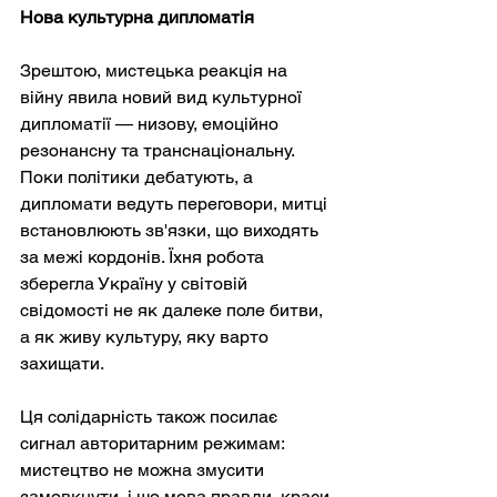
Нова культурна дипломатія
Зрештою, мистецька реакція на 
війну явила новий вид культурної 
дипломатії — низову, емоційно 
резонансну та транснаціональну. 
Поки політики дебатують, а 
дипломати ведуть переговори, митці 
встановлюють зв'язки, що виходять 
за межі кордонів. Їхня робота 
зберегла Україну у світовій 
свідомості не як далеке поле битви, 
а як живу культуру, яку варто 
захищати.
Ця солідарність також посилає 
сигнал авторитарним режимам: 
мистецтво не можна змусити 
замовкнути, і що мова правди, краси 