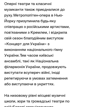
Оперні театри та класичні 
музиканти також приєдналися до 
руху. Метрополітен-опера в Нью-
Йорку призупинила будь-яку 
співпрацю з російськими артистами, 
пов'язаними з Кремлем, і відкрила 
свій сезон благодійним виступом 
«Концерт для України» з 
виконанням національного гімну 
України. Тим часом київські 
ансамблі, такі як Національна 
філармонія України, продовжують 
виступати всупереч війні, іноді 
репетируючи в умовах затемнення 
або виступаючи в укриттях.
На низовому рівні місцеві музичні 
школи, хори та громадські театри по 
всій Європі організовували 