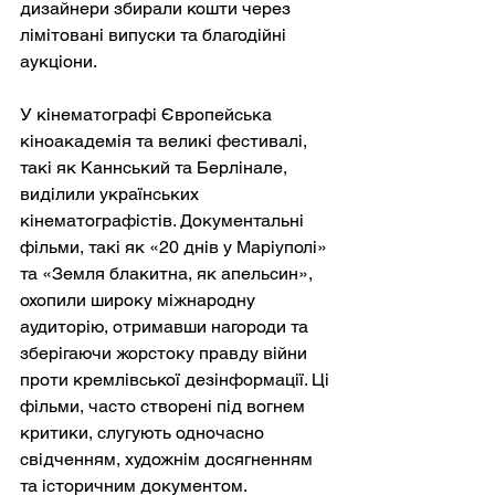
дизайнери збирали кошти через 
лімітовані випуски та благодійні 
аукціони.
У кінематографі Європейська 
кіноакадемія та великі фестивалі, 
такі як Каннський та Берлінале, 
виділили українських 
кінематографістів. Документальні 
фільми, такі як «20 днів у Маріуполі» 
та «Земля блакитна, як апельсин», 
охопили широку міжнародну 
аудиторію, отримавши нагороди та 
зберігаючи жорстоку правду війни 
проти кремлівської дезінформації. Ці 
фільми, часто створені під вогнем 
критики, слугують одночасно 
свідченням, художнім досягненням 
та історичним документом.