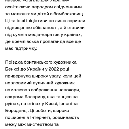
освітлюючи аеродром свідченнями 
та малюнками дітей з бомбосховищ. 
Ці та інші ініціативи не лише сприяли 
підвищенню обізнаності, а й ставили 
під сумнів медіа-наратив у країнах, 
де кремлівська пропаганда все ще 
має підтримку.
Поїздка британського художника 
Бенксі до України у 2022 році 
привернула широку увагу, коли цей 
невловимий вуличний художник 
намалював зображення непокори, 
зокрема балерину, яка танцює на 
руїнах, на стінах у Києві, Ірпені та 
Бородянці. Ці роботи, широко 
поширені в Інтернеті, розмивають 
межу між мистецтвом та 