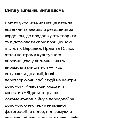
Митці у вигнанні, митці вдома
Багато українських митців втекли 
від війни та знайшли резиденції за 
кордоном, де продовжують творити 
та відстоювати свою позицію. Такі 
міста, як Варшава, Прага та Тбілісі, 
стали центрами культурного 
виробництва у вигнанні. Інші ж 
вирішили залишитися — іноді 
вступаючи до армії, іноді 
перетворюючи свої студії на центри 
допомоги. Київський художній 
колектив «Відкрита група» 
документував війну з передової за 
допомогою експериментальної 
фотографії та відео, підтримуючи 
культурний пульс навіть у часи жахів.