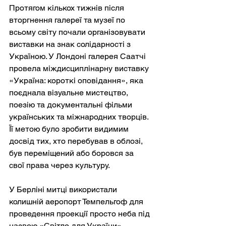
Протягом кількох тижнів після 
вторгнення галереї та музеї по 
всьому світу почали організовувати 
виставки на знак солідарності з 
Україною. У Лондоні галерея Саатчі 
провела міждисциплінарну виставку 
«Україна: короткі оповідання», яка 
поєднала візуальне мистецтво, 
поезію та документальні фільми 
українських та міжнародних творців. 
Її метою було зробити видимим 
досвід тих, хто перебував в облозі, 
був переміщений або боровся за 
свої права через культуру.
У Берліні митці використали 
колишній аеропорт Темпельгоф для 
проведення проекції просто неба під 
назвою «Світло для України», 