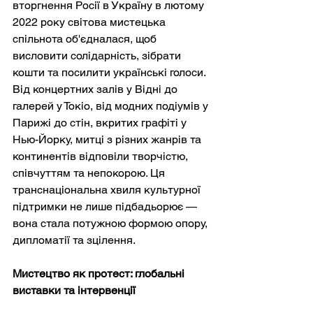
вторгнення Росії в Україну в лютому 
2022 року світова мистецька 
спільнота об'єдналася, щоб 
висловити солідарність, зібрати 
кошти та посилити українські голоси. 
Від концертних залів у Відні до 
галерей у Токіо, від модних подіумів у 
Парижі до стін, вкритих графіті у 
Нью-Йорку, митці з різних жанрів та 
континентів відповіли творчістю, 
співчуттям та непокорою. Ця 
транснаціональна хвиля культурної 
підтримки не лише підбадьорює — 
вона стала потужною формою опору, 
дипломатії та зцілення.
Мистецтво як протест: глобальні 
виставки та інтервенції