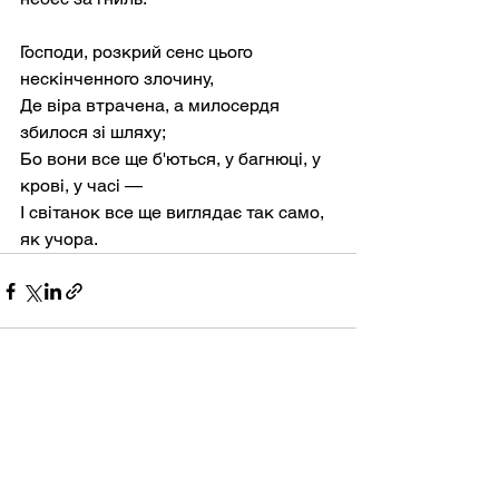
Господи, розкрий сенс цього 
нескінченного злочину,
Де віра втрачена, а милосердя 
збилося зі шляху;
Бо вони все ще б'ються, у багнюці, у 
крові, у часі —
І світанок все ще виглядає так само, 
як учора.
Дивитися всі
Останні пости