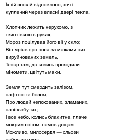
Їхній спокій відновлено, хоч і 
куплений через власні двері пекла.
Хлопчик лежить нерухомо, з 
гвинтівкою в руках,
Мороз поцілував його вії у скло;
Він мріяв про поля за межами цих 
вируйнованих земель,
Тепер там, де колись проходили 
міномети, цвітуть маки.
Земля тут смердить залізом, 
нафтою та болем,
Про людей непохованих, зламаних, 
напівзабутих;
І все небо, колись блакитне, плаче 
мокрим снігом, немов дощем —
Можливо, милосердя — сльози 
небес за гниль.