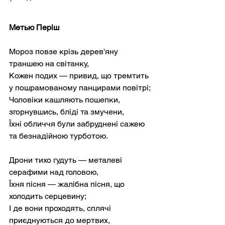
Метью Періш
Мороз повзе крізь дерев'яну 
траншею на світанку,
Кожен подих — привид, що тремтить 
у пошрамованому панцирами повітрі;
Чоловіки кашляють пошепки, 
згорнувшись, бліді та змучени,
Їхні обличчя були забруднені сажею 
та безнадійною турботою.
Дрони тихо гудуть — металеві 
серафими над головою,
Їхня пісня — жалібна пісня, що 
холодить серцевину;
І де вони проходять, сплячі 
приєднуються до мертвих,