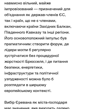
навмисно вільний, майже 
імпровізований — призначений для 
об'єднання як держав-членів ЄС, 
так і країн, що не є членами, 
включаючи країни Західних Балкан, 
Південного Кавказу та інші регіони. 
Його основоположний імпульс був 
прагматичним: створити форум, де 
лідери могли б регулярно 
зустрічатися без процедурної 
жорсткості Брюсселя, і де питання 
безпеки, енергетики, 
інфраструктури та політичної 
узгодженості можна було б 
розглядати в ширшому 
європейському контексті.
Вибір Єревана як міста-господаря 
має значення, яке виходить далеко 