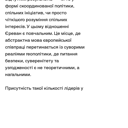
формі скоординованої політики, 
спільних ініціатив, чи просто 
чіткішого розуміння спільних 
інтересів. У цьому відношенні 
Єреван є повчальним. Це місце, де 
абстрактна мова європейської 
співпраці перетинається із суворими 
реаліями геополітики, де питання 
безпеки, суверенітету та 
узгодженості є не теоретичними, а 
нагальними.
Присутність такої кількості лідерів у 
Вірменії також є сигналом для 
зовнішніх гравців. Для Росії це 
сигналізує про те, що Європа готова 
глибше взаємодіяти з регіонами, які 
раніше вважалися сферою впливу 