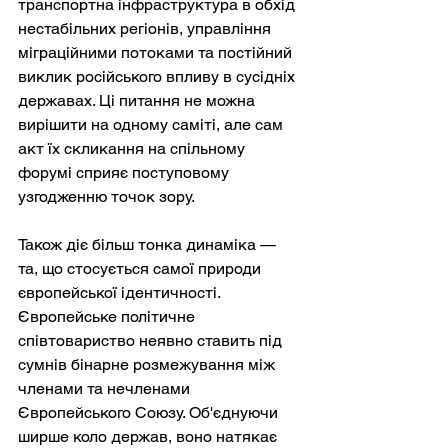
транспортна інфраструктура в обхід 
нестабільних регіонів, управління 
міграційними потоками та постійний 
виклик російського впливу в сусідніх 
державах. Ці питання не можна 
вирішити на одному саміті, але сам 
акт їх скликання на спільному 
форумі сприяє поступовому 
узгодженню точок зору.
Також діє більш тонка динаміка — 
та, що стосується самої природи 
європейської ідентичності. 
Європейське політичне 
співтовариство неявно ставить під 
сумнів бінарне розмежування між 
членами та нечленами 
Європейського Союзу. Об'єднуючи 
ширше коло держав, воно натякає 