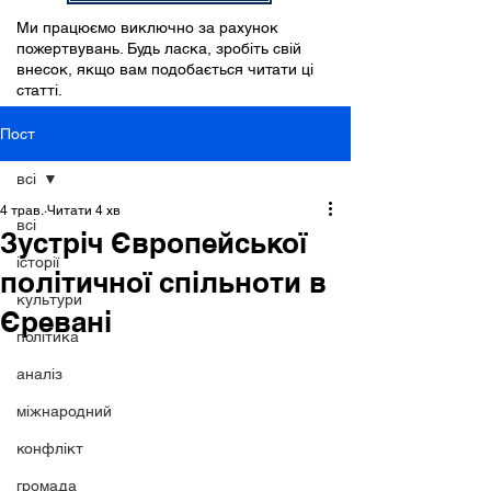
Ми працюємо виключно за рахунок
пожертвувань. Будь ласка, зробіть свій
внесок, якщо вам подобається читати ці
статті.
Пост
всі
4 трав.
Читати 4 хв
всі
Зустріч Європейської
історії
політичної спільноти в
культури
Єревані
політика
аналіз
міжнародний
конфлікт
громада