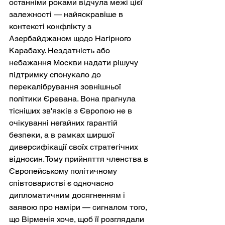
останніми роками відчула межі цієї 
залежності — найяскравіше в 
контексті конфлікту з 
Азербайджаном щодо Нагірного 
Карабаху. Нездатність або 
небажання Москви надати рішучу 
підтримку спонукало до 
перекалібрування зовнішньої 
політики Єревана. Вона прагнула 
тісніших зв'язків з Європою не в 
очікуванні негайних гарантій 
безпеки, а в рамках ширшої 
диверсифікації своїх стратегічних 
відносин. Тому прийняття членства в 
Європейському політичному 
співтоваристві є одночасно 
дипломатичним досягненням і 
заявою про наміри — сигналом того, 
що Вірменія хоче, щоб її розглядали 