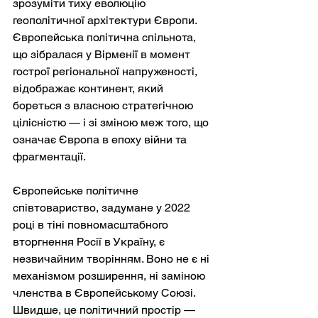
зрозуміти тиху еволюцію 
геополітичної архітектури Європи. 
Європейська політична спільнота, 
що зібралася у Вірменії в момент 
гострої регіональної напруженості, 
відображає континент, який 
бореться з власною стратегічною 
цілісністю — і зі зміною меж того, що 
означає Європа в епоху війни та 
фрагментації.
Європейське політичне 
співтовариство, задумане у 2022 
році в тіні повномасштабного 
вторгнення Росії в Україну, є 
незвичайним творінням. Воно не є ні 
механізмом розширення, ні заміною 
членства в Європейському Союзі. 
Швидше, це політичний простір — 