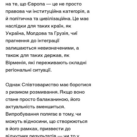
на те, що Європа — це не просто 
правова чи інституційна категорія, а 
й політична та цивілізаційна. Це має 
наслідки для таких країн, як 
Україна, Молдова та Грузія, чиї 
прагнення до інтеграції 
залишаються невизначеними, а 
також для таких держав, як 
Вірменія, які переживають складні 
регіональні ситуації.
Однак Співтовариство має боротися 
з ризиком розмивання. Якщо воно 
стане просто балаканиною, його 
актуальність зменшиться. 
Випробування полягає в тому, чи 
можуть відносини, що створюються 
в його рамках, призвести до 
відчутних результатів — чи то у 