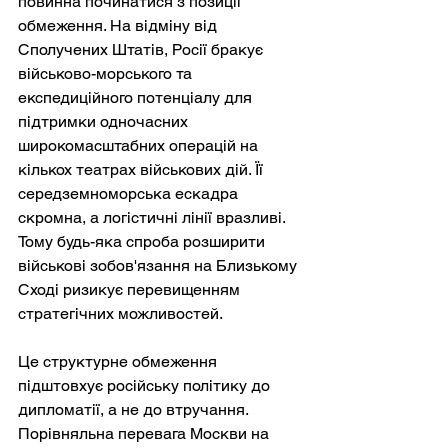
повинна починатися з позиції 
обмеження. На відміну від 
Сполучених Штатів, Росії бракує 
військово-морського та 
експедиційного потенціалу для 
підтримки одночасних 
широкомасштабних операцій на 
кількох театрах військових дій. Її 
середземноморська ескадра 
скромна, а логістичні лінії вразливі. 
Тому будь-яка спроба розширити 
військові зобов'язання на Близькому 
Сході ризикує перевищенням 
стратегічних можливостей.
Це структурне обмеження 
підштовхує російську політику до 
дипломатії, а не до втручання. 
Порівняльна перевага Москви на 