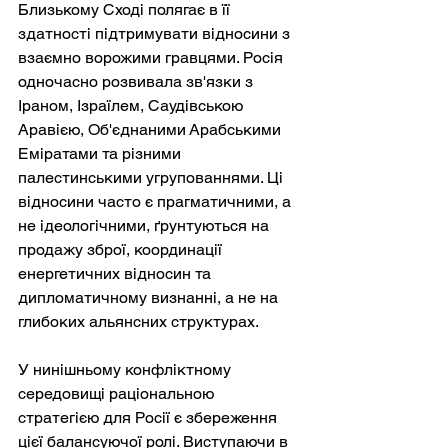
Близькому Сході полягає в її 
здатності підтримувати відносини з 
взаємно ворожими гравцями. Росія 
одночасно розвивала зв'язки з 
Іраном, Ізраїлем, Саудівською 
Аравією, Об'єднаними Арабськими 
Еміратами та різними 
палестинськими угрупованнями. Ці 
відносини часто є прагматичними, а 
не ідеологічними, ґрунтуються на 
продажу зброї, координації 
енергетичних відносин та 
дипломатичному визнанні, а не на 
глибоких альянсних структурах.
У нинішньому конфліктному 
середовищі раціональною 
стратегією для Росії є збереження 
цієї балансуючої ролі. Виступаючи в 