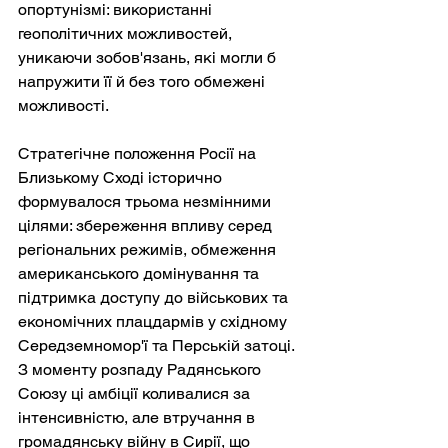
опортунізмі: використанні 
геополітичних можливостей, 
уникаючи зобов'язань, які могли б 
напружити її й без того обмежені 
можливості.
Стратегічне положення Росії на 
Близькому Сході історично 
формувалося трьома незмінними 
цілями: збереження впливу серед 
регіональних режимів, обмеження 
американського домінування та 
підтримка доступу до військових та 
економічних плацдармів у східному 
Середземномор'ї та Перській затоці. 
З моменту розпаду Радянського 
Союзу ці амбіції коливалися за 
інтенсивністю, але втручання в 
громадянську війну в Сирії, що 