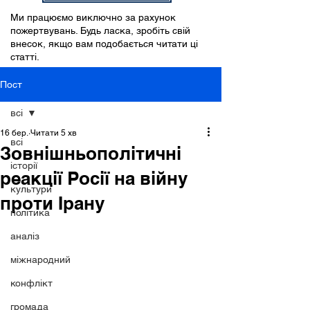
Ми працюємо виключно за рахунок
пожертвувань. Будь ласка, зробіть свій
внесок, якщо вам подобається читати ці
статті.
Пост
всі
16 бер.
Читати 5 хв
всі
Зовнішньополітичні
історії
реакції Росії на війну
культури
проти Ірану
політика
аналіз
міжнародний
конфлікт
громада