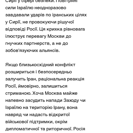
Сирії у сфері безпеки. Повітряні 
сили Ізраїлю неодноразово 
завдавали ударів по іранських цілях 
у Сирії, не провокуючи рішучої 
відповіді Росії. Ця крихка рівновага 
ілюструє перевагу Москви до 
гнучких партнерств, а не до 
зобов'язуючих альянсів.
Якщо близькосхідний конфлікт 
розшириться і безпосередньо 
залучить Іран, раціональна реакція 
Росії, ймовірно, залишиться 
стриманою. Хоча Москва майже 
напевно засудить напади Заходу чи 
Ізраїлю на територію Ірану, вона 
навряд чи надасть відкритої 
військової підтримки, окрім 
дипломатичної та риторичної. Росія 