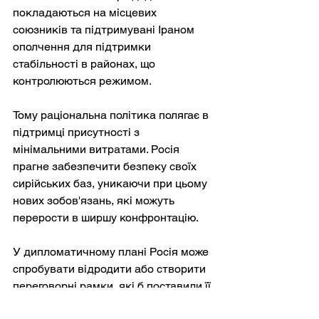
покладаються на місцевих 
союзників та підтримувані Іраном 
ополчення для підтримки 
стабільності в районах, що 
контролюються режимом.
Тому раціональна політика полягає в 
підтримці присутності з 
мінімальними витратами. Росія 
прагне забезпечити безпеку своїх 
сирійських баз, уникаючи при цьому 
нових зобов'язань, які можуть 
перерости в ширшу конфронтацію.
У дипломатичному плані Росія може 
спробувати відродити або створити 
переговорні рамки, які б поставили її 
поруч з іншими великими 