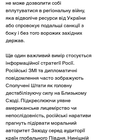
не може дозволити собі 
вплутуватися в регіональну війну, 
яка відволіче ресурси від України 
або спровокує подальші санкції з 
боку і без того ворожих західних 
держав.
Ще один важливий вимір стосується 
інформаційної стратегії Росії. 
Російські ЗМІ та дипломатичні 
повідомлення часто зображують 
Сполучені Штати як головну 
дестабілізуючу силу на Близькому 
Сході. Підкреслюючи уявне 
американське лицемірство чи 
непослідовність, російські наративи 
прагнуть підірвати моральний 
авторитет Заходу серед аудиторії 
країн глобального Півдня. Нинішній 