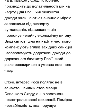
на Близькому Сході історично 
призводить до волатильності цін на 
нафту. Для Росії, чиї бюджетні 
доходи залишаються значною мірою 
залежними від експорту 
вуглеводнів, підвищення цін 
пропонує негайну економічну вигоду. 
Вищі світові ціни на нафту частково 
компенсують вплив західних санкцій 
і забезпечують додаткові доходи до 
державного бюджету Росії, який 
різко розширився в умовах воєнного 
часу.
Отже, інтерес Росії полягає не в 
занадто швидкій стабілізації 
Близького Сходу, ані в заохоченні 
неконтрольованої ескалації. Помірна 
нестабільність, яка порушує 