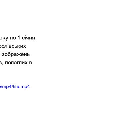
ку по 1 січня 
ролівських 
х зображень 
, полеглих в 
/mp4/file.mp4