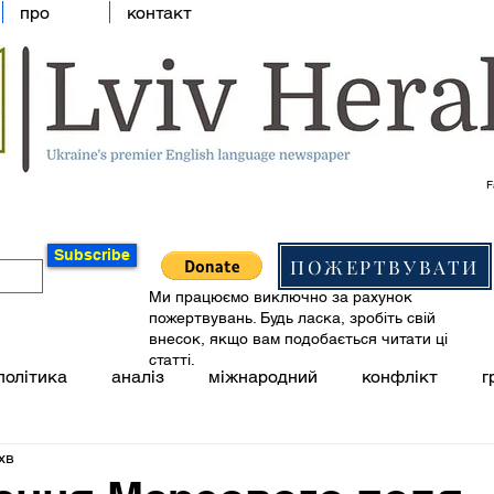
про
контакт
F
Subscribe
ПОЖЕРТВУВАТИ
Ми працюємо виключно за рахунок
пожертвувань. Будь ласка, зробіть свій
внесок, якщо вам подобається читати ці
статті.
політика
аналіз
міжнародний
конфлікт
г
хв