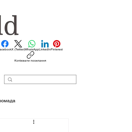
acebook
X (Twitter)
WhatsApp
LinkedIn
Pinterest
Копіювати посилання
ромада