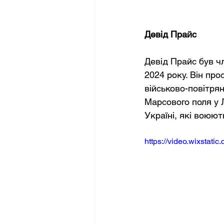
Девід Прайс
Девід Прайс був ч
2024 року. Він про
військово-повітрян
Марсового поля у Л
Україні, які воюют
https://video.wixsta