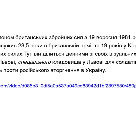
леном британських збройних сил з 19 вересня 1981 ро
служив 23,5 роки в британській армії та 19 років у Ко
их силах. Тут він ділиться деякими зі своїх візуальни
ьвові, 
спеціального
 кладовища у Львові для солдатів
ь проти російського вторгнення в Україну.
tic.com/video/d085b3_0df5a0a537a049cd83942d1bf2897580/480p