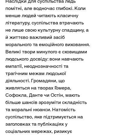
Наслідки для суспільства ледь 
помітні, але водночас глибокі. Коли 
менше людей читають класичну 
літературу, суспільства втрачають 
не лише свою культурну спадщину, а 
й життєво важливий засіб 
морального та емоційного виховання. 
Великі твори минулого є сховищами 
людського досвіду: вони навчають 
емпатії, неоднозначності та 
трагічним межам людської 
діяльності. Громадяни, що 
живляться на творах Гомера, 
Софокла, Данте чи Остін, мають 
більше шансів зрозуміти складність 
та моральні нюанси. Натомість 
суспільство, яке підтримується на 
заголовках та публікаціях у 
соціальних мережах, ризикує 