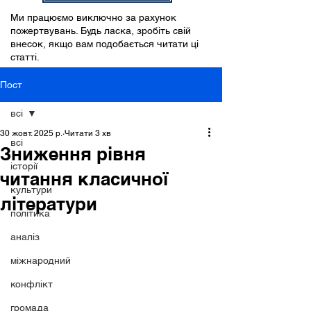
Ми працюємо виключно за рахунок
пожертвувань. Будь ласка, зробіть свій
внесок, якщо вам подобається читати ці
статті.
Пост
всі
30 жовт. 2025 р.
Читати 3 хв
всі
Зниження рівня
історії
читання класичної
культури
літератури
політика
аналіз
міжнародний
конфлікт
громада