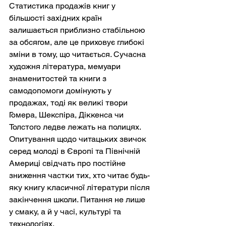
Статистика продажів книг у 
більшості західних країн 
залишається приблизно стабільною 
за обсягом, але це приховує глибокі 
зміни в тому, що читається. Сучасна 
художня література, мемуари 
знаменитостей та книги з 
самодопомоги домінують у 
продажах, тоді як великі твори 
Гомера, Шекспіра, Діккенса чи 
Толстого ледве лежать на полицях. 
Опитування щодо читацьких звичок 
серед молоді в Європі та Північній 
Америці свідчать про постійне 
зниження частки тих, хто читає будь-
яку книгу класичної літератури після 
закінчення школи. Питання не лише 
у смаку, а й у часі, культурі та 
технологіях.