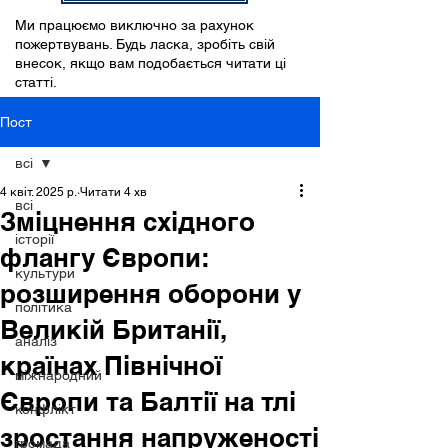
Ми працюємо виключно за рахунок
пожертвувань. Будь ласка, зробіть свій
внесок, якщо вам подобається читати ці
статті.
Пост
всі
4 квіт. 2025 р.
Читати 4 хв
всі
Зміцнення східного
історії
флангу Європи:
культури
розширення оборони у
політика
Великій Британії,
аналіз
країнах Північної
міжнародний
Європи та Балтії на тлі
конфлікт
зростання напруженості
громада