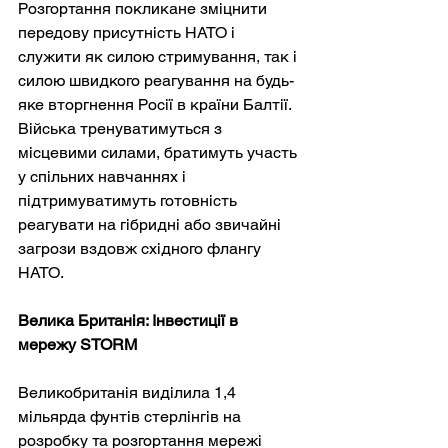
Розгортання покликане зміцнити 
передову присутність НАТО і 
служити як силою стримування, так і 
силою швидкого реагування на будь-
яке вторгнення Росії в країни Балтії. 
Війська тренуватимуться з 
місцевими силами, братимуть участь 
у спільних навчаннях і 
підтримуватимуть готовність 
реагувати на гібридні або звичайні 
загрози вздовж східного флангу 
НАТО.
Велика Британія: Інвестиції в 
мережу STORM
Великобританія виділила 1,4 
мільярда фунтів стерлінгів на 
розробку та розгортання мережі 