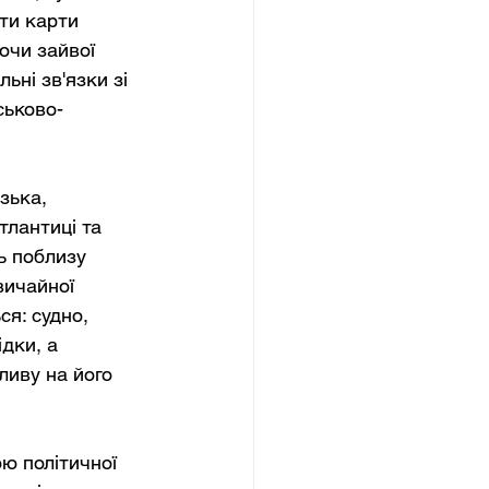
ти карти 
ючи зайвої 
ні зв'язки зі 
ськово-
зька, 
тлантиці та 
ь поблизу 
вичайної 
ся: судно, 
дки, а 
ливу на його 
ю політичної 