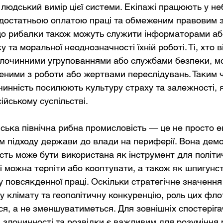
 людський вимір цієї системи. Екіпажі працюють у н
едостатньою оплатою праці та обмеженим правовим з
що рибалки також можуть служити інформаторами або
у та моральної неоднозначності їхній роботі. Ті, хто 
злочинними угрупованнями або службами безпеки, м
ними з роботи або жертвами переслідувань. Таким ч
чинність посилюють культуру страху та залежності, 
ійському суспільстві.
йська північна рибна промисловість — це не просто е
см підходу держави до влади на периферії. Вона демо
сть може бути використана як інструмент для політич
і можна терпіти або кооптувати, а також як шпигунс
у повсякденної праці. Оскільки стратегічне значення
у клімату та геополітичну конкуренцію, роль цих флот
, а не зменшуватиметься. Для зовнішніх спостерігач
, злочинності та розвідки є важливим для розуміння 