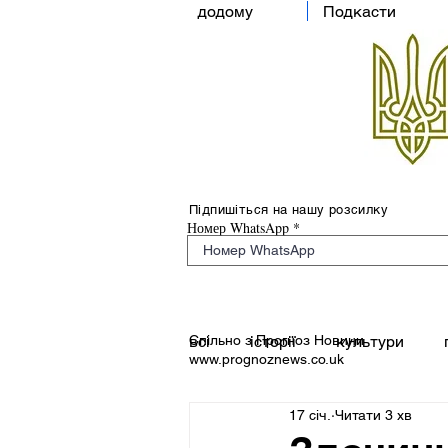
додому
Подкасти
Підпишіться на нашу розсилку
Номер WhatsApp
Спільно з Прогноз Новини
всі
історії
культури
www.prognoznews.co.uk
17 січ.
Читати 3 хв