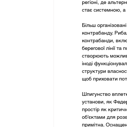
регіоні, де альтер
стає системною, а
Більш організован
контрабанду. Риба
контрабанди, вклю
берегової лінії та
створюють можливос
іноді функціонува
структури власност
щоб приховати пот
Шпигунство вплете
установи, як Феде
простір як критич
об'єктами для розв
примітна. Оснащен