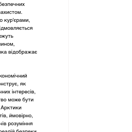
ебезпечних 
ахистом. 
 кур'єрами, 
відмовляється 
ожуть 
ином, 
яка відображає 
кономічний 
нструє, як 
них інтересів, 
тво може бути 
 Арктики 
ів, ймовірно, 
ів розуміння 
реалій безпеки 