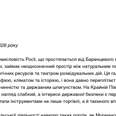
026 року
мисловість Росії, що простягається від Баренцевого 
и, займає неоднозначний простір між натуральним г
ічних ресурсів та театром розвідувальних дій. Ця га
ією, кліматом та історією, і вона давно переплітаєт
чинністю та державним шпигунством. На Крайній Півн
, нагляд слабкий, а інтереси державної безпеки є пе
тали інструментами не лише торгівлі, а й таємного вп
ьської діяльності навколо таких портів, як Мурманс