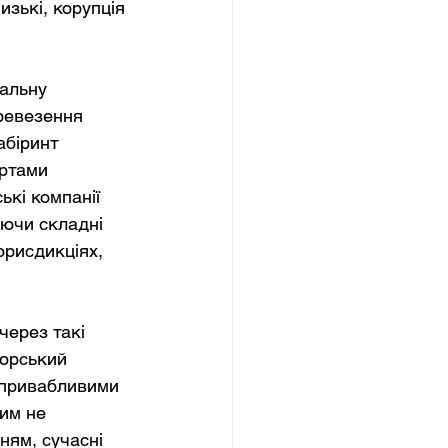
зькі, корупція 
альну 
ревезення 
абіринт 
ортами 
кі компанії 
ючи складні 
юрисдикціях, 
через такі 
орський 
 привабливими 
им не 
ням, сучасні 