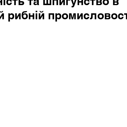
ість та шпигунство в
ій рибній промисловост