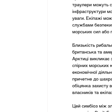
траулери можуть с
інфраструктури мо
уваги. Екіпажі мож
службами безпеки,
морських сил або 
Близькість рибаль
британська та амер
Арктиці викликає 
спірних морських 
економічної діяльно
причетне до шахра
обіцянка захисту 
власників та екіпа
Цей симбіоз між з