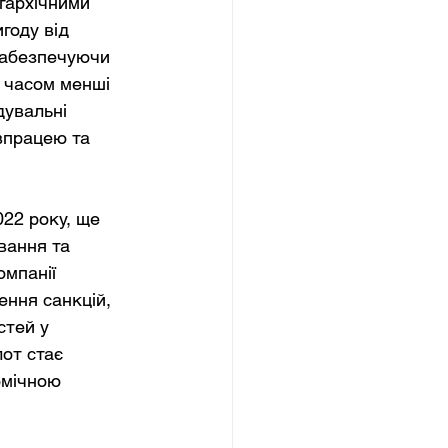
гархічними 
году від 
 забезпечуючи 
м часом менші 
дувальні 
впрацею та 
022 року, ще 
вання та 
омпанії 
ння санкцій, 
тей у 
от стає 
омічною 