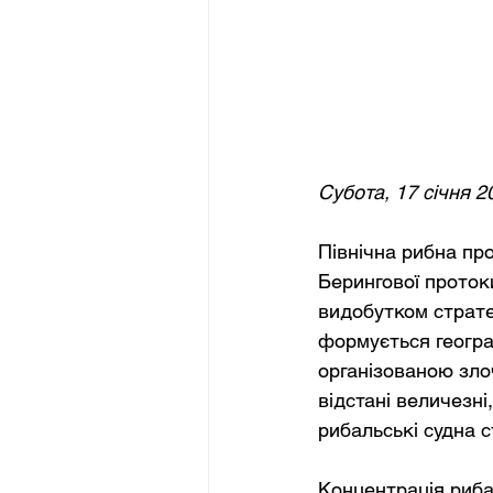
Субота, 17 січня 2
Північна рибна про
Берингової проток
видобутком стратег
формується географ
організованою зло
відстані величезні
рибальські судна с
Концентрація рибал