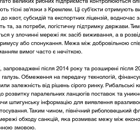
Багато великих рибних підприємств контролюються олі
ють тісні зв'язки з Кремлем. Ці суб'єкти отримують ви
 до квот, субсидій та експортних ліцензій, водночас
ть та, за потреби, логістичну підтримку держави. Ти
ся у злочинні мережі як засіб виживання, а в розві
римусу або спонукання. Межа між добровільною спі
анням вимог часто є нечіткою.
, запроваджені після 2014 року та розширені після 2
 галузь. Обмеження на передачу технологій, фінансу
ли залежність від рішень сірого ринку. Рибальські к
о розвитку паралельних ланцюгів поставок та уникне
ючи шпигунську інформацію для виявлення вразливос
осування. Таким чином, північний риболовецький фл
ережі обходу санкцій, яка розмиває межу між екон
инною змовою.