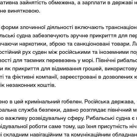
нативна зайнятість обмежена, а зарплати в державі ни
 не винятковою.
і форми злочинної діяльності включають транснаціон
льські судна забезпечують зручне прикриття для пе
чаючи наркотики, зброю та санкціоновані товари. Л
 постійний рух суден між російськими та іноземними п
ті для таємних перевезень у морі. Північні рибальсь
ли як прикриття для відмивання грошей, використову
і та фіктивні компанії, зареєстровані в дозволених 
ік незаконних коштів.
но в цей кримінальний гобелен. Російська держава, 
ральна служба безпеки, давно розглядає північний м
но важливу розвідувальну сферу. Рибальські судна є
ідувальної роботи саме тому, що їхня присутність ніч
і складним навігаційним та комунікаційним обладнан