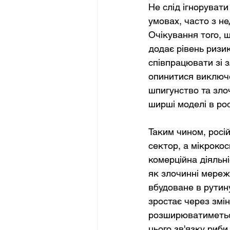
Не слід ігнорувати
умовах, часто з н
Очікування того, 
додає рівень ризик
співпрацювати зі 
опинитися виключе
шпигунство та зло
ширші моделі в рос
Таким чином, росі
сектор, а мікроко
комерційна діяльні
як злочинні мереж
вбудоване в рутин
зростає через змін
розширюватиметься
цього зв'язку риби