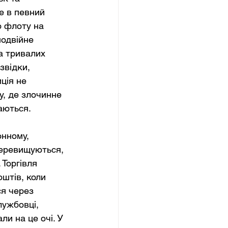
е в певний 
о флоту на 
подвійне 
а тривалих 
звідки, 
ція не 
, де злочинне 
аються.
онному, 
перевищуються, 
Торгівля 
штів, коли 
я через 
лужбовці, 
и на це очі. У 