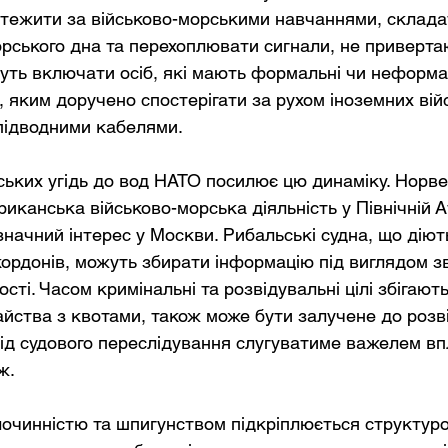
тежити за військово-морськими навчаннями, склада
рського дна та перехоплювати сигнали, не приверта
уть включати осіб, які мають формальні чи неформаль
 яким доручено спостерігати за рухом іноземних вій
підводними кабелями.
ських угідь до вод НАТО посилює цю динаміку. Норве
иканська військово-морська діяльність у Північній А
значний інтерес у Москви. Рибальські судна, що діют
кордонів, можуть збирати інформацію під виглядом з
сті. Часом кримінальні та розвідувальні цілі збігають
йства з квотами, також може бути залучене до розві
від судового переслідування слугуватиме важелем вп
ж.
лочинністю та шпигунством підкріплюється структуро