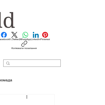
acebook
X (Twitter)
WhatsApp
LinkedIn
Pinterest
Копіювати посилання
ромада