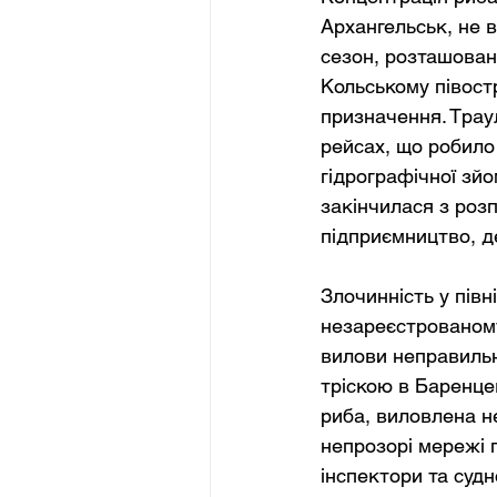
Архангельськ, не в
сезон, розташовані
Кольському півостр
призначення. Трау
рейсах, що робило
гідрографічної зй
закінчилася з роз
підприємництво, д
Злочинність у півн
незареєстрованому
вилови неправильн
тріскою в Баренце
риба, виловлена н
непрозорі мережі п
інспектори та судн