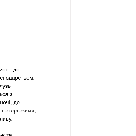
моря до 
осподарством, 
лузь 
ься з 
очі, де 
ршочерговими, 
ливу.
ьк та 