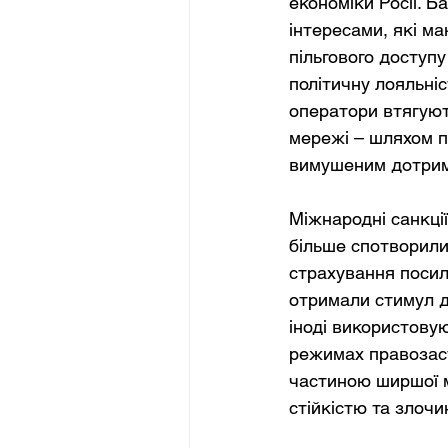
економіки Росії. 
інтересами, які ма
пільгового доступу
політичну лояльніс
оператори втягують
мережі – шляхом п
вимушеним дотрим
Міжнародні санкції
більше спотворили
страхування посили
отримали стимул д
іноді використову
режимах правозаст
частиною ширшої м
стійкістю та злоч