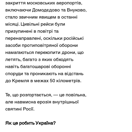
закриття московських аеропортів, 
включаючи Домодєдово та Внуково, 
стало звичним явищем в останні 
місяці. Цивільні рейси були 
призупинені в повітрі та 
перенаправлені, оскільки російські 
засоби протиповітряної оборони 
намагаються перехопити дрони, що 
летять, багато з яких обходять 
навіть багатошарові оборонні 
споруди та проникають на відстань 
до Кремля в межах 50 кілометрів.
Те, що розгортається, — це повільна, 
але навмисна ерозія внутрішньої 
святині Росії.
Як це робить Україна?