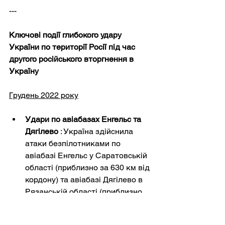
---
Ключові події глибокого удару 
України по території Росії під час 
другого російського вторгнення в 
Україну
Грудень 2022 року
Удари по авіабазах Енгельс та 
Дягілево
: Україна здійснила 
атаки безпілотниками по 
авіабазі Енгельс у Саратовській 
області (приблизно за 630 км від 
кордону) та авіабазі Дягілево в 
Рязанській області (приблизно 
за 470 км), що стало її першими 
значними ударами глибоко в 