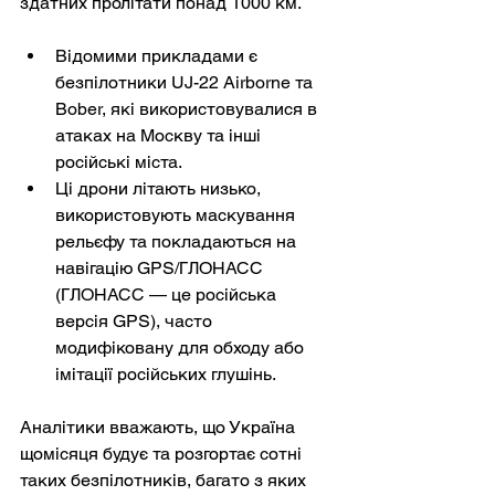
здатних пролітати понад 1000 км.
Відомими прикладами є 
безпілотники UJ-22 Airborne та 
Bober, які використовувалися в 
атаках на Москву та інші 
російські міста.
Ці дрони літають низько, 
використовують маскування 
рельєфу та покладаються на 
навігацію GPS/ГЛОНАСС 
(ГЛОНАСС — це російська 
версія GPS), часто 
модифіковану для обходу або 
імітації російських глушінь.
Аналітики вважають, що Україна 
щомісяця будує та розгортає сотні 
таких безпілотників, багато з яких 