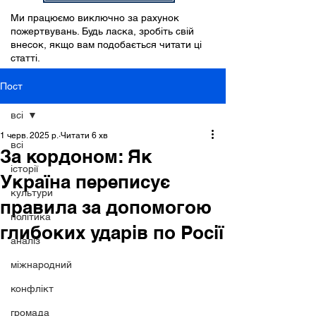
Ми працюємо виключно за рахунок
пожертвувань. Будь ласка, зробіть свій
внесок, якщо вам подобається читати ці
статті.
Пост
всі
1 черв. 2025 р.
Читати 6 хв
всі
За кордоном: Як
історії
Україна переписує
культури
правила за допомогою
політика
глибоких ударів по Росії
аналіз
міжнародний
конфлікт
громада