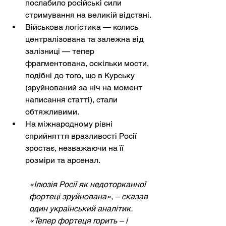
послабило російські сили 
стримування на великій відстані.
Військова логістика — колись 
централізована та залежна від 
залізниці — тепер 
фрагментована, оскільки мости, 
подібні до того, що в Курську 
(зруйнований за ніч на момент 
написання статті), стали 
обтяжливими.
На міжнародному рівні 
сприйняття вразливості Росії 
зростає, незважаючи на її 
розміри та арсенал.
«Ілюзія Росії як недоторканної 
фортеці зруйнована», – сказав 
один український аналітик. 
«Тепер фортеця горить – і 