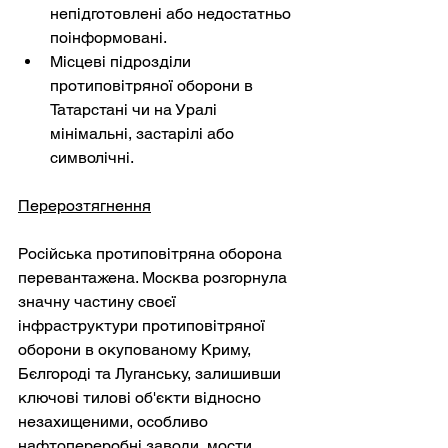
непідготовлені або недостатньо 
поінформовані.
Місцеві підрозділи 
протиповітряної оборони в 
Татарстані чи на Уралі 
мінімальні, застарілі або 
символічні.
Перерозтягнення
Російська протиповітряна оборона 
перевантажена. Москва розгорнула 
значну частину своєї 
інфраструктури протиповітряної 
оборони в окупованому Криму, 
Бєлгороді та Луганську, залишивши 
ключові тилові об'єкти відносно 
незахищеними, особливо 
нафтопереробні заводи, мости, 