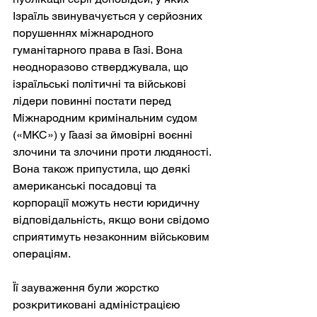
Ізраїль звинувачується у серйозних 
порушеннях міжнародного 
гуманітарного права в Газі. Вона 
неодноразово стверджувала, що 
ізраїльські політичні та військові 
лідери повинні постати перед 
Міжнародним кримінальним судом 
(«МКС») у Гаазі за ймовірні воєнні 
злочини та злочини проти людяності. 
Вона також припустила, що деякі 
американські посадовці та 
корпорації можуть нести юридичну 
відповідальність, якщо вони свідомо 
сприятимуть незаконним військовим 
операціям.
Її зауваження були жорстко 
розкритиковані адміністрацією 