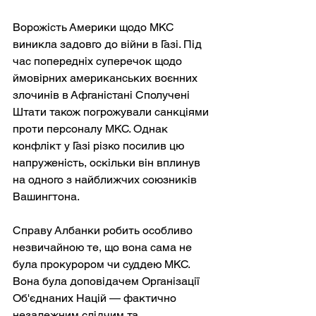
Ворожість Америки щодо МКС 
виникла задовго до війни в Газі. Під 
час попередніх суперечок щодо 
ймовірних американських воєнних 
злочинів в Афганістані Сполучені 
Штати також погрожували санкціями 
проти персоналу МКС. Однак 
конфлікт у Газі різко посилив цю 
напруженість, оскільки він вплинув 
на одного з найближчих союзників 
Вашингтона.
Справу Албанки робить особливо 
незвичайною те, що вона сама не 
була прокурором чи суддею МКС. 
Вона була доповідачем Організації 
Об'єднаних Націй — фактично 
незалежним слідчим та 