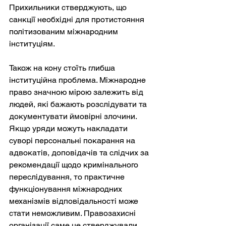
Прихильники стверджують, що 
санкції необхідні для протистояння 
політизованим міжнародним 
інституціям.
Також на кону стоїть глибша 
інституційна проблема. Міжнародне 
право значною мірою залежить від 
людей, які бажають розслідувати та 
документувати ймовірні злочини. 
Якщо уряди можуть накладати 
суворі персональні покарання на 
адвокатів, доповідачів та слідчих за 
рекомендації щодо кримінального 
переслідування, то практичне 
функціонування міжнародних 
механізмів відповідальності може 
стати неможливим. Правозахисні 
організації саме це стверджували, 