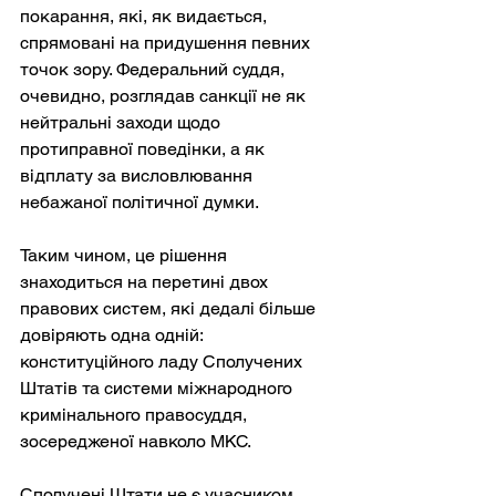
покарання, які, як видається, 
спрямовані на придушення певних 
точок зору. Федеральний суддя, 
очевидно, розглядав санкції не як 
нейтральні заходи щодо 
протиправної поведінки, а як 
відплату за висловлювання 
небажаної політичної думки.
Таким чином, це рішення 
знаходиться на перетині двох 
правових систем, які дедалі більше 
довіряють одна одній: 
конституційного ладу Сполучених 
Штатів та системи міжнародного 
кримінального правосуддя, 
зосередженої навколо МКС.
Сполучені Штати не є учасником 