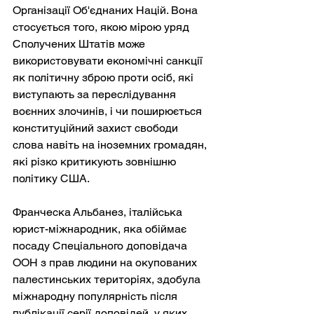
Організації Об'єднаних Націй. Вона 
стосується того, якою мірою уряд 
Сполучених Штатів може 
використовувати економічні санкції 
як політичну зброю проти осіб, які 
виступають за переслідування 
воєнних злочинів, і чи поширюється 
конституційний захист свободи 
слова навіть на іноземних громадян, 
які різко критикують зовнішню 
політику США.
Франческа Альбанез, італійська 
юрист-міжнародник, яка обіймає 
посаду Спеціального доповідача 
ООН з прав людини на окупованих 
палестинських територіях, здобула 
міжнародну популярність після 
публікації серії доповідей, у яких 