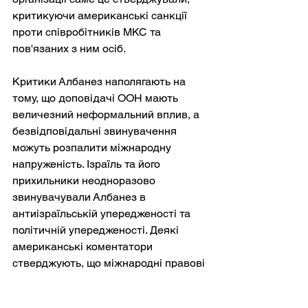
критикуючи американські санкції 
проти співробітників МКС та 
пов'язаних з ним осіб.
Критики Албанез наполягають на 
тому, що доповідачі ООН мають 
величезний неформальний вплив, а 
безвідповідальні звинувачення 
можуть розпалити міжнародну 
напруженість. Ізраїль та його 
прихильники неодноразово 
звинувачували Албанез в 
антиізраїльській упередженості та 
політичній упередженості. Деякі 
американські коментатори 
стверджують, що міжнародні правові 
механізми вибірково 
використовуються як зброя проти 