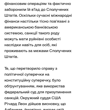
фінансовим операціям та фактично 
заборонили їй в'їзд до Сполучених 
Штатів. Оскільки сучасні міжнародні 
фінанси настільки тісно пов'язані з 
американською банківською 
системою, санкції такого роду 
можуть мати руйнівні особисті 
наслідки навіть для осіб, які 
проживають за межами Сполучених 
Штатів.
Те, що перетворило справу з 
політичної суперечки на 
конституційну суперечку, було 
обґрунтуванням, яке використав 
федеральний суд для призупинення 
санкцій. Окружний суддя США 
Річард Леон дійшов висновку, що 
Албанезе, ймовірно, виграє свій 