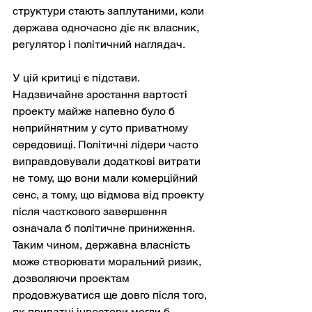
структури стають заплутаними, коли 
держава одночасно діє як власник, 
регулятор і політичний наглядач.
У цій критиці є підстави. 
Надзвичайне зростання вартості 
проекту майже напевно було б 
неприйнятним у суто приватному 
середовищі. Політичні лідери часто 
виправдовували додаткові витрати 
не тому, що вони мали комерційний 
сенс, а тому, що відмова від проекту 
після часткового завершення 
означала б політичне приниження. 
Таким чином, державна власність 
може створювати моральний ризик, 
дозволяючи проектам 
продовжуватися ще довго після того, 
як приватні інвестори могли б 