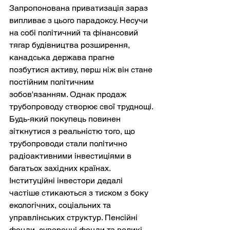
Запропонована приватизація зараз 
випливає з цього парадоксу. Несучи 
на собі політичний та фінансовий 
тягар будівництва розширення, 
канадська держава прагне 
позбутися активу, перш ніж він стане 
постійним політичним 
зобов'язанням. Однак продаж 
трубопроводу створює свої труднощі. 
Будь-який покупець повинен 
зіткнутися з реальністю того, що 
трубопроводи стали політично 
радіоактивними інвестиціями в 
багатьох західних країнах. 
Інституційні інвестори дедалі 
частіше стикаються з тиском з боку 
екологічних, соціальних та 
управлінських структур. Пенсійні 
фонди, суверенні фонди та великі 