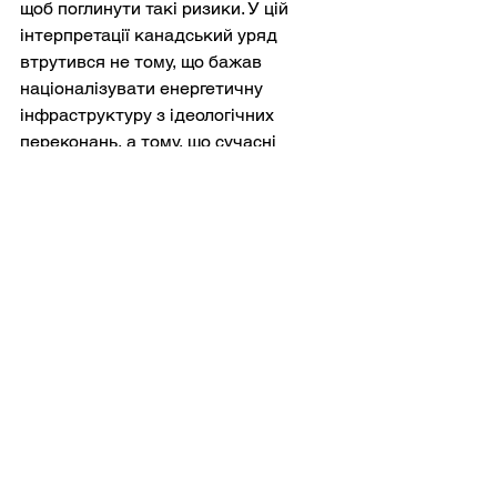
щоб поглинути такі ризики. У цій 
інтерпретації канадський уряд 
втрутився не тому, що бажав 
націоналізувати енергетичну 
інфраструктуру з ідеологічних 
переконань, а тому, що сучасні 
західні структури управління не 
залишали життєздатної 
альтернативи.
Історія Трансгір'я, відповідно, 
відображає ширшу кризу, яку можна 
спостерігати в більшій частині 
демократичного світу. Ліберальні 
демократії дедалі більше вимагають 
амбітних інфраструктурних 
переходів — мереж відновлюваної 
енергії, виробництва 
напівпровідників, розширення 