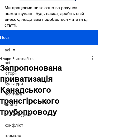
Ми працюємо виключно за рахунок
пожертвувань. Будь ласка, зробіть свій
внесок, якщо вам подобається читати ці
статті.
Пост
всі
4 черв.
Читати 5 хв
всі
Запропонована
історії
приватизація
культури
Канадського
політика
трансгірського
аналіз
трубопроводу
міжнародний
конфлікт
громада