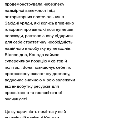
продемонструвала небезпеку 
надмірної залежності від 
авторитарних постачальників. 
Західні уряди, які колись впевнено 
говорили про швидкі поствуглецеві 
переходи, раптово знову відкрили 
для себе стратегічну необхідність 
надійного видобутку вуглеводнів. 
Відповідно, Канада займає 
суперечливу позицію у світовій 
політиці. Вона позиціонує себе як 
прогресивну екологічну державу, 
водночас значною мірою залежачи 
від видобутку ресурсів для 
процвітання та геополітичної 
значущості.
Ця суперечність помітна у всій 
внутрішній політиці Канади. 