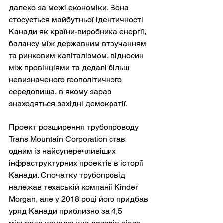
далеко за межі економіки. Вона 
стосується майбутньої ідентичності 
Канади як країни-виробника енергії, 
балансу між державним втручанням 
та ринковим капіталізмом, відносин 
між провінціями та дедалі більш 
невизначеного геополітичного 
середовища, в якому зараз 
знаходяться західні демократії.
Проект розширення трубопроводу 
Trans Mountain Corporation став 
одним із найсуперечливіших 
інфраструктурних проектів в історії 
Канади. Спочатку трубопровід 
належав техаській компанії Kinder 
Morgan, але у 2018 році його придбав 
уряд Канади приблизно за 4,5 
мільярда канадських доларів після 