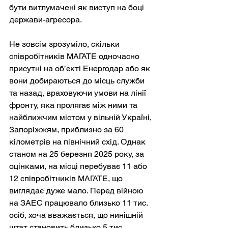
бути витлумачені як виступ на боці 
держави-агресора.
Не зовсім зрозуміло, скільки 
співробітників МАГАТЕ одночасно 
присутні на об’єкті Енергодар або як 
вони добираються до місць служби 
та назад, враховуючи умови на лінії 
фронту, яка пролягає між ними та 
найближчим містом у вільній Україні, 
Запоріжжям, приблизно за 60 
кілометрів на північний схід. Однак 
станом на 25 березня 2025 року, за 
оцінками, на місці перебуває 11 або 
12 співробітників МАГАТЕ, що 
виглядає дуже мало. Перед війною 
на ЗАЕС працювало близько 11 тис. 
осіб, хоча вважається, що нинішній 
штат становить близько 5 тис. 