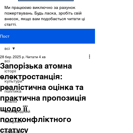
Ми працюємо виключно за рахунок
пожертвувань. Будь ласка, зробіть свій
внесок, якщо вам подобається читати ці
статті.
Пост
всі
28 бер. 2025 р.
Читати 4 хв
всі
Запорізька атомна
історії
електростанція:
культури
реалістична оцінка та
політика
практична пропозиція
аналіз
щодо її
міжнародний
постконфліктного
конфлікт
статусу
громада