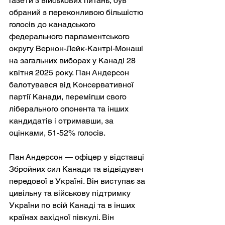
газети з військових питань, був 
обраний з переконливою більшістю 
голосів до канадського 
федерального парламентського 
округу Вернон-Лейк-Кантрі-Монаші 
на загальних виборах у Канаді 28 
квітня 2025 року. Пан Андерсон 
балотувався від Консервативної 
партії Канади, перемігши свого 
ліберального опонента та інших 
кандидатів і отримавши, за 
оцінками, 51-52% голосів.
Пан Андерсон — офіцер у відставці 
Збройних сил Канади та відвідувач 
передової в Україні. Він виступає за 
цивільну та військову підтримку 
України по всій Канаді та в інших 
країнах західної півкулі. Він 