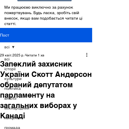
Ми працюємо виключно за рахунок
пожертвувань. Будь ласка, зробіть свій
внесок, якщо вам подобається читати ці
статті.
Пост
всі
29 квіт. 2025 р.
Читати 1 хв
всі
Запеклий захисник
історії
України Скотт Андерсон
культури
обраний депутатом
політика
парламенту на
аналіз
загальних виборах у
міжнародний
Канаді
конфлікт
громада