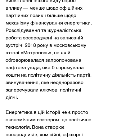
висвітленні іншого виду спроб 
впливу — менше щодо офіційних 
партійних позик і більше щодо 
механізму фінансування енергетики. 
Розслідування та журналістська 
робота зосереджені на записаній 
зустрічі 2018 року в московському 
готелі «Метрополь», на якій 
обговорювалася запропонована 
нафтова угода, яка б спрямувала 
кошти на політичну діяльність партії, 
звинувачення, яке неодноразово 
заперечували ключові політичні 
діячі.
Енергетика в цій історії не є просто 
економічним сектором, це політична 
технологія. Вона створює 
посередників, комісійні, офшорні 