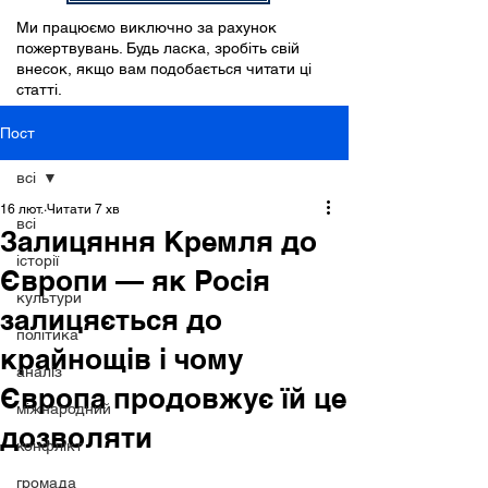
Ми працюємо виключно за рахунок
пожертвувань. Будь ласка, зробіть свій
внесок, якщо вам подобається читати ці
статті.
Пост
всі
16 лют.
Читати 7 хв
всі
Залицяння Кремля до
історії
Європи — як Росія
культури
залицяється до
політика
крайнощів і чому
аналіз
Європа продовжує їй це
міжнародний
дозволяти
конфлікт
громада