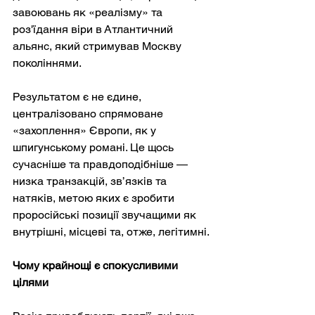
завоювань як «реалізму» та 
роз'їдання віри в Атлантичний 
альянс, який стримував Москву 
поколіннями.
Результатом є не єдине, 
централізовано спрямоване 
«захоплення» Європи, як у 
шпигунському романі. Це щось 
сучасніше та правдоподібніше — 
низка транзакцій, зв’язків та 
натяків, метою яких є зробити 
проросійські позиції звучащими як 
внутрішні, місцеві та, отже, легітимні.
Чому крайнощі є спокусливими 
цілями