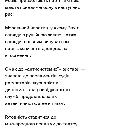
Росію приваблюють партії, які вже 
мають принаймні одну з наступних 
рис:
Моральний наратив, у якому Захід 
завжди є рушійною силою і, отже, 
завжди головним винуватцем — 
навіть коли він відповідає на 
вторгнення.
Смак до «антисистемної» вистави — 
зневага до парламентів, судів, 
регуляторів, журналістів, 
дипломатів та розвідувальних 
служб, представлена як 
автентичність, а не нігілізм.
Готовність ставитися до 
міжнародного права як до театру 