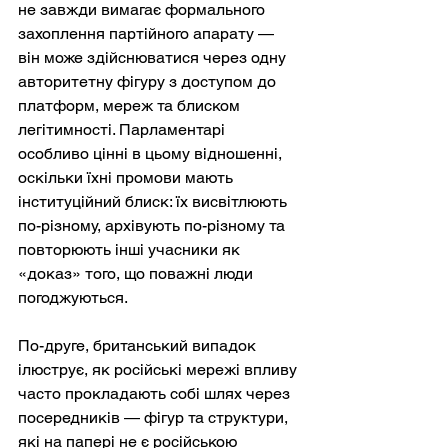
не завжди вимагає формального 
захоплення партійного апарату — 
він може здійснюватися через одну 
авторитетну фігуру з доступом до 
платформ, мереж та блиском 
легітимності. Парламентарі 
особливо цінні в цьому відношенні, 
оскільки їхні промови мають 
інституційний блиск: їх висвітлюють 
по-різному, архівують по-різному та 
повторюють інші учасники як 
«доказ» того, що поважні люди 
погоджуються.
По-друге, британський випадок 
ілюструє, як російські мережі впливу 
часто прокладають собі шлях через 
посередників — фігур та структури, 
які на папері не є російською 