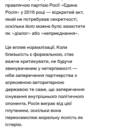
правлячою партією Росії «Єдина 
Росія» у 2016 році — відкритий акт, 
який не потребував секретності, 
оскільки його можна було захистити 
як «діалог» або «неприєднання».
Це вплив нормалізації. Коли 
близькість є формальною, стає 
важче критикувати, не будучи 
звинуваченим у нетерпимості — 
ніби заперечення партнерства з 
агресивною авторитарною 
державою те саме, що заперечення 
існування внутрішнього політичного 
опонента. Росія виграє від цієї 
плутанини, оскільки вона 
переосмислює моральну ясність як 
істерію.