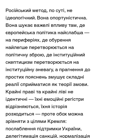
Російський метод, по суті, не 
ідеологічний. Вона опортуністична. 
Вона шукає важелі впливу там, де 
європейська політика найслабша — 
на периферіях, де обурення 
найлегше перетворюється на 
політичну зброю, де інституційний 
скептицизм перетворюється на 
інституційну зневагу, а прагнення до 
простих пояснень змушує складні 
реалії сприйматися як теорії змови. 
Крайні праві та крайні ліві не 
ідентичні — їхні емоційні регістри 
відрізняються, їхня історія 
розходиться — проте обох можна 
зрівняти з цілями Кремля: 
послаблення підтримки України, 
делегітимація санкцій, нормалізація 