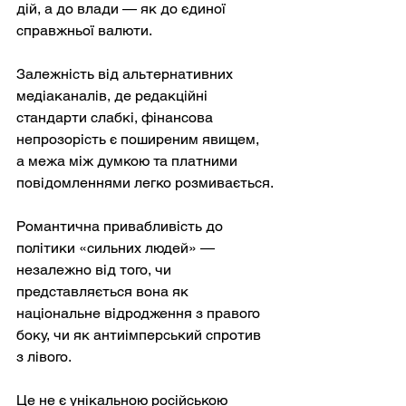
дій, а до влади — як до єдиної 
справжньої валюти.
Залежність від альтернативних 
медіаканалів, де редакційні 
стандарти слабкі, фінансова 
непрозорість є поширеним явищем, 
а межа між думкою та платними 
повідомленнями легко розмивається.
Романтична привабливість до 
політики «сильних людей» — 
незалежно від того, чи 
представляється вона як 
національне відродження з правого 
боку, чи як антиімперський спротив 
з лівого.
Це не є унікальною російською 