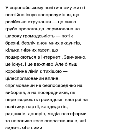
У європейському політичному житті 
постійно існує непорозуміння, що 
російське втручання — це лише 
груба пропаганда, спрямована на 
широку громадськість — потік 
брехні, безліч анонімних акаунтів, 
кілька гнівних гасел, що 
поширюються в Інтернеті. Звичайно, 
це існує, і це важливо. Але більш 
корозійна лінія є тихішою — 
цілеспрямований вплив, 
спрямований не безпосередньо на 
виборців, а на посередників, які 
перетворюють громадські настрої на 
політику: партії, кандидатів, 
радників, донорів, медіа-платформи 
та невелике коло оперативників, які 
сидять між ними.