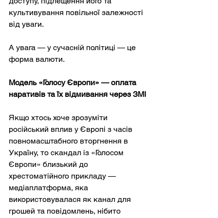
доступу, підлещення його та 
культивування повільної залежності 
від уваги.
А увага — у сучасній політиці — це 
форма валюти.
Модель «Голосу Європи» — оплата 
наративів та їх відмивання через ЗМІ
Якщо хтось хоче зрозуміти 
російський вплив у Європі з часів 
повномасштабного вторгнення в 
Україну, то скандал із «Голосом 
Європи» близький до 
хрестоматійного прикладу — 
медіаплатформа, яка 
використовувалася як канал для 
грошей та повідомлень, нібито 