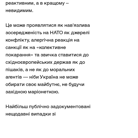
реактивним, а в кращому – 
невидимим.
Це може проявлятися як нав'язлива 
зосередженість на НАТО як джерелі 
конфлікту, алергічна реакція на 
санкції як на «колективне 
покарання» та звичка ставитися до 
східноєвропейських держав як до 
пішаків, а не як до моральних 
агентів — ніби Україна не може 
обирати своє майбутнє, не будучи 
західною маріонеткою.
Найбільш публічно задокументовані 
нещодавні випадки зі 
звинуваченнями у прямих 
розвідувальних даних не 
обмежувалися чітко лівими чи 