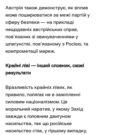
Австрія також демонструє, як вплив 
може поширюватися за межі партій у 
сферу безпеки — на прикладі 
нещодавніх австрійських справ, 
пов’язаних зі звинуваченнями у 
шпигунстві, пов’язаному з Росією, та 
компрометації мереж.
Крайні ліві — інший словник, схожі 
результати
Вразливість крайніх лівих, як 
правило, полягає не в захопленні 
силовим націоналізмом. Це 
моральний наратив, у якому Захід 
завжди є головним двигуном 
насильства, так що російське 
насильство стає, у гіршому випадку, 