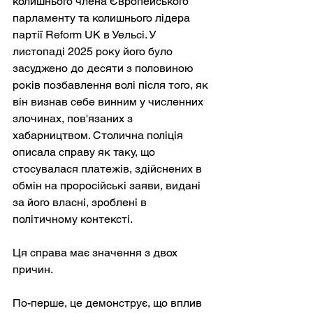
колишнього члена Європейського 
парламенту та колишнього лідера 
партії Reform UK в Уельсі. У 
листопаді 2025 року його було 
засуджено до десяти з половиною 
років позбавлення волі після того, як 
він визнав себе винним у численних 
злочинах, пов'язаних з 
хабарництвом. Столична поліція 
описала справу як таку, що 
стосувалася платежів, здійснених в 
обмін на проросійські заяви, видані 
за його власні, зроблені в 
політичному контексті.
Ця справа має значення з двох 
причин.
По-перше, це демонструє, що вплив 