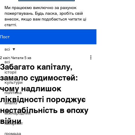
Ми працюємо виключно за рахунок
пожертвувань. Будь ласка, зробіть свій
внесок, якщо вам подобається читати ці
статті.
Пост
всі
2 квіт.
Читати 5 хв
всі
Забагато капіталу,
історії
замало судимостей:
культури
чому надлишок
політика
ліквідності породжує
аналіз
нестабільність в епоху
міжнародний
війни
конфлікт
громада