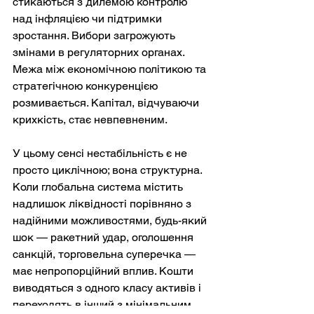
стикаються з дилемою контролю 
над інфляцією чи підтримки 
зростання. Вибори загрожують 
змінами в регуляторних органах. 
Межа між економічною політикою та 
стратегічною конкуренцією 
розмивається. Капітал, відчуваючи 
крихкість, стає невпевненим.
У цьому сенсі нестабільність є не 
просто циклічною; вона структурна. 
Коли глобальна система містить 
надлишок ліквідності порівняно з 
надійними можливостями, будь-який 
шок — ракетний удар, оголошення 
санкцій, торговельна суперечка — 
має непропорційний вплив. Кошти 
виводяться з одного класу активів і 
переходять в інший з мінімальним 