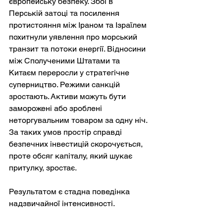
європейську безпеку. Збої в 
Перській затоці та посилення 
протистояння між Іраном та Ізраїлем 
похитнули уявлення про морський 
транзит та потоки енергії. Відносини 
між Сполученими Штатами та 
Китаєм переросли у стратегічне 
суперництво. Режими санкцій 
зростають. Активи можуть бути 
заморожені або зроблені 
неторгувальним товаром за одну ніч. 
За таких умов простір справді 
безпечних інвестицій скорочується, 
проте обсяг капіталу, який шукає 
притулку, зростає.
Результатом є стадна поведінка 
надзвичайної інтенсивності.