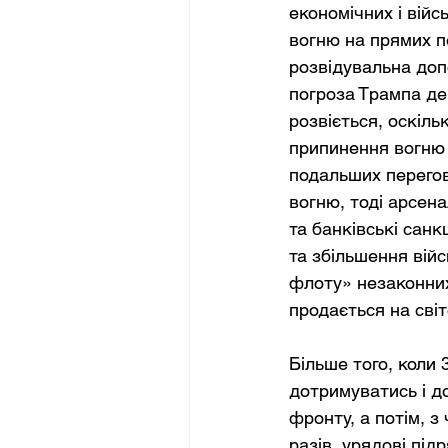
економічних і війс
вогню на прямих пе
розвідувальна допо
погроза Трампа де
розвіється, оскіль
припинення вогню з
подальших перегов
вогню, тоді арсен
та банківські санк
та збільшення війс
флоту» незаконних
продається на сві
Більше того, коли
дотримуватись і до
фронту, а потім, 
разів, урядові пі