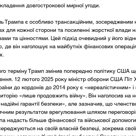
кладення довгострокової мирної угоди.
ь Трампа є особливо трансакційним, зосередженим 
ах для кожної сторони та посиленні жорсткої влади н
ами та цінностями. Цей підхід очевидний у його відн
, де він наголошує на майбутніх фінансових операціях
х.
гого терміну Трамп змінив попередню політику США щ
ення. 12 лютого 2025 року міністр оборони США Піт 
аїни до кордонів до 2014 року є «нереалістичним» і
иторію «лише продовжить війну». Він наголосив на н
надійні гарантії безпеки», але зазначив, що членств
ичним результатом врегулювання шляхом переговорі
а надасть більше фінансової та військової допомоги У
ереджуються на своїй власній безпеці, зокрема своїй