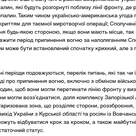
лин, які будуть розгорнуті поблизу лінії фронту, де
опалин. Таким чином українсько-американська угода п
криттям для таємної миротворчої операції; Сполучен
я будь-якою стороною, якщо вони мають місце, так с
вжити період припинення вогню за наполяганням Сп
ом може бути встановлений спочатку крихкий, але з 
ні періоди подовжуються, перелік питань, які так чи
годі про припинення вогню, включно з обміном військ
один, щоб вони могли перетинати лінію фронту у ви
ни могли возз’єднатися, доля комплексу Запорізької
таризована зона, що розділяє сторони, роззброєння, 
вихід України з Курської 
області
 та росіян із Вовчанс
ожуть відбуватися крок за кроком, а також майбутні
статочний статус.