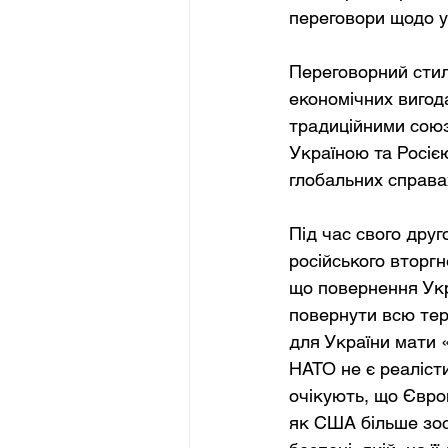
переговори щодо у
Переговорний стил
економічних вигод
традиційними союз
Україною та Росією
глобальних справа
Під час свого дру
російського вторгн
що повернення Укр
повернути всю тер
для України мати «
НАТО не є реаліст
очікують, що Європ
як США більше зос