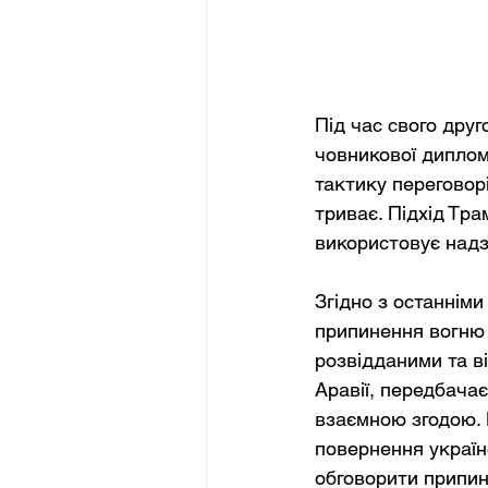
Під час свого дру
човникової диплом
тактику переговор
триває. Підхід Тр
використовує надз
Згідно з останнім
припинення вогню 
розвідданими та ві
Аравії, передбача
взаємною згодою. 
повернення україн
обговорити припин