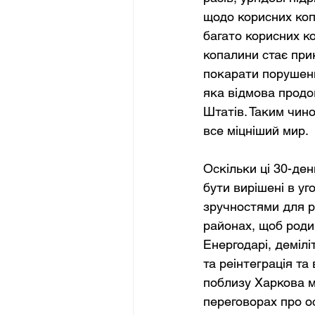
щодо корисних копа
багато корисних к
копалини стає при
покарати порушенн
яка відмова продо
Штатів. Таким чин
все міцніший мир.
Оскільки ці 30-ден
бути вирішені в у
зручностями для р
районах, щоб роди
Енергодарі, демілі
та реінтеграція та 
поблизу Харкова м
переговорах про о