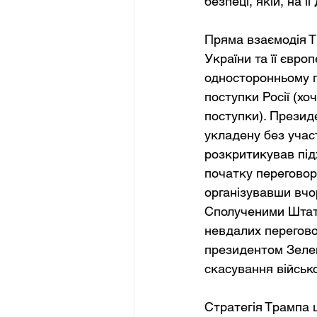
безпеці, якій, на ї
Пряма взаємодія Т
України та її євро
односторонньому п
поступки Росії (хо
поступки). Презид
укладену без учас
розкритикував під
початку переговорі
організувавши вчор
Сполученими Штата
невдалих перегово
президентом Зелен
скасування військ
Стратегія Трампа 