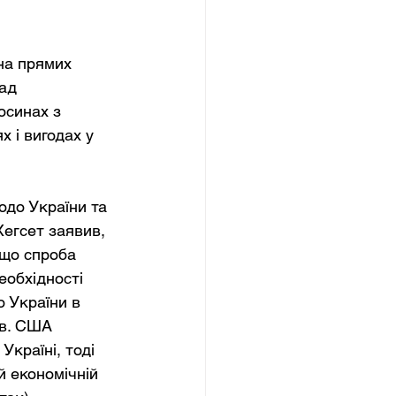
на прямих 
ад 
осинах з 
 і вигодах у 
одо України та 
Хегсет заявив, 
 що спроба 
еобхідності 
о України в 
в. США 
країні, тоді 
 економічній 