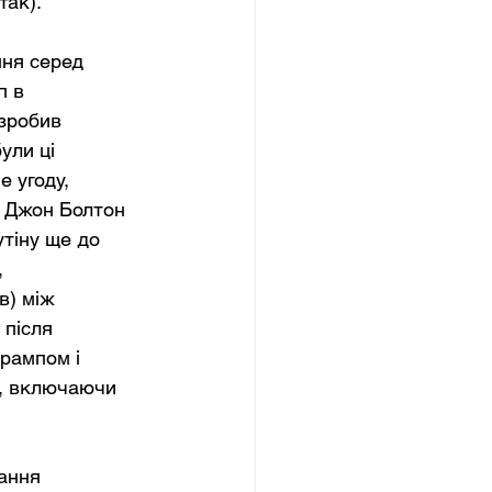
так).
ня серед 
п в 
зробив 
ули ці 
 угоду, 
и Джон Болтон 
тіну ще до 
 
в) між 
після 
рампом і 
и, включаючи 
ання 