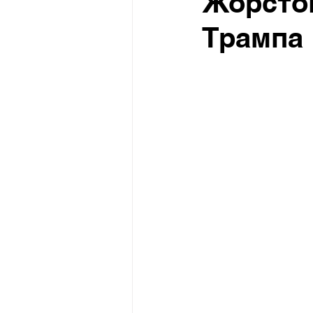
Жорсток
Трампа