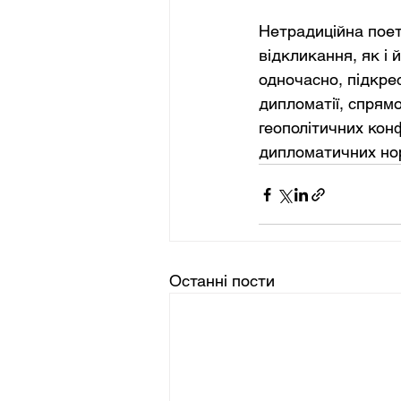
Нетрадиційна поета
відкликання, як і 
одночасно, підкре
дипломатії, спрям
геополітичних кон
дипломатичних но
Останні пости