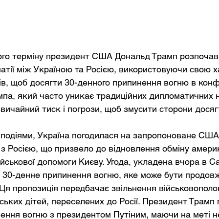
гого терміну президент США Дональд Трамп розпочав 
атії між Україною та Росією, використовуючи свою х
ів, щоб досягти 30-денного припинення вогню в конфл
ампа, який часто уникає традиційних дипломатичних 
вичайний тиск і погрози, щоб змусити сторони досяг
и подіями, Україна погодилася на запропоноване СШ
з Росією, що призвело до відновлення обміну амери
йськової допомоги Києву. Угода, укладена вчора в Са
є 30-денне припинення вогню, яке може бути продовж
Ця пропозиція передбачає звільнення військовополо
ських дітей, переселених до Росії. Президент Трамп 
ення вогню з президентом Путіним, маючи на меті не