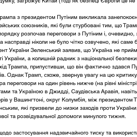
ї думку, загрожує Китай (тоді як безпеці Європи це не 
рампа з президентом Путіним викликала занепокоєн
пейських союзників, які були стурбовані тим, що Трам
орядку розпочав переговори з Путіним і, очевидно, 
ча насправді ніколи не було чітко озвучено, які саме б
ент України Зеленський заявив, що Україна не прийме
ті України, а колишній радник з національної безпек
хід Трампа, припустивши, що він фактично здався Пу
в. Однак Трамп, схоже, звернув увагу на цю критику,
а переговори на один рівень нижче (на рівні міністрі
ми та Україною в Джидді, Саудівська Аравія, навіть 
рів у Вашингтоні, округ Колумбія, між президентом Т
ським, які призвели до низки заходів проти Україн
ової та розвідувальної допомоги минулого тижня.
щодо застосування надзвичайного тиску та використ