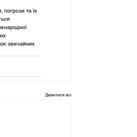
 погрози та їх 
ться 
іжнародної 
их 
нок звичайних 
Дивитися всі