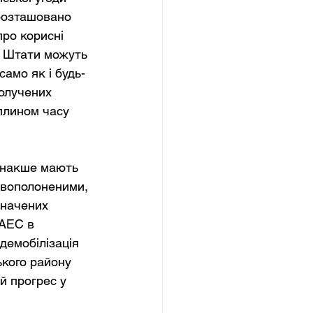
 розташовано 
ро корисні 
і Штати можуть 
амо як і будь-
олучених 
плином часу 
 інакше мають 
овополоненими, 
значених 
 АЕС в 
демобілізація 
ького району 
й прогрес у 