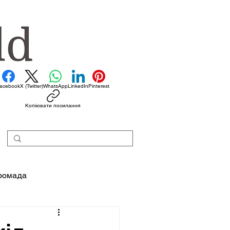
acebook
X (Twitter)
WhatsApp
LinkedIn
Pinterest
Копіювати посилання
ромада