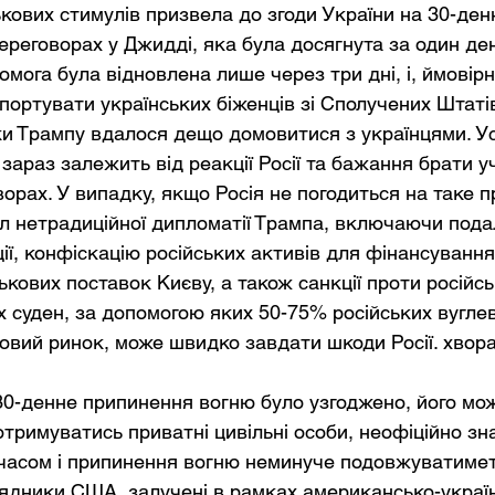
ькових стимулів призвела до згоди України на 30-де
реговорах у Джидді, яка була досягнута за один ден
мога була відновлена лише через три дні, і, ймовір
портувати українських біженців зі Сполучених Штаті
ки Трампу вдалося дещо домовитися з українцями. Ус
араз залежить від реакції Росії та бажання брати уч
орах. У випадку, якщо Росія не погодиться на таке 
ал нетрадиційної дипломатії Трампа, включаючи пода
ції, конфіскацію російських активів для фінансування 
ькових поставок Києву, а також санкції проти російсь
 суден, за допомогою яких 50-75% російських вуглев
товий ринок, може швидко завдати шкоди Росії. хвора
 30-денне припинення вогню було узгоджено, його мо
тримуватись приватні цивільні особи, неофіційно зна
з часом і припинення вогню неминуче подовжуватимет
дрядники США, залучені в рамках американсько-україн