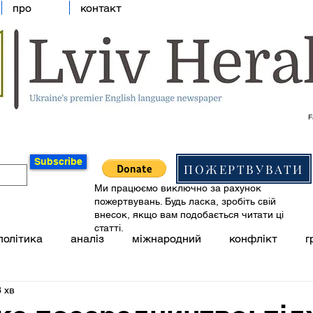
про
контакт
F
Subscribe
ПОЖЕРТВУВАТИ
Ми працюємо виключно за рахунок
пожертвувань. Будь ласка, зробіть свій
внесок, якщо вам подобається читати ці
статті.
політика
аналіз
міжнародний
конфлікт
г
 хв