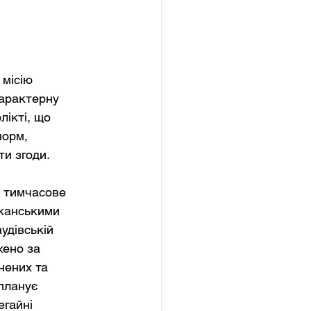
місію 
арактерну 
ікті, що 
норм, 
ти згоди.
А тимчасове 
канськими 
удівській 
ено за 
нених та 
планує 
гайні 