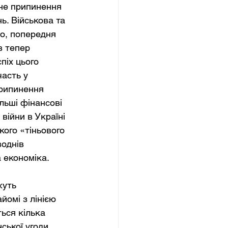
нне припинення 
ь. Військова та 
но, попередня 
в тепер 
піх цього 
асть у 
припинення 
льші фінансові 
війни в Україні 
кого «тіньового 
однів 
 економіка.
жуть 
йомі з лінією 
ься кілька 
ської угоди 