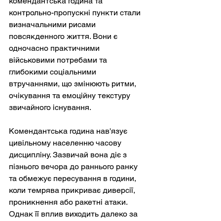
комендантська година та 
контрольно-пропускні пункти стали 
визначальними рисами 
повсякденного життя. Вони є 
одночасно практичними 
військовими потребами та 
глибокими соціальними 
втручаннями, що змінюють ритми, 
очікування та емоційну текстуру 
звичайного існування.
Комендантська година нав'язує 
цивільному населенню часову 
дисципліну. Зазвичай вона діє з 
пізнього вечора до раннього ранку 
та обмежує пересування в години, 
коли темрява прикриває диверсії, 
проникнення або ракетні атаки. 
Однак її вплив виходить далеко за 