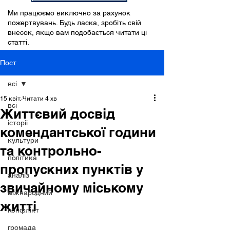
Ми працюємо виключно за рахунок
пожертвувань. Будь ласка, зробіть свій
внесок, якщо вам подобається читати ці
статті.
Пост
всі
15 квіт.
Читати 4 хв
всі
Життєвий досвід
історії
комендантської години
культури
та контрольно-
політика
пропускних пунктів у
аналіз
звичайному міському
міжнародний
житті
конфлікт
громада