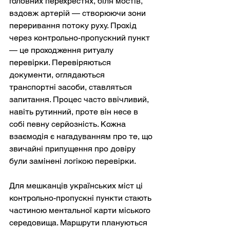
головних перехрестях, біля мостів, 
вздовж артерій — створюючи зони 
переривання потоку руху. Прохід 
через контрольно-пропускний пункт 
— це проходження ритуалу 
перевірки. Перевіряються 
документи, оглядаються 
транспортні засоби, ставляться 
запитання. Процес часто ввічливий, 
навіть рутинний, проте він несе в 
собі певну серйозність. Кожна 
взаємодія є нагадуванням про те, що 
звичайні припущення про довіру 
були замінені логікою перевірки.
Для мешканців українських міст ці 
контрольно-пропускні пункти стають 
частиною ментальної карти міського 
середовища. Маршрути плануються 