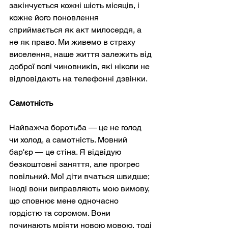
закінчується кожні шість місяців, і 
кожне його поновлення 
сприймається як акт милосердя, а 
не як право. Ми живемо в страху 
виселення, наше життя залежить від 
доброї волі чиновників, які ніколи не 
відповідають на телефонні дзвінки.
Самотність
Найважча боротьба — це не голод 
чи холод, а самотність. Мовний 
бар'єр — це стіна. Я відвідую 
безкоштовні заняття, але прогрес 
повільний. Мої діти вчаться швидше; 
іноді вони виправляють мою вимову, 
що сповнює мене одночасно 
гордістю та соромом. Вони 
починають мріяти новою мовою, тоді 