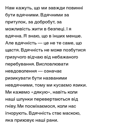
Нам кажуть, що ми завжди повинні 
бути вдячними. Вдячними за 
притулок, за добробут, за 
можливість жити в безпеці. І я 
вдячна. Я знаю, що в інших менше. 
Але вдячність — це не те саме, що 
щастя. Вдячність не може позбутися 
гризучого відчаю від небажаного 
перебування. Висловлювати 
невдоволення — означає 
ризикувати бути названими 
невдячними, тому ми кусаємо язики. 
Ми кажемо «дякую», навіть коли 
наші шлунки перевертаються від 
гніву. Ми посміхаємося, коли нас 
ігнорують. Вдячність стає маскою, 
яка приховує наші рани.