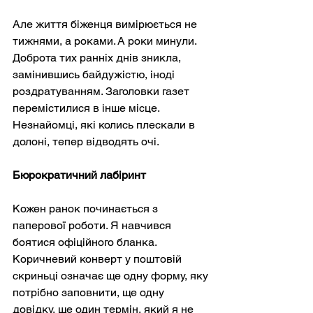
Але життя біженця вимірюється не 
тижнями, а роками. А роки минули. 
Доброта тих ранніх днів зникла, 
замінившись байдужістю, іноді 
роздратуванням. Заголовки газет 
перемістилися в інше місце. 
Незнайомці, які колись плескали в 
долоні, тепер відводять очі.
Бюрократичний лабіринт
Кожен ранок починається з 
паперової роботи. Я навчився 
боятися офіційного бланка. 
Коричневий конверт у поштовій 
скриньці означає ще одну форму, яку 
потрібно заповнити, ще одну 
довідку, ще один термін, який я не 