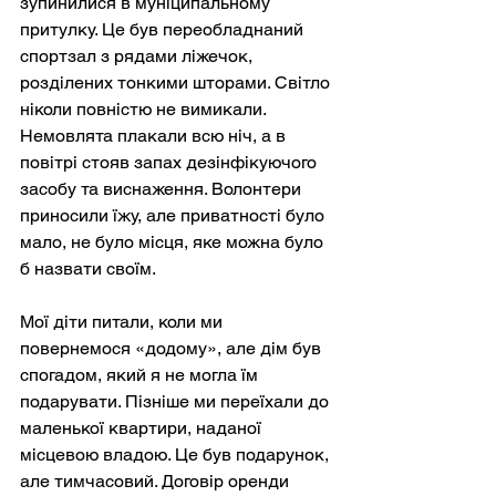
зупинилися в муніципальному 
притулку. Це був переобладнаний 
спортзал з рядами ліжечок, 
розділених тонкими шторами. Світло 
ніколи повністю не вимикали. 
Немовлята плакали всю ніч, а в 
повітрі стояв запах дезінфікуючого 
засобу та виснаження. Волонтери 
приносили їжу, але приватності було 
мало, не було місця, яке можна було 
б назвати своїм.
Мої діти питали, коли ми 
повернемося «додому», але дім був 
спогадом, який я не могла їм 
подарувати. Пізніше ми переїхали до 
маленької квартири, наданої 
місцевою владою. Це був подарунок, 
але тимчасовий. Договір оренди 