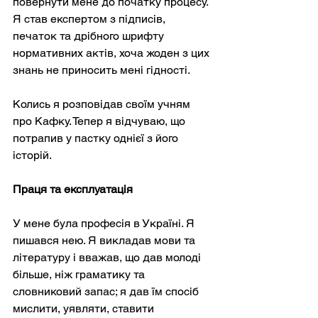
повернути мене до початку процесу. 
Я став експертом з підписів, 
печаток та дрібного шрифту 
нормативних актів, хоча жоден з цих 
знань не приносить мені гідності.
Колись я розповідав своїм учням 
про Кафку. Тепер я відчуваю, що 
потрапив у пастку однієї з його 
історій.
Праця та експлуатація
У мене була професія в Україні. Я 
пишався нею. Я викладав мови та 
літературу і вважав, що дав молоді 
більше, ніж граматику та 
словниковий запас; я дав їм спосіб 
мислити, уявляти, ставити 