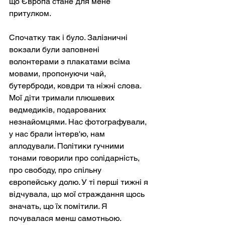
що Європа стане для мене 
притулком.
Спочатку так і було. Залізничні 
вокзали були заповнені 
волонтерами з плакатами всіма 
мовами, пропонуючи чай, 
бутерброди, ковдри та ніжні слова. 
Мої діти тримали плюшевих 
ведмедиків, подарованих 
незнайомцями. Нас фотографували, 
у нас брали інтерв'ю, нам 
аплодували. Політики гучними 
тонами говорили про солідарність, 
про свободу, про спільну 
європейську долю. У ті перші тижні я 
відчувала, що мої страждання щось 
значать, що їх помітили. Я 
почувалася менш самотньою.