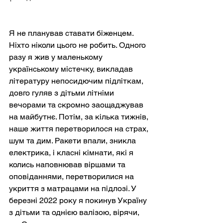
Я не планував ставати біженцем. 
Ніхто ніколи цього не робить. Одного 
разу я жив у маленькому 
українському містечку, викладав 
літературу непосидючим підліткам, 
довго гуляв з дітьми літніми 
вечорами та скромно заощаджував 
на майбутнє. Потім, за кілька тижнів, 
наше життя перетворилося на страх, 
шум та дим. Ракети впали, зникла 
електрика, і класні кімнати, які я 
колись наповнював віршами та 
оповіданнями, перетворилися на 
укриття з матрацами на підлозі. У 
березні 2022 року я покинув Україну 
з дітьми та однією валізою, вірячи, 