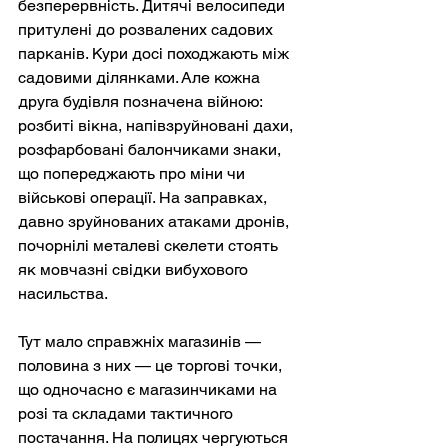
безперервність. Дитячі велосипеди 
притулені до розвалених садових 
парканів. Кури досі походжають між 
садовими ділянками. Але кожна 
друга будівля позначена війною: 
розбиті вікна, напівзруйновані дахи, 
розфарбовані балончиками знаки, 
що попереджають про міни чи 
військові операції. На заправках, 
давно зруйнованих атаками дронів, 
почорнілі металеві скелети стоять 
як мовчазні свідки вибухового 
насильства.
Тут мало справжніх магазинів — 
половина з них — це торгові точки, 
що одночасно є магазинчиками на 
розі та складами тактичного 
постачання. На полицях чергуються 