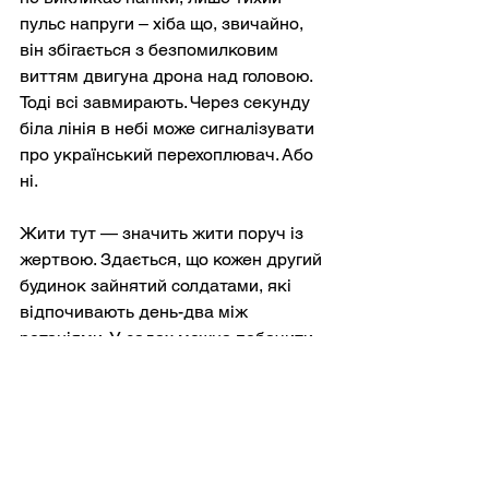
пульс напруги – хіба що, звичайно, 
він збігається з безпомилковим 
виттям двигуна дрона над головою. 
Тоді всі завмирають. Через секунду 
біла лінія в небі може сигналізувати 
про український перехоплювач. Або 
ні.
Жити тут — значить жити поруч із 
жертвою. Здається, що кожен другий 
будинок зайнятий солдатами, які 
відпочивають день-два між 
ротаціями. У садах можна побачити 
розвішану для сушіння форму, 
вишикувані чоботи, зброю, яку 
чистять у тіні зламаної яблуні. Війна 
не просто близько — вона 
закарбована в щоденних ритмах 