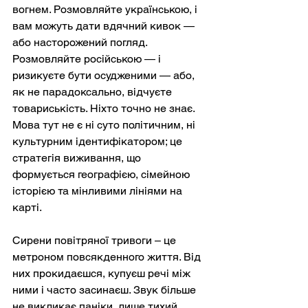
вогнем. Розмовляйте українською, і 
вам можуть дати вдячний кивок — 
або насторожений погляд. 
Розмовляйте російською — і 
ризикуєте бути осудженими — або, 
як не парадоксально, відчуєте 
товариськість. Ніхто точно не знає. 
Мова тут не є ні суто політичним, ні 
культурним ідентифікатором; це 
стратегія виживання, що 
формується географією, сімейною 
історією та мінливими лініями на 
карті.
Сирени повітряної тривоги – це 
метроном повсякденного життя. Від 
них прокидаєшся, купуєш речі між 
ними і часто засинаєш. Звук більше 
не викликає паніки, лише тихий 