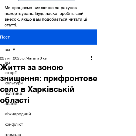
Ми працюємо виключно за рахунок
пожертвувань. Будь ласка, зробіть свій
внесок, якщо вам подобається читати ці
статті.
Пост
всі
22 лип. 2025 р.
Читати 3 хв
всі
Життя за зоною
історії
знищення: прифронтове
культури
село в Харківській
політика
області
аналіз
міжнародний
конфлікт
громада