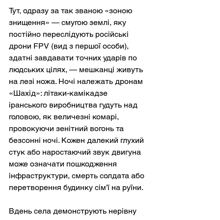
Тут, одразу за так званою «зоною 
знищення» — смугою землі, яку 
постійно переслідують російські 
дрони FPV (вид з першої особи), 
здатні завдавати точних ударів по 
людських цілях, — мешканці живуть 
на лезі ножа. Ночі належать дронам 
«Шахід»: літаки-камікадзе 
іранського виробництва гудуть над 
головою, як величезні комарі, 
провокуючи зенітний вогонь та 
безсонні ночі. Кожен далекий глухий 
стук або наростаючий звук двигуна 
може означати пошкодження 
інфраструктури, смерть солдата або 
перетворення будинку сім'ї на руїни.
Вдень села демонструють нерівну 