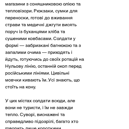
магазини з соняшниковою олією та 
тепловізори. Рюкзаки, сумки для 
переноски, готові до вживання 
страви та медичні джгути висять 
поруч із буханцями хліба та 
сушеними ковбасами. Солдати у 
формі — забризкані багнюкою та з 
запалими очима — приходять і 
йдуть, готуючись до своїх ротацій на 
Нульову лінію, останній окоп перед 
російськими лініями. Цивільні 
мовчки кивають їм. Усі знають, що 
стоїть на кону.
У цих містах солдати всюди, але 
вони не туристи, і їм не завжди 
тепло. Суворі, виснажені та 
справедливо підозрілі, багато хто 
говорить лише короткими 