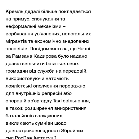
Кремль дедалі більше покладається 
на примус, спонукання та 
неформальні механізми – 
вербування ув'язнених, нелегальних 
мігрантів та економічно знедолених 
чоловіків. Повідомляється, що Чечні 
за Рамзана Кадирова було надано 
дозвіл звільнити багатьох своїх 
громадян від служби на передовій, 
використовуючи натомість 
лоялістські ополчення переважно 
для внутрішніх репресій або 
операцій ар'єргарду. Такі звільнення, 
а також розширення використання 
батальйонів засуджених, 
викликають сумніви щодо 
довгострокової єдності Збройних 
сил Росії як інституції.