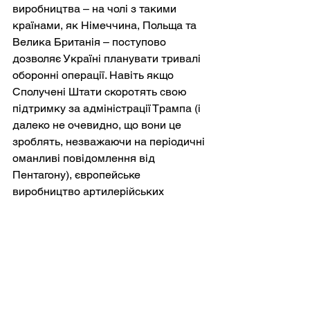
виробництва – на чолі з такими 
країнами, як Німеччина, Польща та 
Велика Британія – поступово 
дозволяє Україні планувати тривалі 
оборонні операції. Навіть якщо 
Сполучені Штати скоротять свою 
підтримку за адміністрації Трампа (і 
далеко не очевидно, що вони це 
зроблять, незважаючи на періодичні 
оманливі повідомлення від 
Пентагону), європейське 
виробництво артилерійських 
снарядів, ракет ППО та 
бронетехніки, за прогнозами, 
задовольнить потреби України до 
початку 2026 року.
Тим часом Росія звертається до 
таких партнерів, як Північна Корея 