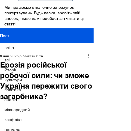
Ми працюємо виключно за рахунок
пожертвувань. Будь ласка, зробіть свій
внесок, якщо вам подобається читати ці
статті.
Пост
всі
8 лип. 2025 р.
Читати 3 хв
всі
Ерозія російської
історії
робочої сили: чи зможе
культури
Україна пережити свого
політика
загарбника?
аналіз
міжнародний
конфлікт
громада