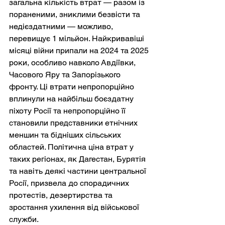
загальна кількість втрат — разом із 
пораненими, зниклими безвісти та 
недієздатними — можливо, 
перевищує 1 мільйон. Найкривавіші 
місяці війни припали на 2024 та 2025 
роки, особливо навколо Авдіївки, 
Часового Яру та Запорізького 
фронту. Ці втрати непропорційно 
вплинули на найбільш боєздатну 
піхоту Росії та непропорційно її 
становили представники етнічних 
меншин та бідніших сільських 
областей. Політична ціна втрат у 
таких регіонах, як Дагестан, Бурятія 
та навіть деякі частини центральної 
Росії, призвела до спорадичних 
протестів, дезертирства та 
зростання ухилення від військової 
служби.