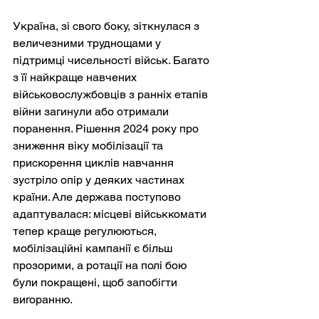
Україна, зі свого боку, зіткнулася з 
величезними труднощами у 
підтримці чисельності військ. Багато 
з її найкраще навчених 
військовослужбовців з ранніх етапів 
війни загинули або отримали 
поранення. Рішення 2024 року про 
зниження віку мобілізації та 
прискорення циклів навчання 
зустріло опір у деяких частинах 
країни. Але держава поступово 
адаптувалася: місцеві військкомати 
тепер краще регулюються, 
мобілізаційні кампанії є більш 
прозорими, а ротації на полі бою 
були покращені, щоб запобігти 
вигоранню.