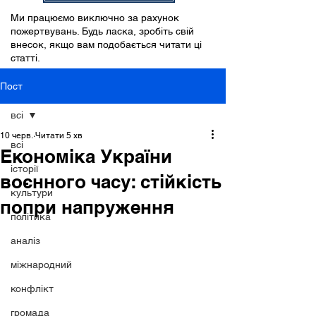
Ми працюємо виключно за рахунок
пожертвувань. Будь ласка, зробіть свій
внесок, якщо вам подобається читати ці
статті.
Пост
всі
10 черв.
Читати 5 хв
всі
Економіка України
історії
воєнного часу: стійкість
культури
попри напруження
політика
аналіз
міжнародний
конфлікт
громада