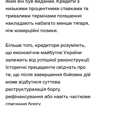
яких він був виданий. Кредити з 
низькими процентними ставками та 
тривалими термінами погашення 
накладають набагато менше тягаря, 
ніж комерційні позики.
Більше того, кредитори розуміють, 
що економічне майбутнє України 
залежить від успішної реконструкції. 
Історичні прецеденти свідчать про 
те, що після завершення бойових дій 
може відбутися суттєва 
реструктуризація боргу, 
рефінансування або навіть часткове 
списання боргу.
Важливіше питання стосується 
майбутнього економічного 
зростання. Якщо післявоєнна 