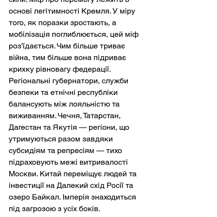
основі легітимності Кремля. У міру 
того, як поразки зростають, а 
мобілізація поглиблюється, цей міф 
роз'їдається. Чим більше триває 
війна, тим більше вона підриває 
крихку рівновагу федерації. 
Регіональні губернатори, служби 
безпеки та етнічні республіки 
балансують між лояльністю та 
виживанням. Чечня, Татарстан, 
Дагестан та Якутія — регіони, що 
утримуються разом завдяки 
субсидіям та репресіям — тихо 
підраховують межі витривалості 
Москви. Китай переміщує людей та 
інвестиції на Далекий схід Росії та 
озеро Байкал. Імперія знаходиться 
під загрозою з усіх боків.