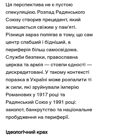
Ця перспектива не є пустою 
спекуляцією. Розпад Радянського 
Союзу створив прецедент, який 
залишається свіжим у пам'яті. 
Різниця зараз полягає в тому, що сам 
центр слабший і бідніший, а 
периферія більш самосвідома. 
Служби безпеки, православна 
церква та армія — стовпи єдності — 
дискредитовані. У такому контексті 
поразка в Україні може розпалити ті 
ж сили, які зруйнували імперію 
Романових у 1917 році та 
Радянський Союз у 1991 році: 
заколот, банкрутство та національне 
пробудження на периферії.
Ідеологічний крах