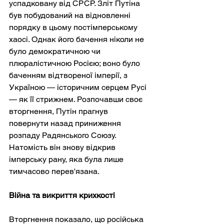
успадковану від СРСР. Зліт Путіна 
був побудований на відновленні 
порядку в цьому постімперському 
хаосі. Однак його бачення ніколи не 
було демократичною чи 
плюралістичною Росією; воно було 
баченням відтвореної імперії, з 
Україною — історичним серцем Русі 
— як її стрижнем. Розпочавши своє 
вторгнення, Путін прагнув 
повернути назад приниження 
розпаду Радянського Союзу. 
Натомість він знову відкрив 
імперську рану, яка була лише 
тимчасово перев'язана.
Війна та викриття крихкості
Вторгнення показало, що російська 