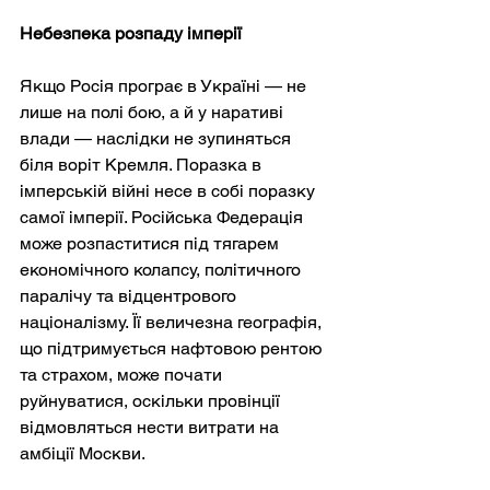
Небезпека розпаду імперії
Якщо Росія програє в Україні — не 
лише на полі бою, а й у наративі 
влади — наслідки не зупиняться 
біля воріт Кремля. Поразка в 
імперській війні несе в собі поразку 
самої імперії. Російська Федерація 
може розпаститися під тягарем 
економічного колапсу, політичного 
паралічу та відцентрового 
націоналізму. Її величезна географія, 
що підтримується нафтовою рентою 
та страхом, може почати 
руйнуватися, оскільки провінції 
відмовляться нести витрати на 
амбіції Москви.