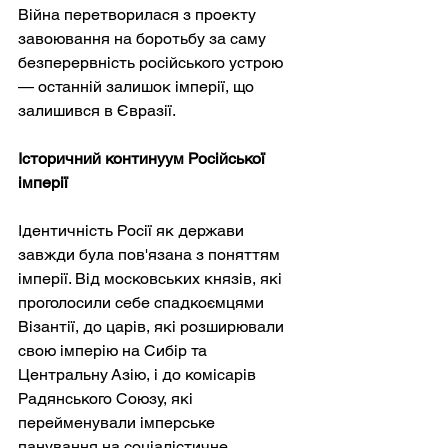
Війна перетворилася з проекту 
завоювання на боротьбу за саму 
безперервність російського устрою 
— останній залишок імперії, що 
залишився в Євразії.
Історичний континуум Російської 
імперії
Ідентичність Росії як держави 
завжди була пов'язана з поняттям 
імперії. Від московських князів, які 
проголосили себе спадкоємцями 
Візантії, до царів, які розширювали 
свою імперію на Сибір та 
Центральну Азію, і до комісарів 
Радянського Союзу, які 
перейменували імперське 
панування на соціалістичне 