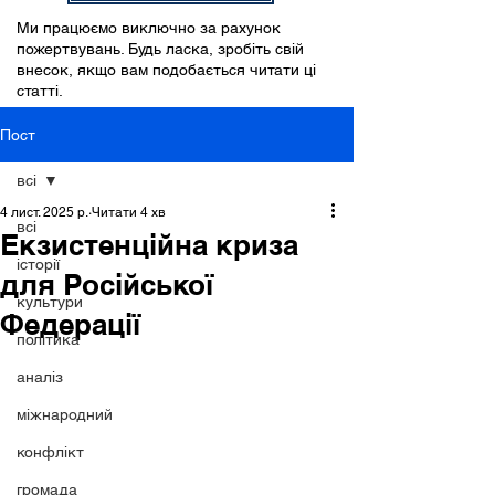
Ми працюємо виключно за рахунок
пожертвувань. Будь ласка, зробіть свій
внесок, якщо вам подобається читати ці
статті.
Пост
всі
4 лист. 2025 р.
Читати 4 хв
всі
Екзистенційна криза
історії
для Російської
культури
Федерації
політика
аналіз
міжнародний
конфлікт
громада