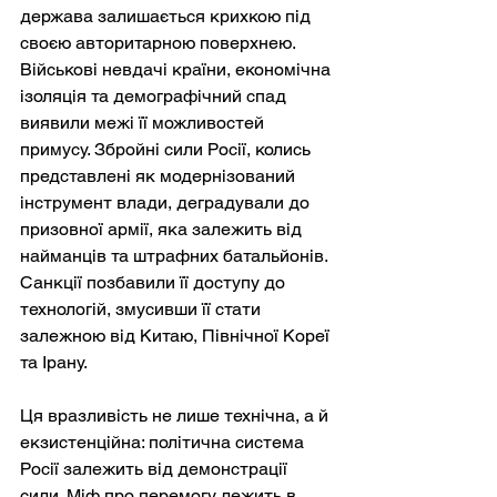
держава залишається крихкою під 
своєю авторитарною поверхнею. 
Військові невдачі країни, економічна 
ізоляція та демографічний спад 
виявили межі її можливостей 
примусу. Збройні сили Росії, колись 
представлені як модернізований 
інструмент влади, деградували до 
призовної армії, яка залежить від 
найманців та штрафних батальйонів. 
Санкції позбавили її доступу до 
технологій, змусивши її стати 
залежною від Китаю, Північної Кореї 
та Ірану.
Ця вразливість не лише технічна, а й 
екзистенційна: політична система 
Росії залежить від демонстрації 
сили. Міф про перемогу лежить в 