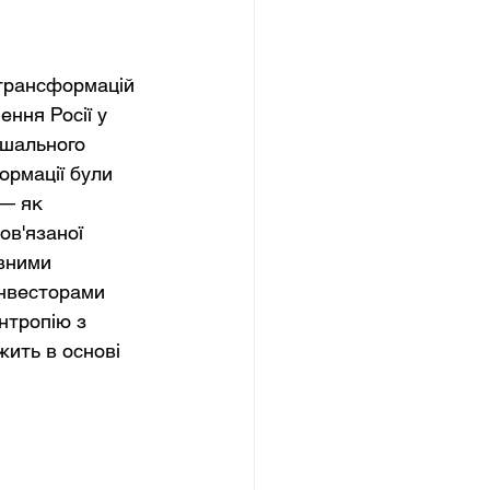
 трансформацій 
ння Росії у 
ішального 
ормації були 
— як 
ов'язаної 
вними 
нвесторами 
нтропію з 
ить в основі 