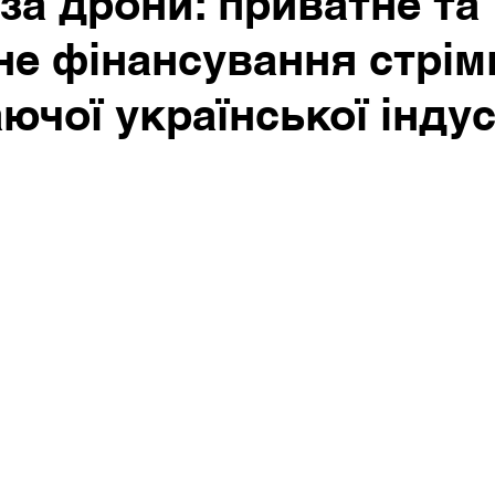
за дрони: приватне та
е фінансування стрім
ючої української індус