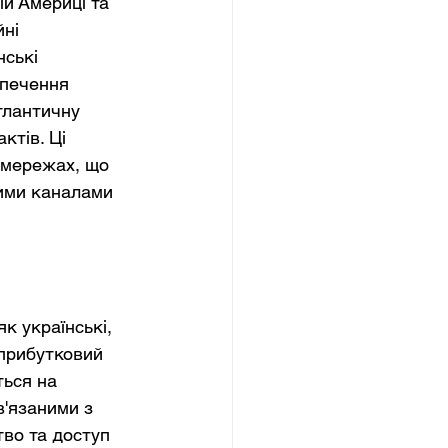
ій Америці та 
ні 
ські 
зпечення 
тлантичну 
тів. Ці 
 мережах, що 
ними каналами 
к українські, 
 прибутковий 
ться на 
в'язаними з 
тво та доступ 