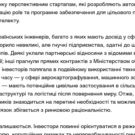
нку перспективним стартапам, які розробляють авто
націю роїв та програмне забезпечення для цільового 
телекту.
аїнських інженерів, багато з яких мають досвід у сфе
орило невеликі, але гнучкі підприємства, здатні до 
пів. Деякі уклали партнерські відносини з відомими
ї; інші прагнули прямих контрактів з Міністерством о
інвесторів полягала в подвійному використанні техно
о часу — у сфері аерокартографування, машинного зо
у — мають потенційне цивільне застосування в сільс
аструктурі та логістиці після повернення миру. Отже,
ників знаходиться на перетині необхідності та можлив
язок збігається з ринковою раціональністю.
лишаються. Інвестори повинні орієнтуватися в реж
олю, корупційних ризиках та непередбачуваності ринк