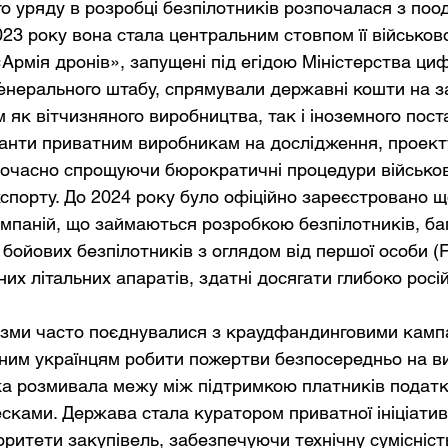
го уряду в розробці безпілотників розпочалася з поо
2023 року вона стала центральним стовпом її військово
«Армія дронів», запущені під егідою Міністерства циф
Генерального штабу, спрямували державні кошти на з
 як вітчизняного виробництва, так і іноземного пост
анти приватним виробникам на дослідження, проект
очасно спрощуючи бюрократичні процедури військово
кспорту. До 2024 року було офіційно зареєстровано
омпаній, що займаються розробкою безпілотників, баг
 бойових безпілотників з оглядом від першої особи (F
их літальних апаратів, здатні досягати глибоко росій
ізми часто поєднувалися з краудфандинговими камп
ним українцям робити пожертви безпосередньо на в
ка розмивала межу між підтримкою платників податкі
сками. Держава стала куратором приватної ініціатив
ритети закупівель, забезпечуючи технічну сумісніст