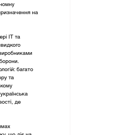
номну 
призначення на 
рі ІТ та 
швидкого 
 виробниками 
борони. 
логій: багато 
ру та 
ькому 
 українська 
ості, де 
имах 
у, що діє на 