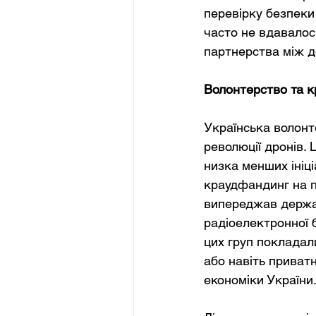
перевірку безпеки 
часто не вдавалос
партнерства між д
Волонтерство та к
Українська волонт
революції дронів. 
низка менших ініц
краудфандинг на п
випереджав держав
радіоелектронної 
цих груп покладал
або навіть приватн
економіки України