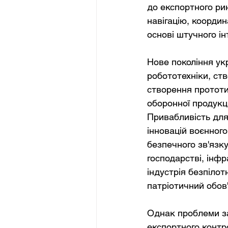
до експортного ри
навігацію, коорди
основі штучного ін
Нове покоління укр
робототехніки, ств
створення прототи
оборонної продукці
Привабливість для 
інновацій воєнног
безпечного зв'язк
господарстві, інфр
індустрія безпілот
патріотичний обов'
Однак проблеми за
експортного контр