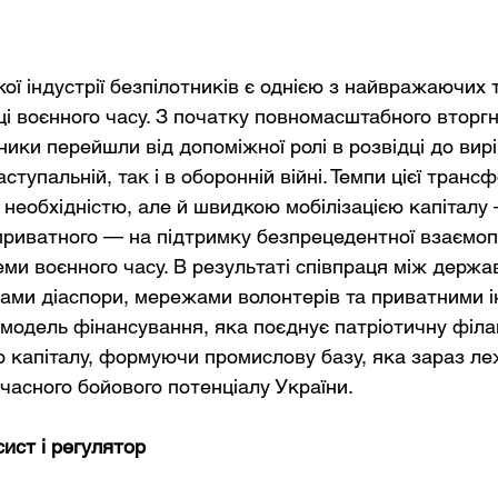
кої індустрії безпілотників є однією з найвражаючих
ці воєнного часу. З початку повномасштабного вторгне
ники перейшли від допоміжної ролі в розвідці до вир
ступальній, так і в оборонній війні. Темпи цієї трансф
 необхідністю, але й швидкою мобілізацією капіталу 
 приватного — на підтримку безпрецедентної взаємоп
еми воєнного часу. В результаті співпраця між держа
ами діаспори, мережами волонтерів та приватними і
 модель фінансування, яка поєднує патріотичну філа
о капіталу, формуючи промислову базу, яка зараз леж
часного бойового потенціалу України.
ист і регулятор