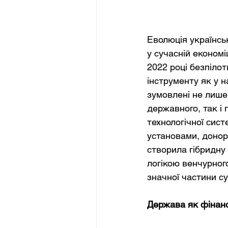
Еволюція українсь
у сучасній економі
2022 році безпілот
інструменту як у на
зумовлені не лише
державного, так і
технологічної сист
установами, донор
створила гібридну
логікою венчурног
значної частини су
Держава як фінанс