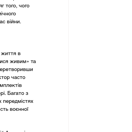
 того, чого 
ічного 
с війни.
 життя в 
нися живим» та 
 перетворивши 
тор часто 
мплектів 
і. Багато з 
х передмістях 
сть воєнної 