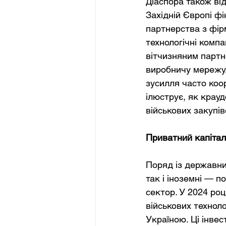
Діаспора також від
Західній Європі фі
партнерства з фірм
технологічні комп
вітчизняним партн
виробничу мережу,
зусилля часто коо
ілюструє, як крау
військових закупів
Приватний капітал
Поряд із державни
так і іноземні — п
сектор. У 2024 роц
військових техноло
Україною. Ці інвес