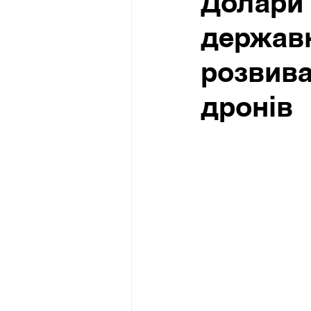
Долари 
державн
розвива
дронів