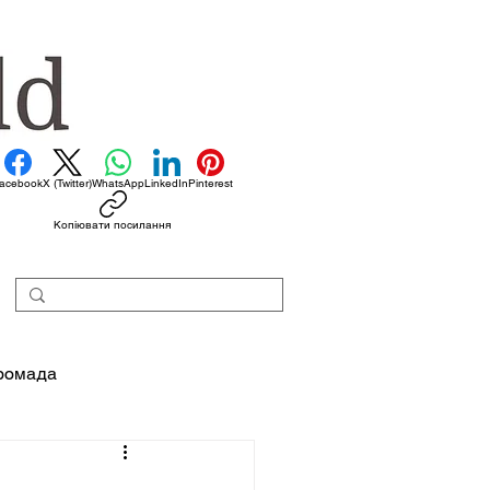
acebook
X (Twitter)
WhatsApp
LinkedIn
Pinterest
Копіювати посилання
ромада