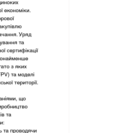
диноких 
ї економіки. 
рової 
акупівлю 
ачання. Уряд 
ування та 
ї сертифікації 
 щонайменше 
ато з яких 
PV) та моделі 
ської території.
аніями, що 
иробництво 
в та 
и: 
ь та проводячи 