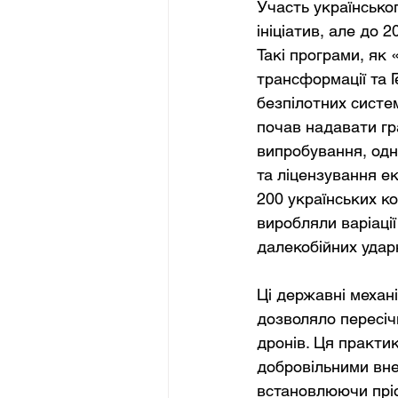
Участь українсько
ініціатив, але до 
Такі програми, як 
трансформації та 
безпілотних систем
почав надавати гр
випробування, одн
та ліцензування е
200 українських к
виробляли варіації
далекобійних ударн
Ці державні механ
дозволяло пересіч
дронів. Ця практи
добровільними вне
встановлюючи пріо