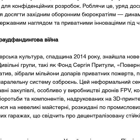
для конфіденційних розробок. Роблячи це, уряд досяг
я досягти західним оборонним бюрократіям — динам
ержавним наглядом та приватними інноваціями під ча
раудфандингова війна
ерська культура, спадщина 2014 року, знайшла нове
Цивільні групи, такі як Фонд Сергія Притули, «Повер
іатив, зібрали мільйони доларів приватних пожертв,
аралельну систему озброєнь. Цей неформальний сек
ні закупівлі, особливо у виробництві дронів FPV, ко
боротьби та компонентів, надрукованих на 3D-принтер
ися на невеликі майстерні, розкидані по промислови
их гаражах, що свідчить про децентралізовану стійкі
.