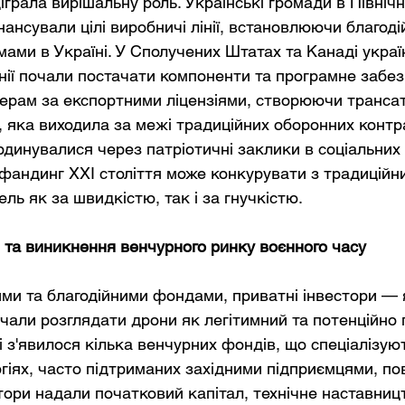
іграла вирішальну роль. Українські громади в Північн
нансували цілі виробничі лінії, встановлюючи благодій
ами в Україні. У Сполучених Штатах та Канаді україн
анії почали постачати компоненти та програмне забе
ерам за експортними ліцензіями, створюючи транса
 яка виходила за межі традиційних оборонних контрак
рдинувалися через патріотичні заклики в соціальних
дфандинг ХХІ століття може конкурувати з традицій
ель як за швидкістю, так і за гнучкістю.
 та виникнення венчурного ринку воєнного часу
ми та благодійними фондами, приватні інвестори — я
очали розглядати дрони як легітимний та потенційно
і з'явилося кілька венчурних фондів, що спеціалізую
гіях, часто підтриманих західними підприємцями, по
тори надали початковий капітал, технічне наставниц