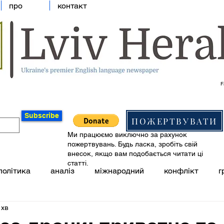
про
контакт
F
Subscribe
ПОЖЕРТВУВАТИ
Ми працюємо виключно за рахунок
пожертвувань. Будь ласка, зробіть свій
внесок, якщо вам подобається читати ці
статті.
політика
аналіз
міжнародний
конфлікт
г
 хв