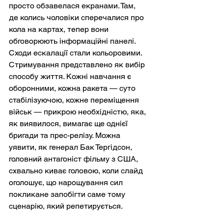
просто обзавелася екранами. Там, 
де колись чоловіки сперечалися про 
кола на картах, тепер вони 
обговорюють інформаційні панелі. 
Сходи ескалації стали кольоровими. 
Стримування представлено як вибір 
способу життя. Кожні навчання є 
оборонними, кожна ракета — суто 
стабілізуючою, кожне переміщення 
військ — прикрою необхідністю, яка, 
як виявилося, вимагає ще однієї 
бригади та прес-релізу. Можна 
уявити, як генерал Бак Тергідсон, 
головний антагоніст фільму з США, 
схвально киває головою, коли слайд 
оголошує, що нарощування сил 
покликане запобігти саме тому 
сценарію, який репетирується.