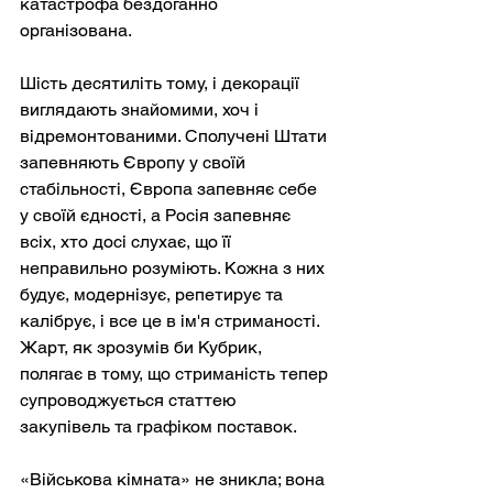
катастрофа бездоганно 
організована.
Шість десятиліть тому, і декорації 
виглядають знайомими, хоч і 
відремонтованими. Сполучені Штати 
запевняють Європу у своїй 
стабільності, Європа запевняє себе 
у своїй єдності, а Росія запевняє 
всіх, хто досі слухає, що її 
неправильно розуміють. Кожна з них 
будує, модернізує, репетирує та 
калібрує, і все це в ім'я стриманості. 
Жарт, як зрозумів би Кубрик, 
полягає в тому, що стриманість тепер 
супроводжується статтею 
закупівель та графіком поставок.
«Військова кімната» не зникла; вона 