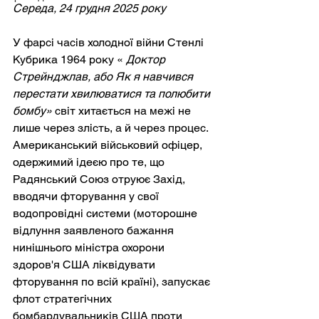
Середа, 24 грудня 2025 року
У фарсі часів холодної війни Стенлі 
Кубрика 1964 року «
Доктор 
Стрейнджлав, або Як я навчився 
перестати хвилюватися та полюбити 
бомбу»
світ хитається на межі не 
лише через злість, а й через процес. 
Американський військовий офіцер, 
одержимий ідеєю про те, що 
Радянський Союз отруює Захід, 
вводячи фторування у свої 
водопровідні системи (моторошне 
відлуння заявленого бажання 
нинішнього міністра охорони 
здоров'я США ліквідувати 
фторування по всій країні), запускає 
флот стратегічних 
бомбардувальників США проти 