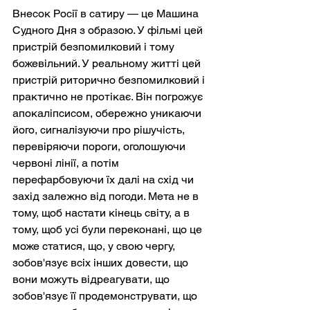
Внесок Росії в сатиру — це Машина 
Судного Дня з образою. У фільмі цей 
пристрій безпомилковий і тому 
божевільний. У реальному житті цей 
пристрій риторично безпомилковий і 
практично не протікає. Він погрожує 
апокаліпсисом, обережно уникаючи 
його, сигналізуючи про рішучість, 
перевіряючи пороги, оголошуючи 
червоні лінії, а потім 
перефарбовуючи їх далі на схід чи 
захід залежно від погоди. Мета не в 
тому, щоб настати кінець світу, а в 
тому, щоб усі були переконані, що це 
може статися, що, у свою чергу, 
зобов'язує всіх інших довести, що 
вони можуть відреагувати, що 
зобов'язує її продемонструвати, що 