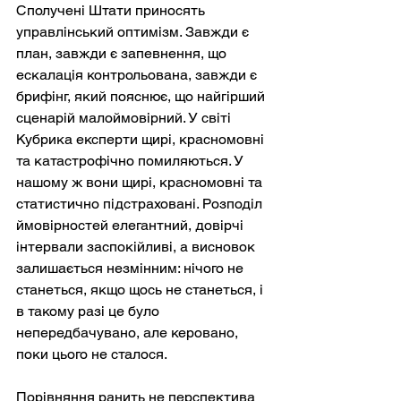
Сполучені Штати приносять 
управлінський оптимізм. Завжди є 
план, завжди є запевнення, що 
ескалація контрольована, завжди є 
брифінг, який пояснює, що найгірший 
сценарій малоймовірний. У світі 
Кубрика експерти щирі, красномовні 
та катастрофічно помиляються. У 
нашому ж вони щирі, красномовні та 
статистично підстраховані. Розподіл 
ймовірностей елегантний, довірчі 
інтервали заспокійливі, а висновок 
залишається незмінним: нічого не 
станеться, якщо щось не станеться, і 
в такому разі це було 
непередбачувано, але керовано, 
поки цього не сталося.
Порівняння ранить не перспектива 