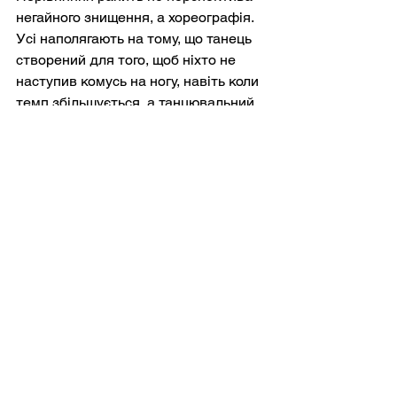
негайного знищення, а хореографія. 
Усі наполягають на тому, що танець 
створений для того, щоб ніхто не 
наступив комусь на ногу, навіть коли 
темп збільшується, а танцювальний 
майданчик заповнюється. Сатира 
полягає в переконанні, що більше 
репетицій зменшує ймовірність 
спотикання, тоді як сама репетиція 
вимагає гострішого взуття та 
гучнішої музики.
Кубрик закінчив фільм 
грибоподібними хмарами під 
колискову, непристойністю, що стала 
музичною завдяки повторенню. Наш 
фінал, ймовірно, буде нуднішим, а 
отже, і небезпечнішим: бюджети 