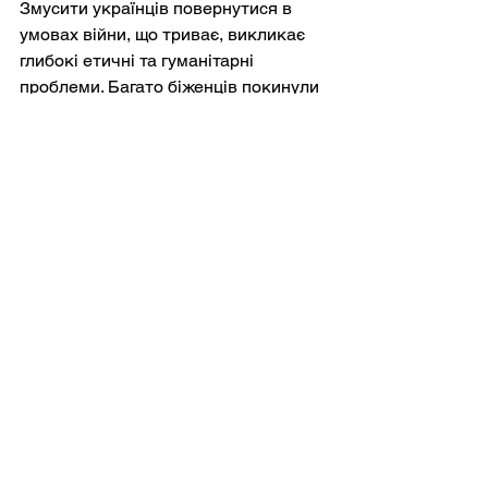
Змусити українців повернутися в 
умовах війни, що триває, викликає 
глибокі етичні та гуманітарні 
проблеми. Багато біженців покинули 
регіони, які зараз перебувають під 
російською окупацією, або зони 
активного конфлікту. Їх повернення 
може поставити під загрозу їхнє 
життя та порушити міжнародні 
принципи невидворення, які 
забороняють повертати осіб у місця, 
де їм загрожує серйозна загроза.
Крім того, інфраструктура України 
серйозно зруйнована через війну, що 
обмежує її здатність реінтегрувати 
велику кількість репатріантів. Такий 
приплив міг би посилити гуманітарну 
кризу, яка існує в Україні під час 