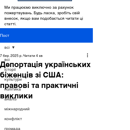
Ми працюємо виключно за рахунок
пожертвувань. Будь ласка, зробіть свій
внесок, якщо вам подобається читати ці
статті.
Пост
всі
7 бер. 2025 р.
Читати 4 хв
всі
Депортація українських
історії
біженців зі США:
культури
правові та практичні
політика
виклики
аналіз
міжнародний
конфлікт
громада