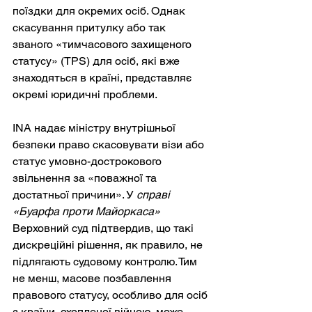
поїздки для окремих осіб. Однак 
скасування притулку або так 
званого «тимчасового захищеного 
статусу» (TPS) для осіб, які вже 
знаходяться в країні, представляє 
окремі юридичні проблеми.
INA надає міністру внутрішньої 
безпеки право скасовувати візи або 
статус умовно-дострокового 
звільнення за «поважної та 
достатньої причини». У
справі 
«Буарфа проти Майоркаса»
Верховний суд підтвердив, що такі 
дискреційні рішення, як правило, не 
підлягають судовому контролю. Тим 
не менш, масове позбавлення 
правового статусу, особливо для осіб 
з країни, охопленої війною, може 