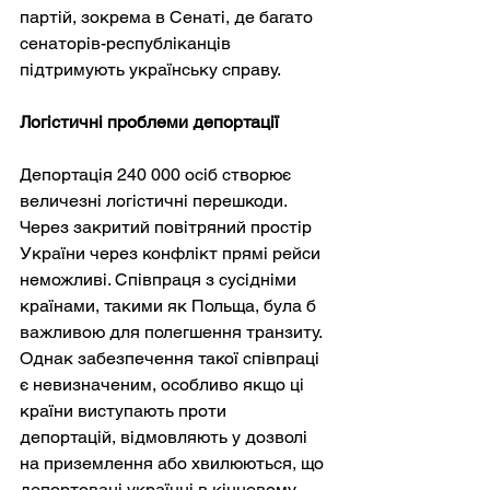
партій, зокрема в Сенаті, де багато 
сенаторів-республіканців 
підтримують українську справу.
Логістичні проблеми депортації
Депортація 240 000 осіб створює 
величезні логістичні перешкоди. 
Через закритий повітряний простір 
України через конфлікт прямі рейси 
неможливі. Співпраця з сусідніми 
країнами, такими як Польща, була б 
важливою для полегшення транзиту. 
Однак забезпечення такої співпраці 
є невизначеним, особливо якщо ці 
країни виступають проти 
депортацій, відмовляють у дозволі 
на приземлення або хвилюються, що 
депортовані українці в кінцевому 