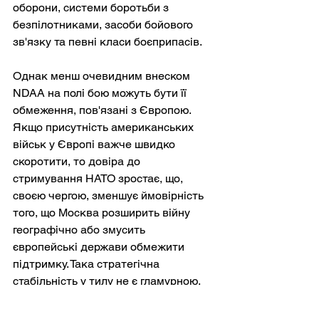
оборони, системи боротьби з 
безпілотниками, засоби бойового 
зв'язку та певні класи боєприпасів.
Однак менш очевидним внеском 
NDAA на полі бою можуть бути її 
обмеження, пов'язані з Європою. 
Якщо присутність американських 
військ у Європі важче швидко 
скоротити, то довіра до 
стримування НАТО зростає, що, 
своєю чергою, зменшує ймовірність 
того, що Москва розширить війну 
географічно або змусить 
європейські держави обмежити 
підтримку. Така стратегічна 
стабільність у тилу не є гламурною, 
але вона є вирішальною.