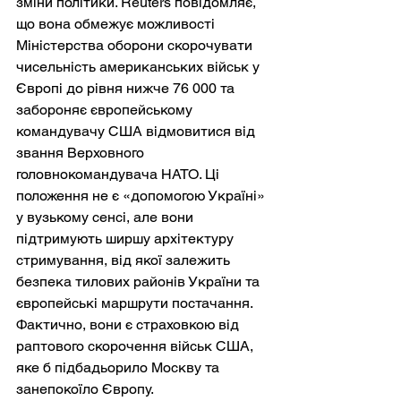
зміни політики. Reuters повідомляє, 
що вона обмежує можливості 
Міністерства оборони скорочувати 
чисельність американських військ у 
Європі до рівня нижче 76 000 та 
забороняє європейському 
командувачу США відмовитися від 
звання Верховного 
головнокомандувача НАТО. Ці 
положення не є «допомогою Україні» 
у вузькому сенсі, але вони 
підтримують ширшу архітектуру 
стримування, від якої залежить 
безпека тилових районів України та 
європейські маршрути постачання. 
Фактично, вони є страховкою від 
раптового скорочення військ США, 
яке б підбадьорило Москву та 
занепокоїло Європу.