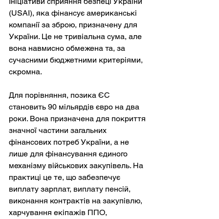
Ініціативи сприяння безпеці України 
(USAI), яка фінансує американські 
компанії за зброю, призначену для 
України. Це не тривіальна сума, але 
вона навмисно обмежена та, за 
сучасними бюджетними критеріями, 
скромна.
Для порівняння, позика ЄС 
становить 90 мільярдів євро на два 
роки. Вона призначена для покриття 
значної частини загальних 
фінансових потреб України, а не 
лише для фінансування єдиного 
механізму військових закупівель. На 
практиці це те, що забезпечує 
виплату зарплат, виплату пенсій, 
виконання контрактів на закупівлю, 
харчування екіпажів ППО, 