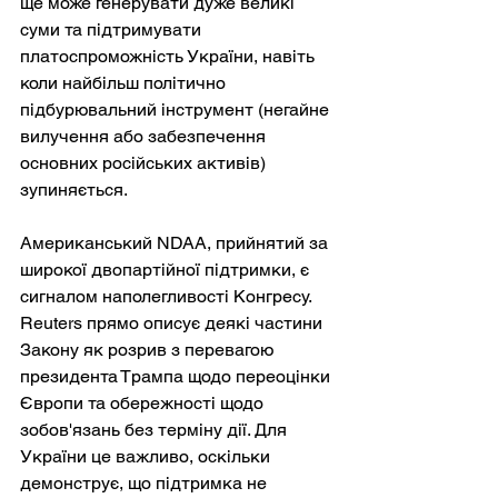
ще може генерувати дуже великі 
суми та підтримувати 
платоспроможність України, навіть 
коли найбільш політично 
підбурювальний інструмент (негайне 
вилучення або забезпечення 
основних російських активів) 
зупиняється.
Американський NDAA, прийнятий за 
широкої двопартійної підтримки, є 
сигналом наполегливості Конгресу. 
Reuters прямо описує деякі частини 
Закону як розрив з перевагою 
президента Трампа щодо переоцінки 
Європи та обережності щодо 
зобов'язань без терміну дії. Для 
України це важливо, оскільки 
демонструє, що підтримка не 