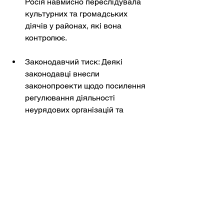
Росія навмисно переслідувала 
культурних та громадських 
діячів у районах, які вона 
контролює.
Законодавчий тиск: Деякі 
законодавці внесли 
законопроекти щодо посилення 
регулювання діяльності 
неурядових організацій та 
організацій, що фінансуються з-
за кордону, посилаючись на 
національну безпеку. Хоча 
більшість таких зусиль були 
скасовані після громадянського 
опору, пильність залишається 
важливою, оскільки сильний 
сектор громадянського 
суспільства служить кайданами 