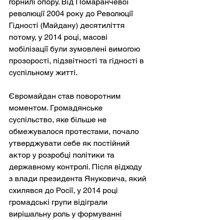
горнилі опору. Від Помаранчевої 
революції 2004 року до Революції 
Гідності (Майдану) десятиліття 
потому, у 2014 році, масові 
мобілізації були зумовлені вимогою 
прозорості, підзвітності та гідності в 
суспільному житті.
Євромайдан став поворотним 
моментом. Громадянське 
суспільство, яке більше не 
обмежувалося протестами, почало 
утверджувати себе як постійний 
актор у розробці політики та 
державному контролі. Після відходу 
з влади президента Януковича, який 
схилявся до Росії, у 2014 році 
громадські групи відіграли 
вирішальну роль у формуванні 