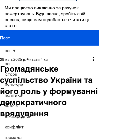
Ми працюємо виключно за рахунок
пожертвувань. Будь ласка, зробіть свій
внесок, якщо вам подобається читати ці
статті.
Пост
всі
29 квіт. 2025 р.
Читати 4 хв
всі
Громадянське
історії
суспільство України та
культури
його роль у формуванні
політика
демократичного
аналіз
врядування
міжнародний
конфлікт
громада