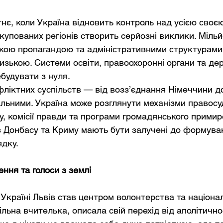
нє, коли Україна відновить контроль над усією своєю
окупованих регіонів створить серйозні виклики. Міль
ькою пропагандою та адміністративними структурами.
изькою. Системи освіти, правоохоронні органи та де
будувати з нуля.
фліктних суспільств — від возз’єднання Німеччини 
льними. Україна може розглянути механізми правосу
у, комісії правди та програми громадянського прими
 з Донбасу та Криму мають бути залучені до формува
ядку.
ння та голоси з землі
й Україні Львів став центром волонтерства та націонал
ільна вчителька, описала свій перехід від аполітичнос