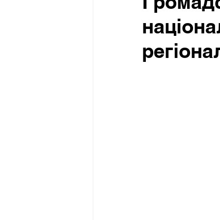
Громадс
націона
регіона