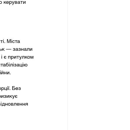
о керувати 
і. Міста 
ьк — зазнали 
і є притулком 
табілізацію 
ійни.
ції. Без 
ризикує 
відновлення 