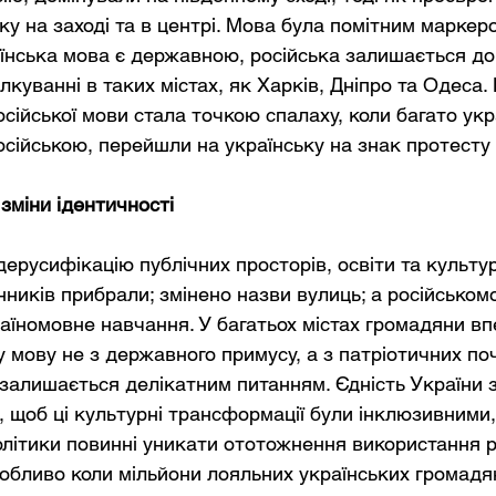
у на заході та в центрі. Мова була помітним маркеро
аїнська мова є державною, російська залишається д
куванні в таких містах, як Харків, Дніпро та Одеса. 
сійської мови стала точкою спалаху, коли багато укра
сійською, перейшли на українську на знак протесту п
зміни ідентичності
ерусифікацію публічних просторів, освіти та культур
ників прибрали; змінено назви вулиць; а російськом
аїномовне навчання. У багатьох містах громадяни в
 мову не з державного примусу, а з патріотичних поч
залишається делікатним питанням. Єдність України 
 щоб ці культурні трансформації були інклюзивними,
ітики повинні уникати ототожнення використання ро
собливо коли мільйони лояльних українських громад