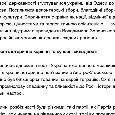
оєї державності згуртувалися українці від Одеси до 
ва. Посилилися волонтерські збори, благодійні збор
 культури. Сприйняття України як нації, відмінної від 
орією, цінностями та геополітичною орієнтацією — зм
дська підтримка президента Володимира Зеленського
 російськомовних південних і східних регіонах.
ності: історичне коріння та сучасні складності
значає одноманітності. Україна вже давно є мозаїко
ід країни, історично пов’язаний з Австро-Угорською і
о був більш орієнтований на євроінтеграцію. Схід і 
промислову спадщину та близькість до Росії, історич
ькі настрої.
чні розбіжності були різкими: такі партії, як Партія р
ію, домінували на південному сході, тоді як проєвроп