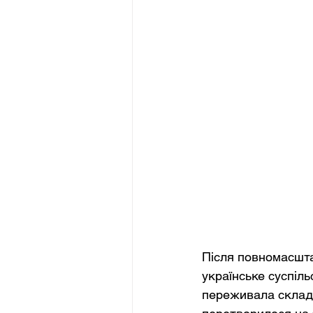
Після повномасшта
українське суспіль
переживала складні