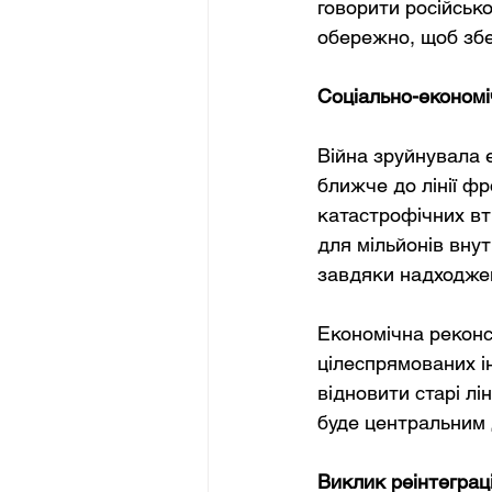
говорити російськ
обережно, щоб збе
Соціально-економі
Війна зруйнувала е
ближче до лінії ф
катастрофічних втр
для мільйонів внут
завдяки надходжен
Економічна реконст
цілеспрямованих ін
відновити старі лі
буде центральним 
Виклик реінтеграці