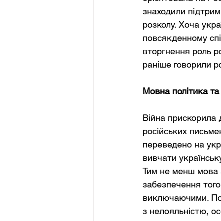
знаходили підтримк
розколу. Хоча укр
повсякденному спіл
вторгнення роль ро
раніше говорили ро
Мовна політика та 
Війна прискорила д
російських письмен
переведено на укр
вивчати українську
Тим не менш мова 
забезпечення того,
виключаючими. Пол
з нелояльністю, о