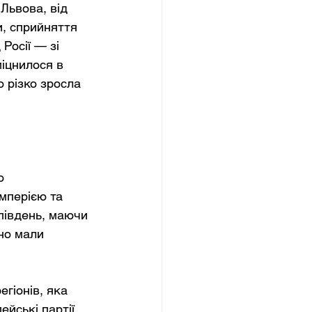
Львова, від 
и, сприйняття 
Росії — зі 
іцнилося в 
 різко зросла 
ю 
мперією та 
південь, маючи 
но мали 
егіонів, яка 
ейські партії 