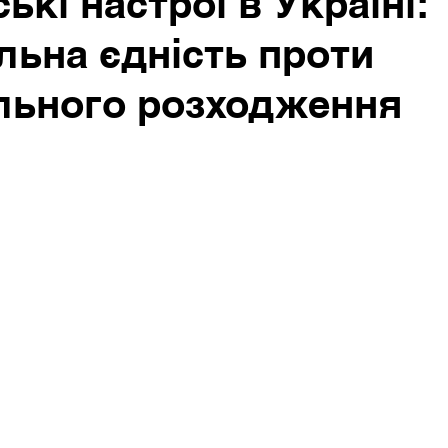
ькі настрої в Україні:
льна єдність проти
льного розходження