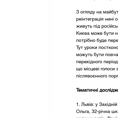
З огляду на майбут
реінтеграція нині 
живуть під російс
Києва може бути н
потрібно буде пере
Тут уроки посткон
можуть бути повча
перехідного період
що місцеві голоси
післявоєнного пор
Тематичні дослідже
1. Львів: у Західні
Ольга, 32-річна шк