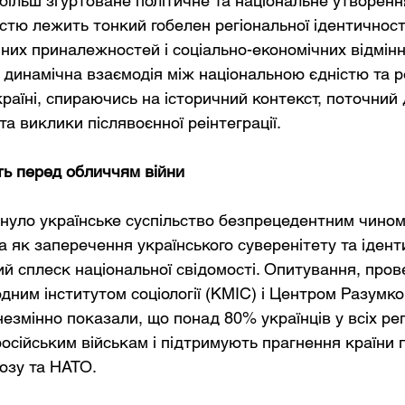
більш згуртоване політичне та національне утворення
стю лежить тонкий гобелен регіональної ідентичност
чних приналежностей і соціально-економічних відмінн
 динамічна взаємодія між національною єдністю та р
раїні, спираючись на історичний контекст, поточний д
а виклики післявоєнної реінтеграції.
ть перед обличчям війни
нуло українське суспільство безпрецедентним чином.
 як заперечення українського суверенітету та іденти
й сплеск національної свідомості. Опитування, пров
дним інститутом соціології (КМІС) і Центром Разумко
 незмінно показали, що понад 80% українців у всіх рег
російським військам і підтримують прагнення країни 
юзу та НАТО.