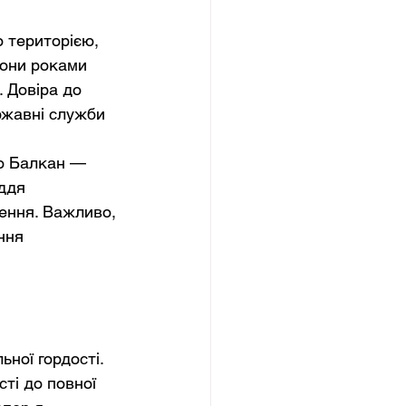
 територією, 
йони роками 
 Довіра до 
ржавні служби 
до Балкан — 
ддя 
рення. Важливо, 
ння 
ьної гордості. 
ті до повної 