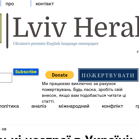
про
контакт
F
Subscribe
ПОЖЕРТВУВАТИ
Ми працюємо виключно за рахунок
пожертвувань. Будь ласка, зробіть свій
внесок, якщо вам подобається читати ці
статті.
політика
аналіз
міжнародний
конфлікт
г
 хв