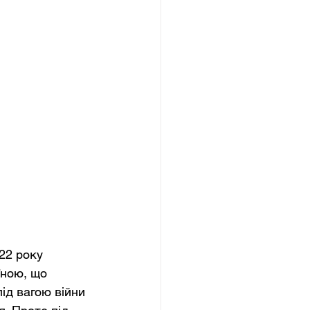
22 року 
їною, що 
ід вагою війни 