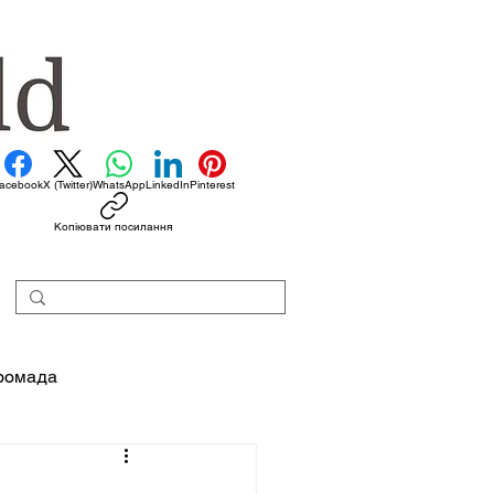
acebook
X (Twitter)
WhatsApp
LinkedIn
Pinterest
Копіювати посилання
ромада