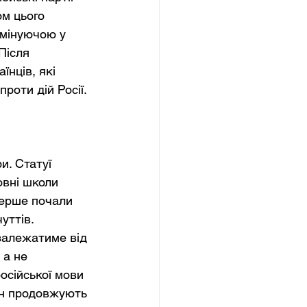
м цього 
омінуючою у 
Після 
їнців, які 
роти дій Росії.
и. Статуї 
овні школи 
перше почали 
уттів.
залежатиме від 
 а не 
сійської мови 
ян продовжують 