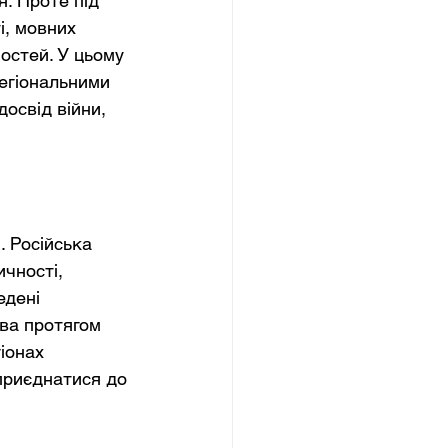
. Проте під 
і, мовних 
остей. У цьому 
егіональними 
освід війни, 
 Російська 
чності, 
едені 
ва протягом 
іонах 
приєднатися до 