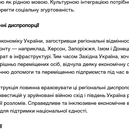
ою як рідною мовою. Культурною інтеграцією потрібн
регти соціальну згуртованість.
чні диспропорції
кономіку України, загостривши регіональні відмінност
ронту — наприклад, Херсон, Запоріжжя, Ізюм і Донец
ат в інфраструктурі. Тим часом Західна Україна, хоч 
рішньо переміщених осіб, відчула деяку економічну с
ню допомоги та переміщенню підприємств під час в
рукція повинна враховувати ці регіональні диспропор
вестицій у зруйновані війною схід і південь Україна 
нії розломів. Справедливе та інклюзивне економічне 
для підтримки національної єдності.
ї