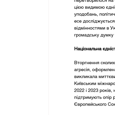
перетворилося на 
цією видимою єдні
уподобань, політи
есе досліджується
відмінностями в Ук
громадську думку т
Національна єдніс
Вторгнення сколих
агресія, оформлена
викликала миттєви
Київським міжнаро
2022 і 2023 років,
підтримують опір 
Європейського Со