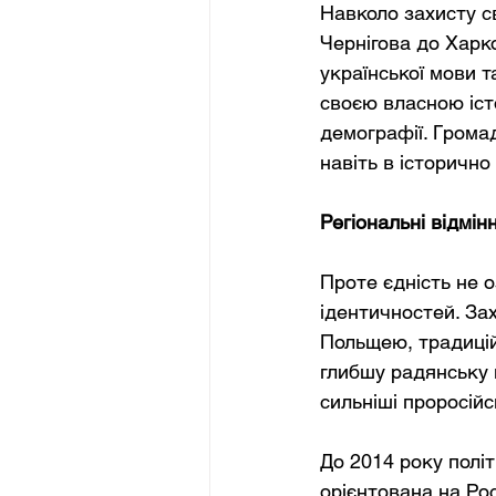
Навколо захисту св
Чернігова до Харко
української мови та
своєю власною іст
демографії. Грома
навіть в історично
Регіональні відмін
Проте єдність не о
ідентичностей. Зах
Польщею, традиційн
глибшу радянську 
сильніші проросійс
До 2014 року політи
орієнтована на Рос