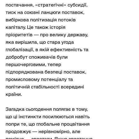
постачання, «стратегічні» субсидії, 
тиск на союзні ланцюги поставок, 
вибіркова політизація потоків 
капіталу. Це також історія 
пріоритетів — про велику державу, 
яка вирішила, що стара угода 
глобалізації, в якій ефективність та 
добробут споживачів були 
першочерговими, тепер 
підпорядкована безпеці поставок, 
промисловому потенціалу та 
політичній стабільності всередині 
країни.
Загадка сьогодення полягає в тому, 
що ці інстинкти посилюються навіть 
попри те, що глобальне процвітання 
продовжує — нерівномірно, але 
помітно — зростати. Якщо зростання 