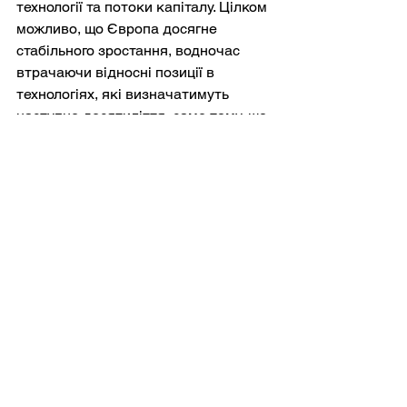
технології та потоки капіталу. Цілком 
можливо, що Європа досягне 
стабільного зростання, водночас 
втрачаючи відносні позиції в 
технологіях, які визначатимуть 
наступне десятиліття, саме тому, що 
віддача від цих технологій 
накопичується там, де закріплені 
виробництво, інтелектуальна 
власність та фінанси.
Саме тут оцінка американського 
економічного націоналізму стає 
найчіткішою.
У світі, де глобальне зростання є 
панівною нормою, ставки 
зміщуються з питання «чи буде 
процвітання?» на питання «хто 