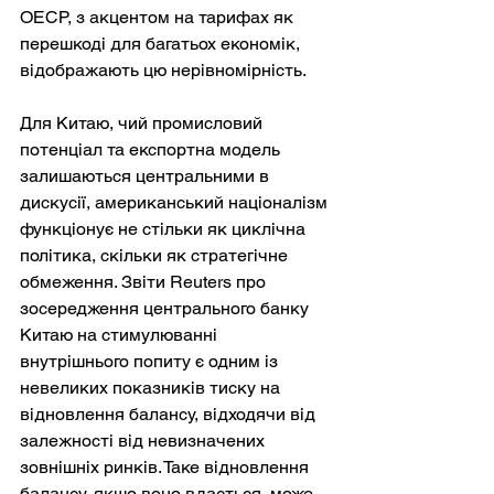
ОЕСР, з акцентом на тарифах як 
перешкоді для багатьох економік, 
відображають цю нерівномірність.
Для Китаю, чий промисловий 
потенціал та експортна модель 
залишаються центральними в 
дискусії, американський націоналізм 
функціонує не стільки як циклічна 
політика, скільки як стратегічне 
обмеження. Звіти Reuters про 
зосередження центрального банку 
Китаю на стимулюванні 
внутрішнього попиту є одним із 
невеликих показників тиску на 
відновлення балансу, відходячи від 
залежності від невизначених 
зовнішніх ринків. Таке відновлення 
балансу, якщо воно вдасться, може 