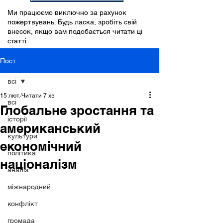
Ми працюємо виключно за рахунок
пожертвувань. Будь ласка, зробіть свій
внесок, якщо вам подобається читати ці
статті.
Пост
всі
15 лют.
Читати 7 хв
всі
Глобальне зростання та
історії
американський
культури
економічний
політика
націоналізм
аналіз
міжнародний
конфлікт
громада