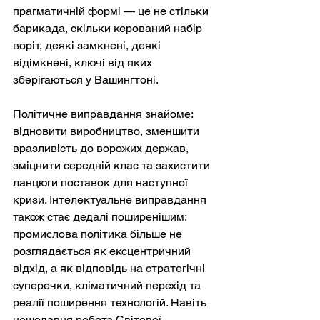
прагматичній формі — це не стільки 
барикада, скільки керований набір 
воріт, деякі замкнені, деякі 
відімкнені, ключі від яких 
зберігаються у Вашингтоні.
Політичне виправдання знайоме: 
відновити виробництво, зменшити 
вразливість до ворожих держав, 
зміцнити середній клас та захистити 
ланцюги поставок для наступної 
кризи. Інтелектуальне виправдання 
також стає дедалі поширенішим: 
промислова політика більше не 
розглядається як ексцентричний 
відхід, а як відповідь на стратегічні 
суперечки, кліматичний перехід та 
реалії поширення технологій. Навіть 
нещодавня робота Світової 