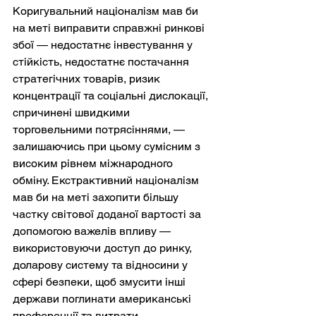
Коригувальний націоналізм мав би 
на меті виправити справжні ринкові 
збої — недостатнє інвестування у 
стійкість, недостатнє постачання 
стратегічних товарів, ризик 
концентрації та соціальні дислокації, 
спричинені швидкими 
торговельними потрясіннями, — 
залишаючись при цьому сумісним з 
високим рівнем міжнародного 
обміну. Екстрактивний націоналізм 
мав би на меті захопити більшу 
частку світової доданої вартості за 
допомогою важелів впливу — 
використовуючи доступ до ринку, 
доларову систему та відносини у 
сфері безпеки, щоб змусити інші 
держави поглинати американські 
преференції та витрати.