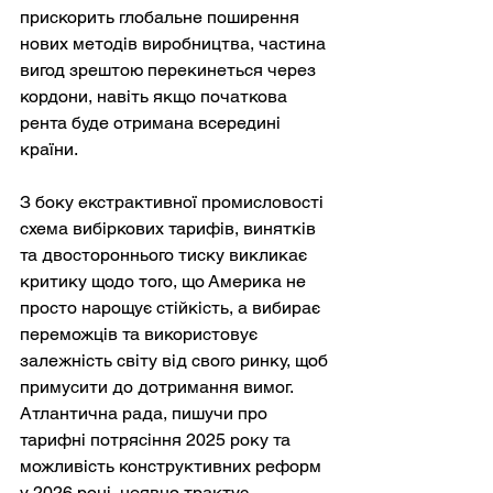
прискорить глобальне поширення 
нових методів виробництва, частина 
вигод зрештою перекинеться через 
кордони, навіть якщо початкова 
рента буде отримана всередині 
країни.
З боку екстрактивної промисловості 
схема вибіркових тарифів, винятків 
та двостороннього тиску викликає 
критику щодо того, що Америка не 
просто нарощує стійкість, а вибирає 
переможців та використовує 
залежність світу від свого ринку, щоб 
примусити до дотримання вимог. 
Атлантична рада, пишучи про 
тарифні потрясіння 2025 року та 
можливість конструктивних реформ 
у 2026 році, неявно трактує 