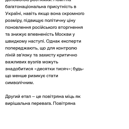
багатонаціональна присутність в 
Україні, навіть якщо вона скромного 
розміру, підвищує політичну ціну 
поновлення російського вторгнення 
та знижує впевненість Москви у 
швидкому наступі. Однак експерти 
попереджають, що для контролю 
ліній зв'язку та захисту критично 
важливих вузлів можуть 
знадобитися «десятки тисяч»; будь-
що менше ризикує стати 
символічним.
Другий етап – це повітряна міць як 
вирішальна перевага. Повітряна 
парасолька союзників – за винятком 
найескалаційнішого варіанту 
«безпольотної заборони» – може 