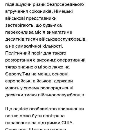
підвищуючи ризик безпосереднього 
втручання союзників. Німецькі 
військові представники 
застерігають, що будь-яка 
переконлива місія вимагатиме 
десятків тисяч військовослужбовців, 
а не символічної кількості. 
Політичний поріг для такого 
розгортання є високим; оперативний 
тягар значною мірою ляже на 
Європу. Тим не менш, основні 
європейські військові держави 
мають у своєму розпорядженні 
десятки тисяч військовослужбовців.
Ще однією особливістю припинення 
вогню може бути повітряна 
парасолька за підтримки США. 
Сполучені Штати не надали 