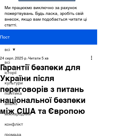
Ми працюємо виключно за рахунок
пожертвувань. Будь ласка, зробіть свій
внесок, якщо вам подобається читати ці
статті.
Пост
всі
24 серп. 2025 р.
Читати 5 хв
всі
Гарантії безпеки для
історії
України після
культури
переговорів з питань
політика
національної безпеки
аналіз
між США та Європою
міжнародний
конфлікт
громада