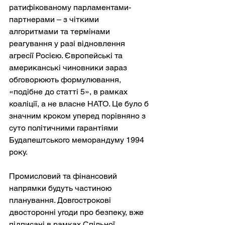
ратифікованому парламентами-
партнерами – з чіткими 
алгоритмами та термінами 
реагування у разі відновлення 
агресії Росією. Європейські та 
американські чиновники зараз 
обговорюють формулювання, 
«подібне до статті 5», в рамках 
коаліції, а не власне НАТО. Це було б 
значним кроком уперед порівняно з 
суто політичними гарантіями 
Будапештського меморандуму 1994 
року.
Промисловий та фінансовий 
напрямки будуть частиною 
планування. Довгострокові 
двосторонні угоди про безпеку, вже 
підписані в рамках Спільної 